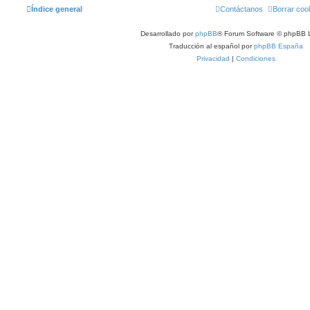
Índice general
Contáctanos
Borrar coo
Desarrollado por
phpBB
® Forum Software © phpBB L
Traducción al español por
phpBB España
Privacidad
|
Condiciones