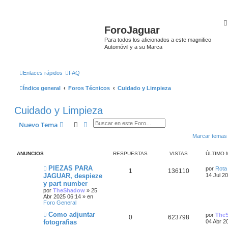
ForoJaguar
Para todos los aficionados a este magnifico
Automóvil y a su Marca
Enlaces rápidos
FAQ
Índice general
Foros Técnicos
Cuidado y Limpieza
Cuidado y Limpieza
Buscar
Búsqueda avanzada
Nuevo Tema
Marcar temas
ANUNCIOS
RESPUESTAS
VISTAS
ÚLTIMO 
Ú
PIEZAS PARA
por
Rota
R
V
1
136110
l
JAGUAR, despieze
14 Jul 2
t
y part number
e
i
i
por
TheShadow
»
25
m
Abr 2025 06:14
» en
s
s
o
Foro General
m
p
t
e
Ú
Como adjuntar
por
The
n
R
V
0
623798
l
fotografias
04 Abr 2
s
u
a
t
a