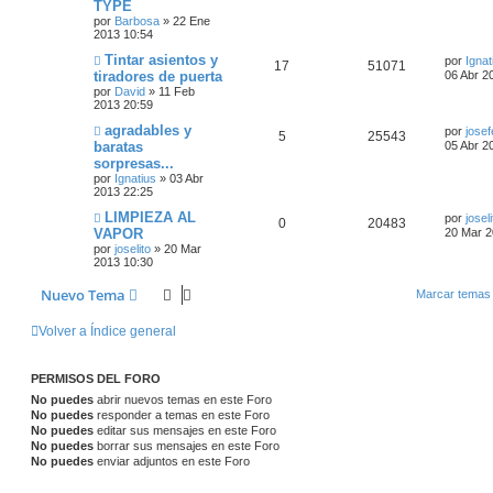
TYPE
e
e
i
p
t
e
i
a
por
Barbosa
»
22 Ene
n
m
s
2013 10:54
s
s
s
o
u
a
s
a
m
t
Ú
Tintar asientos y
por
Ignat
j
p
t
e
R
V
17
51071
e
s
l
tiradores de puerta
e
06 Abr 2
n
a
t
s
por
David
»
11 Feb
u
a
e
i
s
i
a
2013 20:59
s
m
j
e
s
s
s
t
o
Ú
agradables y
e
por
josef
R
V
5
25543
m
l
baratas
05 Abr 2
s
p
t
e
a
t
sorpresas...
e
i
n
i
s
t
por
Ignatius
»
03 Abr
u
a
s
m
a
2013 22:25
s
s
o
j
a
e
s
m
Ú
LIMPIEZA AL
e
por
joseli
p
t
e
R
V
0
20483
l
VAPOR
20 Mar 2
n
s
s
t
s
por
joselito
»
20 Mar
u
a
e
i
i
a
2013 10:30
t
m
j
e
s
s
s
o
e
Nuevo Tema
a
Marcar temas
m
s
p
t
e
n
s
Volver a Índice general
s
t
u
a
a
j
a
e
s
e
PERMISOS DEL FORO
s
s
No puedes
abrir nuevos temas en este Foro
No puedes
responder a temas en este Foro
t
No puedes
editar sus mensajes en este Foro
No puedes
borrar sus mensajes en este Foro
a
No puedes
enviar adjuntos en este Foro
s