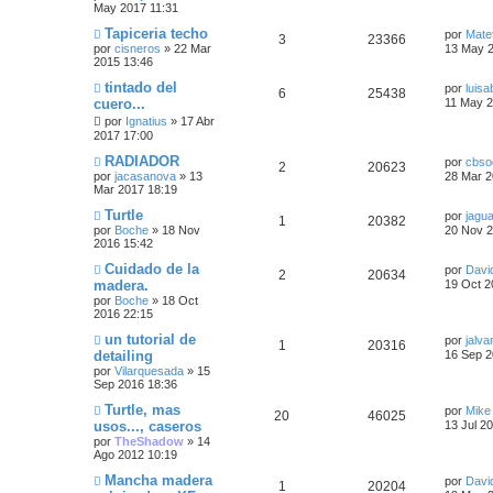
i
May 2017 11:31
s
u
a
m
a
s
s
s
t
o
Ú
Tapiceria techo
por
Mate
j
R
V
3
23366
e
s
m
l
por
cisneros
»
22 Mar
e
13 May 2
p
t
e
a
t
2015 13:46
e
i
n
s
i
s
u
a
s
m
Ú
tintado del
por
luisa
R
V
6
25438
a
s
s
t
o
l
cuero...
11 May 2
j
e
s
m
t
e
e
i
por
Ignatius
»
17 Abr
p
t
e
i
a
2017 17:00
n
m
s
s
s
s
o
u
a
s
Ú
RADIADOR
por
cbso
a
m
R
V
2
20623
t
l
por
jacasanova
»
13
j
28 Mar 2
p
t
e
e
s
t
Mar 2017 18:19
e
n
e
i
a
i
s
u
a
s
m
Ú
Turtle
por
jagu
a
R
V
1
20382
s
s
s
o
l
por
Boche
»
18 Nov
j
20 Nov 2
e
s
t
m
t
2016 15:42
e
e
i
p
t
e
i
s
n
m
a
Ú
Cuidado de la
por
Davi
R
V
2
20634
s
s
s
o
u
a
l
madera.
19 Oct 2
a
t
m
t
s
por
Boche
»
18 Oct
e
i
j
p
t
e
i
e
s
2016 22:15
e
n
m
a
s
s
s
o
u
a
s
Ú
un tutorial de
por
jalva
R
V
1
20316
a
m
s
l
detailing
16 Sep 2
j
p
t
e
e
s
t
t
por
Vilarquesada
»
15
e
e
i
n
i
Sep 2016 18:36
s
u
a
m
s
a
a
s
s
o
Ú
Turtle, mas
por
Mike
j
R
V
20
46025
e
s
m
t
l
s
usos..., caseros
e
13 Jul 2
p
t
e
t
por
TheShadow
»
14
e
i
n
s
i
a
Ago 2012 10:19
s
u
a
m
a
s
s
t
o
s
Ú
Mancha madera
por
Davi
j
R
V
1
20204
e
s
m
l