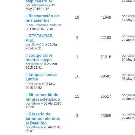
salpicadero XF
e
19 May 2
p
t
e
a
t
por
Talabartero
»
19
e
i
n
s
i
May 2016 14:12
s
u
a
s
m
a
s
s
t
o
Ú
Restauración de
por
keep
j
R
V
19
41649
e
s
m
l
mis asientos
e
17 May 2
p
t
e
a
t
e
i
n
por
Pabernos.matao
»
s
i
s
26 Ene 2016 17:18
u
a
s
m
a
s
s
t
o
Ú
RESTAURAR
j
por
keep
e
s
m
R
V
2
22193
l
e
PIEL
22 Abr 2
p
t
e
a
t
n
por
JUMICO
»
12 Abr
s
e
i
i
s
2014 07:21
u
a
s
m
a
t
s
s
o
Ú
codigo color
j
por
citro
e
s
R
V
1
21218
m
l
e
interior s-type
14 May 2
a
p
t
e
t
por
jaime.bh
»
25 Mar
s
e
i
n
i
2015 21:41
s
s
u
a
m
a
t
s
s
o
Ú
Limpiar llantas
por
luaix
j
R
V
10
29581
e
s
m
l
Lattice
e
07 May 2
a
p
t
e
t
e
i
n
por
luaix
»
03 May
s
i
s
s
2015 14:52
u
a
m
a
s
s
t
o
Ú
Mi primer kit de
j
por
jalva
e
s
m
R
V
15
35517
l
e
limpieza-detallado
28 Abr 2
p
t
e
a
t
n
por
dtbike
»
06 Abr 2015
s
e
i
i
s
15:28
u
a
s
m
a
t
s
s
o
Ú
Glosario de
j
por
jalva
e
s
R
V
3
23006
m
l
e
terminos referidos
27 Abr 2
a
p
t
e
t
al Detailing.
s
e
i
n
i
s
s
por
dtbike
»
26 Abr 2015
u
a
m
a
t
00:01
s
s
o
j