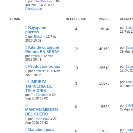
e
i
por
TheShadow
»
04
i
j
e
s
Abr 2015 14:29
» en
m
e
ForoJaguar
s
s
o
s
m
p
t
e
TEMAS
RESPUESTAS
VISTAS
ÚLTIMO 
n
t
s
u
a
Ú
Rayajo en
a
por
Biela
a
R
V
4
128148
l
j
puertas
18 Feb 2
e
s
t
e
s
e
i
por
Bielas
»
12 Feb
i
s
2025 10:02
m
s
s
o
Ú
Kits de cualquier
t
por
Baug
m
R
V
12
49169
l
Pintura EN SPRAY
29 May 2
p
t
e
t
a
n
por
Hydra
»
12 Ene
e
i
i
s
2012 20:41
u
a
m
a
s
s
s
o
Ú
Productos Sonax
j
por
Baug
e
s
R
V
13
26518
m
l
e
12 Dic 2
por
santi NY
»
30 Nov
p
t
e
t
2020 18:28
s
e
i
n
i
s
u
a
m
Ú
LIMPIEZA
por
Toni
a
t
R
s
s
V
3
15875
o
l
TAPICERIA DE
j
02 Oct 2
e
s
m
t
e
TELA GRIS
a
e
p
t
i
e
i
n
por
Toni Gomez
»
30
s
m
s
s
Sep 2020 12:02
s
u
a
s
o
a
t
m
Ú
j
por
JMA
p
e
s
t
e
R
V
0
15688
l
e
MANTENIMIENTO
27 Ago 2
n
a
t
s
DEL CUERO
u
s
a
e
i
i
a
s
por
JMAB1967
»
27
m
j
e
t
s
s
s
o
Ago 2020 20:43
e
m
Ú
Ganchos para
s
a
p
t
e
por
mer
R
V
0
17053
l
n