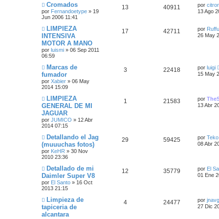
e
s
m
Ú
Cromados
e
por
citro
a
p
t
e
R
V
13
40911
l
por
Fernandoetype
»
19
13 Ago 2
n
s
t
Jun 2006 11:41
s
s
u
a
e
i
i
a
t
m
Ú
LIMPIEZA
por
Ruff
j
R
V
17
42711
e
s
s
s
o
l
INTENSIVA
e
26 May 2
a
m
t
MOTOR A MANO
e
i
s
p
t
e
i
por
luismi
»
06 Sep 2011
n
s
m
06:59
s
s
s
t
o
u
a
a
m
Ú
Marcas de
por
luigi
j
p
t
e
R
V
3
a
22418
e
s
l
fumador
e
15 May 2
n
t
s
por
Xabier
»
06 May
u
a
e
i
s
s
i
a
2014 15:09
m
j
e
s
s
s
t
o
Ú
LIMPIEZA
e
por
The
R
V
1
21583
m
l
GENERAL DE MI
13 Abr 2
s
p
t
e
a
t
JAGUAR
e
i
n
i
s
t
por
JUMICO
»
12 Abr
u
a
s
m
a
2014 07:15
s
s
o
j
a
e
s
m
Ú
Detallando el Jag
e
por
Teko
p
t
e
R
V
29
59425
l
(muuuchas fotos)
08 Abr 2
n
s
s
t
s
por
KeHR
»
30 Nov
u
a
e
i
i
a
2010 23:36
t
m
j
e
s
s
s
o
Ú
Detallado de mi
e
por
El Sa
R
V
12
a
35779
m
l
Daimler Super V8
01 Ene 2
s
p
t
e
t
por
El Santo
»
16 Oct
e
i
n
s
i
2013 21:15
s
t
u
a
m
a
s
s
o
Ú
Limpieza de
por
jnav
j
R
V
4
a
24477
e
s
m
l
tapiceria de
e
27 Dic 2
p
t
e
t
alcantara
e
i
n
s
s
i