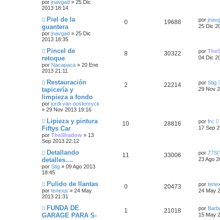
s
por
jnavgad
»
25 Dic
u
a
m
a
2013 18:14
s
s
t
o
j
e
s
m
Ú
Piel de la
e
por
jnav
p
t
e
R
V
0
a
19688
l
guantera
25 Dic 2
n
s
t
s
por
jnavgad
»
25 Dic
u
a
e
i
s
i
a
2013 18:35
t
m
j
e
s
s
s
o
Ú
Pincel de
e
por
The
R
V
8
a
30322
m
l
retoque
04 Dic 2
s
p
t
e
t
por
Nacapaca
»
20 Ene
e
i
n
s
i
2013 21:11
s
t
u
a
m
a
s
s
o
Ú
Restauración
por
Stig
j
R
V
2
a
22214
e
s
m
l
tapicería y
e
29 Nov 2
p
t
e
t
limpieza a fondo
e
i
n
s
s
i
s
por
jordi van oostenryck
u
a
m
a
»
29 Nov 2013 19:16
s
s
t
o
j
e
s
m
Ú
Lipieza y pintura
e
por
frc
p
t
e
R
V
10
a
28816
l
Fiftys Car
17 Sep 2
n
s
t
s
por
TheShadow
»
13
u
a
e
i
s
i
a
Sep 2013 22:12
t
m
j
e
s
s
s
o
Ú
Detallando
e
por
77S
R
V
11
a
33006
m
l
detalles....
23 Ago 2
s
p
t
e
t
por
Stig
»
09 Ago 2013
e
i
n
s
i
18:45
s
t
u
a
m
a
s
s
o
Ú
Pulido de llantas
por
tenex
j
R
V
0
a
20473
e
s
m
l
por
tenexjs
»
24 May
e
24 May 2
p
t
e
t
2013 21:31
e
i
n
s
s
i
s
u
a
m
Ú
FUNDA DE
por
Barb
R
V
1
21018
a
s
s
t
o
l
GARAGE PARA S-
15 May 2
j
e
s
m
t