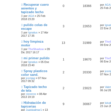
m
a
t
s
s
o
Ú
Recuperar cuero
j
por
AGA
e
s
R
V
0
18366
m
l
e
asientos y
a
25 Feb 2
p
t
e
t
tapizado techo
s
e
i
n
i
s
s
u
a
por
AGA
»
25 Feb
m
a
t
s
s
o
2018 23:20
j
e
s
m
e
Ú
pulido colas de
a
p
t
e
por
Ignat
R
V
3
22653
l
n
escape
s
22 Ene 2
t
s
s
u
a
e
i
por
Ignatius
»
17 Abr
i
a
t
2017 17:35
m
j
e
s
s
s
o
e
Ú
hoy limpieza
a
por
The
m
R
V
13
31989
l
s
motor
09 Ene 2
p
t
e
t
s
n
e
i
por
TheShadow
»
09
i
t
s
u
a
Dic 2017 16:17
m
a
s
s
o
a
j
Ú
mi primer pulido
e
s
por
The
m
R
V
1
19670
e
l
06 Ene 2
p
t
e
por
Ignatius
»
05 Ene
s
t
s
n
2018 23:40
e
i
i
s
u
a
m
Ú
Spray plasticos
a
t
por
jvsm
s
R
s
V
2
20330
o
l
j
color sand.
07 Nov 2
e
s
m
t
e
a
por
jvsmjag
»
07 Nov
p
e
t
i
e
i
2017 09:32
s
n
m
s
s
u
s
a
s
o
Ú
Tapizado techo
por
Valen
a
t
R
V
2
23023
m
l
de tela
j
06 Jul 2
e
p
s
t
e
t
e
por
cisneros
»
08 Abr
a
e
i
n
i
2013 19:19
s
s
u
a
m
a
s
s
s
o
Ú
Hidratación de
por
luisa
j
R
V
9
30067
t
e
s
m
l
tapicerias
e
23 Jun 2
p
t
e
t
por
Juanjoalmar1
»
13
e
i
n
a
s