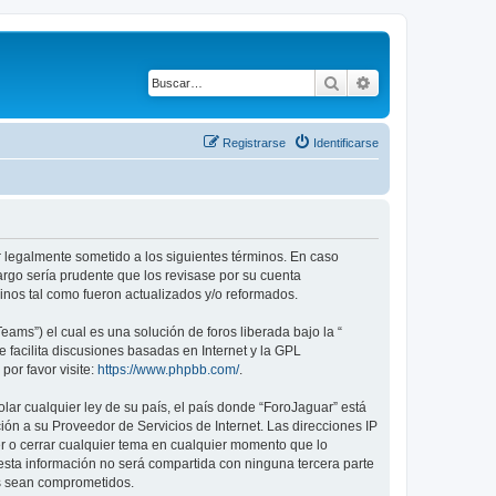
Buscar
Búsqueda avanza
Registrarse
Identificarse
ar legalmente sometido a los siguientes términos. En caso
argo sería prudente que los revisase por su cuenta
nos tal como fueron actualizados y/o reformados.
ams”) el cual es una solución de foros liberada bajo la “
 facilita discusiones basadas en Internet y la GPL
or favor visite:
https://www.phpbb.com/
.
lar cualquier ley de su país, el país donde “ForoJaguar” está
ón a su Proveedor de Servicios de Internet. Las direcciones IP
er o cerrar cualquier tema en cualquier momento que lo
ta información no será compartida con ninguna tercera parte
os sean comprometidos.