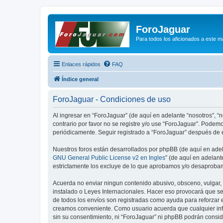
ForoJaguar
Para todos los aficionados a este m
Enlaces rápidos
FAQ
Índice general
ForoJaguar - Condiciones de uso
Al ingresar en “ForoJaguar” (de aquí en adelante “nosotros”, “n
contrario por favor no se registre y/o use “ForoJaguar”. Pode
periódicamente. Seguir registrado a “ForoJaguar” después de 
Nuestros foros están desarrollados por phpBB (de aquí en adela
GNU General Public License v2 en Ingles
” (de aquí en adelan
estrictamente los excluye de lo que aprobamos y/o desaprobam
Acuerda no enviar ningun contenido abusivo, obsceno, vulgar, d
instalado o Leyes Internacionales. Hacer eso provocará que se
de todos los envíos son registradas como ayuda para reforzar 
creamos conveniente. Como usuario acuerda que cualquier inf
sin su consentimiento, ni “ForoJaguar” ni phpBB podrán consi