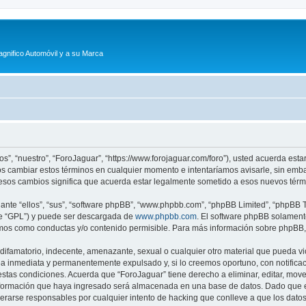
agnifico Automóvil y a su Marca
os”, “nuestro”, “ForoJaguar”, “https://www.forojaguar.com/foro”), usted acuerda est
mos cambiar estos términos en cualquier momento e intentaríamos avisarle, sin emb
esos cambios significa que acuerda estar legalmente sometido a esos nuevos térmi
nte “ellos”, “sus”, “software phpBB”, “www.phpbb.com”, “phpBB Limited”, “phpBB Te
te “GPL”) y puede ser descargada de
www.phpbb.com
. El software phpBB solamente
os como conductas y/o contenido permisible. Para más información sobre phpBB, p
ifamatorio, indecente, amenazante, sexual o cualquier otro material que pueda vio
a inmediata y permanentemente expulsado y, si lo creemos oportuno, con notificaci
estas condiciones. Acuerda que “ForoJaguar” tiene derecho a eliminar, editar, mov
ormación que haya ingresado será almacenada en una base de datos. Dado que es
derarse responsables por cualquier intento de hacking que conlleve a que los dat