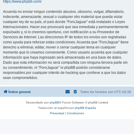
https://www.phpbb.com/
.
Acuerda no enviar ningun contenido abusivo, obsceno, vulgar, difamatorio,
indecente, amenazante, sexual o cualquier otro material que pueda violar
cualquier ley de su país, el país donde “ForoJaguar” está instalado o Leyes
Internacionales. Hacer eso provocará que sea inmediata y permanentemente
expulsado y, si lo creemos oportuno, con notificación a su Proveedor de
Servicios de Internet. Las direcciones IP de todos los envíos son registradas
como ayuda para reforzar estas condiciones. Acuerda que “ForoJaguar” tiene
derecho a eliminar, editar, mover o cerrar cualquier tema en cualquier
momento que lo creamos conveniente. Como usuario acuerda que cualquier
información que haya ingresado será almacenada en una base de datos.
Dado que esta información no será compartida con ninguna tercera parte sin
su consentimiento, ni “ForoJaguar” ni phpBB podrán considerarse
responsables por cualquier intento de hacking que conlleve a que los datos
sean comprometidos.
Índice general
Todos los horarios son
UTC+01:00
Desarrollado por
phpBB
® Forum Software © phpBB Limited
Traducción al español por
phpBB España
Privacidad
|
Condiciones