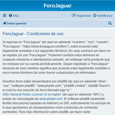
ForoJaguar
FAQ
Registrarse
Identificarse
B
Índice general
u
ForoJaguar - Condiciones de uso
s
c
Al ingresar en “ForoJaguar” (de aquí en adelante “nosotros”, “nos”, “nuestro”,
“ForoJaguar”, “https://www.forojaguar.com/foro”), usted acuerda estar
a
legalmente sometido a los siguientes términos. En caso contrario por favor no
r
se registre y/o use “ForoJaguar”. Podemos cambiar estos términos en
cualquier momento e intentaríamos avisarle, sin embargo sería prudente que
los revisase por su cuenta periódicamente. Seguir registrado a “ForoJaguar”
después de esos cambios significa que acuerda estar legalmente sometido a
esos nuevos términos tal como fueron actualizados y/o reformados.
Nuestros foros están desarrollados por phpBB (de aquí en adelante “ellos”,
“sus”, “software phpBB”, “www.phpbb.com”, “phpBB Limited”, “phpBB Teams”)
el cual es una solución de foros liberada bajo la “
GNU General Public License v2 en Ingles
” (de aquí en adelante “GPL”) y
puede ser descargada de
www.phpbb.com
. El software phpBB solamente
facilita discusiones basadas en Internet y la GPL estrictamente los excluye de
lo que aprobamos y/o desaprobamos como conductas y/o contenido
permisible. Para más información sobre phpBB, por favor visite: