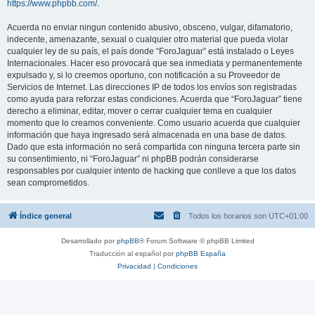
https://www.phpbb.com/
.
Acuerda no enviar ningun contenido abusivo, obsceno, vulgar, difamatorio,
indecente, amenazante, sexual o cualquier otro material que pueda violar
cualquier ley de su país, el país donde “ForoJaguar” está instalado o Leyes
Internacionales. Hacer eso provocará que sea inmediata y permanentemente
expulsado y, si lo creemos oportuno, con notificación a su Proveedor de
Servicios de Internet. Las direcciones IP de todos los envíos son registradas
como ayuda para reforzar estas condiciones. Acuerda que “ForoJaguar” tiene
derecho a eliminar, editar, mover o cerrar cualquier tema en cualquier
momento que lo creamos conveniente. Como usuario acuerda que cualquier
información que haya ingresado será almacenada en una base de datos.
Dado que esta información no será compartida con ninguna tercera parte sin
su consentimiento, ni “ForoJaguar” ni phpBB podrán considerarse
responsables por cualquier intento de hacking que conlleve a que los datos
sean comprometidos.
Índice general
Todos los horarios son
UTC+01:00
Desarrollado por
phpBB
® Forum Software © phpBB Limited
Traducción al español por
phpBB España
Privacidad
|
Condiciones