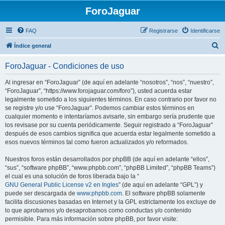
ForoJaguar
FAQ
Registrarse
Identificarse
B
Índice general
u
ForoJaguar - Condiciones de uso
s
c
Al ingresar en “ForoJaguar” (de aquí en adelante “nosotros”, “nos”, “nuestro”,
“ForoJaguar”, “https://www.forojaguar.com/foro”), usted acuerda estar
a
legalmente sometido a los siguientes términos. En caso contrario por favor no
r
se registre y/o use “ForoJaguar”. Podemos cambiar estos términos en
cualquier momento e intentaríamos avisarle, sin embargo sería prudente que
los revisase por su cuenta periódicamente. Seguir registrado a “ForoJaguar”
después de esos cambios significa que acuerda estar legalmente sometido a
esos nuevos términos tal como fueron actualizados y/o reformados.
Nuestros foros están desarrollados por phpBB (de aquí en adelante “ellos”,
“sus”, “software phpBB”, “www.phpbb.com”, “phpBB Limited”, “phpBB Teams”)
el cual es una solución de foros liberada bajo la “
GNU General Public License v2 en Ingles
” (de aquí en adelante “GPL”) y
puede ser descargada de
www.phpbb.com
. El software phpBB solamente
facilita discusiones basadas en Internet y la GPL estrictamente los excluye de
lo que aprobamos y/o desaprobamos como conductas y/o contenido
permisible. Para más información sobre phpBB, por favor visite: