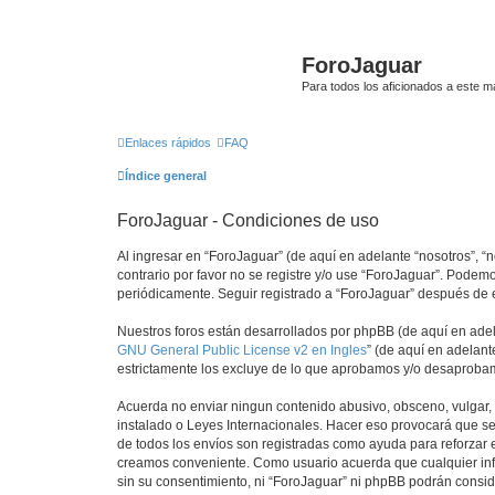
ForoJaguar
Para todos los aficionados a este m
Enlaces rápidos
FAQ
Índice general
ForoJaguar - Condiciones de uso
Al ingresar en “ForoJaguar” (de aquí en adelante “nosotros”, “n
contrario por favor no se registre y/o use “ForoJaguar”. Pode
periódicamente. Seguir registrado a “ForoJaguar” después de 
Nuestros foros están desarrollados por phpBB (de aquí en adela
GNU General Public License v2 en Ingles
” (de aquí en adelan
estrictamente los excluye de lo que aprobamos y/o desaprobam
Acuerda no enviar ningun contenido abusivo, obsceno, vulgar, d
instalado o Leyes Internacionales. Hacer eso provocará que se
de todos los envíos son registradas como ayuda para reforzar 
creamos conveniente. Como usuario acuerda que cualquier inf
sin su consentimiento, ni “ForoJaguar” ni phpBB podrán consi