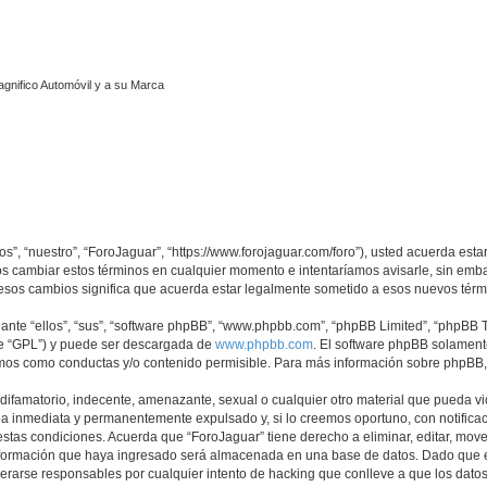
agnifico Automóvil y a su Marca
os”, “nuestro”, “ForoJaguar”, “https://www.forojaguar.com/foro”), usted acuerda est
mos cambiar estos términos en cualquier momento e intentaríamos avisarle, sin emb
esos cambios significa que acuerda estar legalmente sometido a esos nuevos térmi
nte “ellos”, “sus”, “software phpBB”, “www.phpbb.com”, “phpBB Limited”, “phpBB Te
te “GPL”) y puede ser descargada de
www.phpbb.com
. El software phpBB solamente
os como conductas y/o contenido permisible. Para más información sobre phpBB, p
ifamatorio, indecente, amenazante, sexual o cualquier otro material que pueda vio
a inmediata y permanentemente expulsado y, si lo creemos oportuno, con notificaci
estas condiciones. Acuerda que “ForoJaguar” tiene derecho a eliminar, editar, mov
ormación que haya ingresado será almacenada en una base de datos. Dado que es
derarse responsables por cualquier intento de hacking que conlleve a que los dat