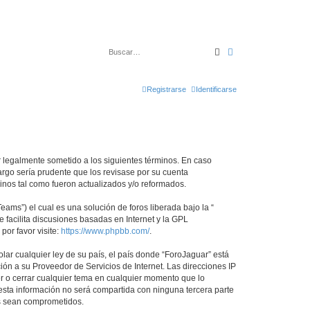
Buscar
Búsqueda avanza
Registrarse
Identificarse
ar legalmente sometido a los siguientes términos. En caso
argo sería prudente que los revisase por su cuenta
nos tal como fueron actualizados y/o reformados.
ams”) el cual es una solución de foros liberada bajo la “
 facilita discusiones basadas en Internet y la GPL
or favor visite:
https://www.phpbb.com/
.
lar cualquier ley de su país, el país donde “ForoJaguar” está
ón a su Proveedor de Servicios de Internet. Las direcciones IP
er o cerrar cualquier tema en cualquier momento que lo
ta información no será compartida con ninguna tercera parte
os sean comprometidos.