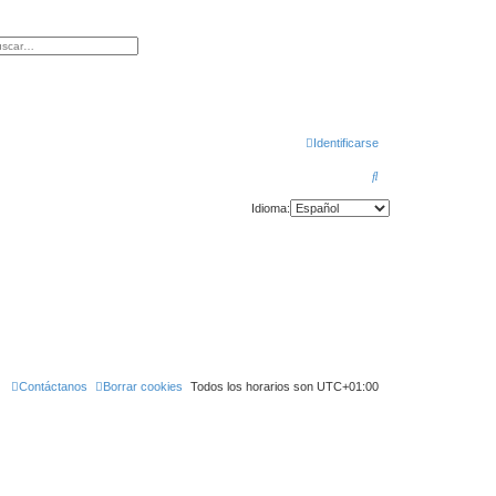
r
squeda avanzada
Identificarse
B
u
Idioma:
s
c
a
r
Contáctanos
Borrar cookies
Todos los horarios son
UTC+01:00