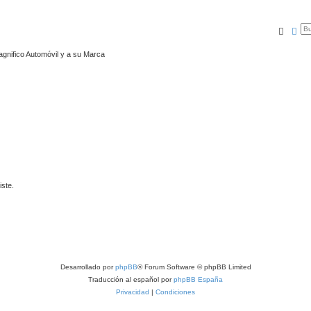
Busca
Bú
agnifico Automóvil y a su Marca
iste.
Desarrollado por
phpBB
® Forum Software © phpBB Limited
Traducción al español por
phpBB España
Privacidad
|
Condiciones