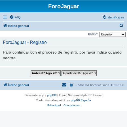
ForoJaguar
FAQ
Identificarse
B
Índice general
u
Idioma:
s
ForoJaguar - Registro
c
Para continuar con el proceso de registro, por favor indica cuándo
a
naciste.
r
Índice general
Todos los horarios son
UTC+01:00
Desarrollado por
phpBB
® Forum Software © phpBB Limited
Traducción al español por
phpBB España
Privacidad
|
Condiciones