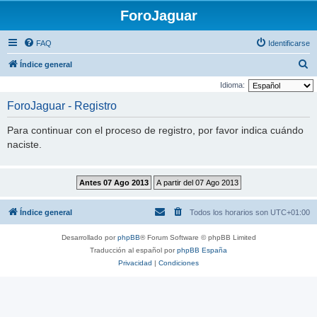
ForoJaguar
FAQ
Identificarse
B
Índice general
u
Idioma:
s
ForoJaguar - Registro
c
Para continuar con el proceso de registro, por favor indica cuándo
a
naciste.
r
Índice general
Todos los horarios son
UTC+01:00
Desarrollado por
phpBB
® Forum Software © phpBB Limited
Traducción al español por
phpBB España
Privacidad
|
Condiciones