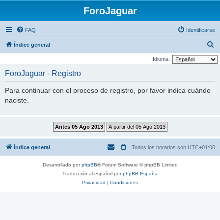
ForoJaguar
FAQ
Identificarse
B
Índice general
u
Idioma:
s
ForoJaguar - Registro
c
Para continuar con el proceso de registro, por favor indica cuándo
a
naciste.
r
Índice general
Todos los horarios son
UTC+01:00
Desarrollado por
phpBB
® Forum Software © phpBB Limited
Traducción al español por
phpBB España
Privacidad
|
Condiciones