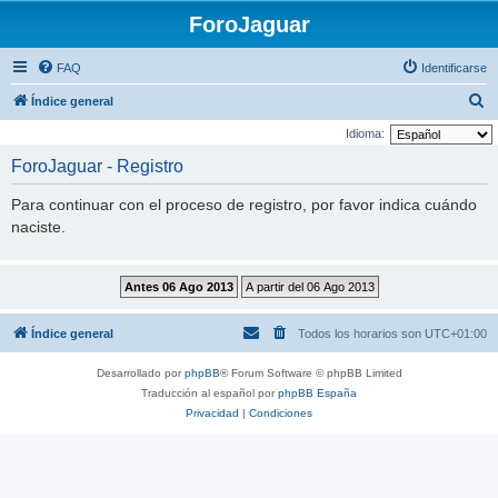
ForoJaguar
FAQ
Identificarse
B
Índice general
u
Idioma:
s
ForoJaguar - Registro
c
Para continuar con el proceso de registro, por favor indica cuándo
a
naciste.
r
Índice general
Todos los horarios son
UTC+01:00
Desarrollado por
phpBB
® Forum Software © phpBB Limited
Traducción al español por
phpBB España
Privacidad
|
Condiciones