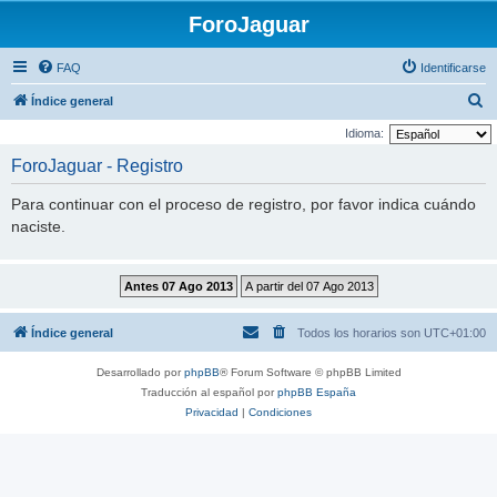
ForoJaguar
FAQ
Identificarse
B
Índice general
u
Idioma:
s
ForoJaguar - Registro
c
Para continuar con el proceso de registro, por favor indica cuándo
a
naciste.
r
Índice general
Todos los horarios son
UTC+01:00
Desarrollado por
phpBB
® Forum Software © phpBB Limited
Traducción al español por
phpBB España
Privacidad
|
Condiciones