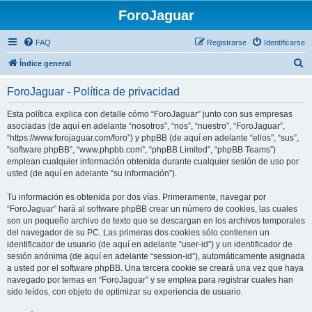
ForoJaguar
FAQ
Registrarse
Identificarse
B
Índice general
u
ForoJaguar - Política de privacidad
s
c
Esta política explica con detalle cómo “ForoJaguar” junto con sus empresas
asociadas (de aquí en adelante “nosotros”, “nos”, “nuestro”, “ForoJaguar”,
a
“https://www.forojaguar.com/foro”) y phpBB (de aquí en adelante “ellos”, “sus”,
r
“software phpBB”, “www.phpbb.com”, “phpBB Limited”, “phpBB Teams”)
emplean cualquier información obtenida durante cualquier sesión de uso por
usted (de aquí en adelante “su información”).
Tu información es obtenida por dos vías. Primeramente, navegar por
“ForoJaguar” hará al software phpBB crear un número de cookies, las cuales
son un pequeño archivo de texto que se descargan en los archivos temporales
del navegador de su PC. Las primeras dos cookies sólo contienen un
identificador de usuario (de aquí en adelante “user-id”) y un identificador de
sesión anónima (de aquí en adelante “session-id”), automáticamente asignada
a usted por el software phpBB. Una tercera cookie se creará una vez que haya
navegado por temas en “ForoJaguar” y se emplea para registrar cuales han
sido leídos, con objeto de optimizar su experiencia de usuario.