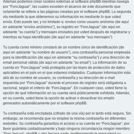
Además podemos crear cookies externas al software phpBB mientras navega
por “ForoJaguar”, las cuales exceden el alcance de este documento que
solamente se refiere a las páginas creadas por el software phpBB. La segunda
vía mediante la que obtenemos su información es mediante lo que usted
envía. Esto puede ser, y no limitado a: envíos como usuario anónimo (de aquí
en adelante “envíos anónimos”), su registro en “ForoJaguar” (de aquí en
adelante “su cuenta”) y mensajes enviados por usted después de registrarse y
mientras se haya identificado (de aquí en adelante “sus mensajes”).
Tu cuenta como mínimo constará de un nombre único de identificación (de
aquí en adelante “su nombre de usuario”), una contraseña personal empleada
para la identificación (de aquí en adelante “su contraseña”) y una dirección de
email personal válida (de aquí en adelante “su email”). La información de su
cuenta en “ForoJaguar” está protegida por las leyes de protección de datos
aplicables en el país en el que estamos instalados. Cualquier información más
allá de su nombre de usuario, su contraseña y su dirección de e-mail
requerida por “ForoJaguar” durante el proceso de registro será obligatoria u
opcional, según el criterio de “ForoJaguar”. En cualquier caso, usted tiene la
opción de qué información en su cuenta será públicamente exhibida. Además,
en su cuenta, usted tiene la opción de activar o desactivar los emails
generados automáticamente por el software phpBB.
Tu contraseña está encriptada (cifrado de una vía) por lo tanto está segura. Sin
embargo, se recomienda que no emplee la misma contraseña en diferentes
websites. Su contraseña garantiza el acceso a su cuenta en “ForoJaguar”, por
favor guárdela cuidadosamente y bajo ninguna circunstancia ningún miembro
“ForoJaguar”, phpBB u otra tercera parte, legítimamente le preguntará su