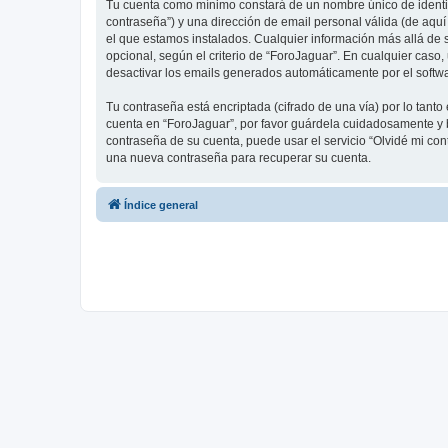
Tu cuenta como mínimo constará de un nombre único de identifi
contraseña”) y una dirección de email personal válida (de aquí
el que estamos instalados. Cualquier información más allá de s
opcional, según el criterio de “ForoJaguar”. En cualquier caso
desactivar los emails generados automáticamente por el softw
Tu contraseña está encriptada (cifrado de una vía) por lo tan
cuenta en “ForoJaguar”, por favor guárdela cuidadosamente y b
contraseña de su cuenta, puede usar el servicio “Olvidé mi con
una nueva contraseña para recuperar su cuenta.
Índice general