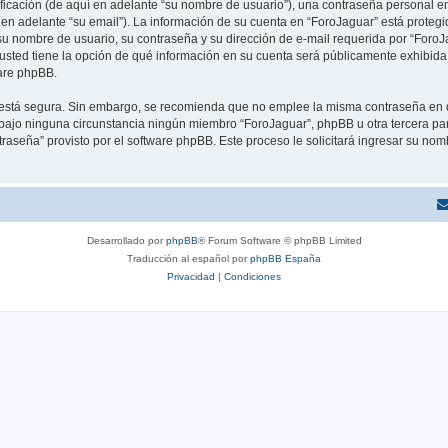
cación (de aquí en adelante “su nombre de usuario”), una contraseña personal emp
 en adelante “su email”). La información de su cuenta en “ForoJaguar” está protegid
u nombre de usuario, su contraseña y su dirección de e-mail requerida por “ForoJa
, usted tiene la opción de qué información en su cuenta será públicamente exhibida.
are phpBB.
to está segura. Sin embargo, se recomienda que no emplee la misma contraseña en 
ajo ninguna circunstancia ningún miembro “ForoJaguar”, phpBB u otra tercera parte
traseña” provisto por el software phpBB. Este proceso le solicitará ingresar su no
Desarrollado por
phpBB
® Forum Software © phpBB Limited
Traducción al español por
phpBB España
Privacidad
|
Condiciones