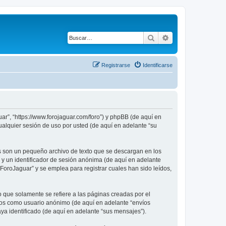
Buscar
Búsqueda avanza
Registrarse
Identificarse
ar”, “https://www.forojaguar.com/foro”) y phpBB (de aquí en
alquier sesión de uso por usted (de aquí en adelante “su
s son un pequeño archivo de texto que se descargan en los
 y un identificador de sesión anónima (de aquí en adelante
oroJaguar” y se emplea para registrar cuales han sido leídos,
que solamente se refiere a las páginas creadas por el
íos como usuario anónimo (de aquí en adelante “envíos
ya identificado (de aquí en adelante “sus mensajes”).