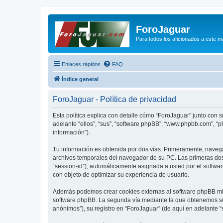
ForoJaguar
Para todos los aficionados a este m
Enlaces rápidos
FAQ
Índice general
ForoJaguar - Política de privacidad
Esta política explica con detalle cómo “ForoJaguar” junto con 
adelante “ellos”, “sus”, “software phpBB”, “www.phpbb.com”, “
información”).
Tu información es obtenida por dos vías. Primeramente, naveg
archivos temporales del navegador de su PC. Las primeras dos 
“session-id”), automáticamente asignada a usted por el softwa
con objeto de optimizar su experiencia de usuario.
Además podemos crear cookies externas al software phpBB mien
software phpBB. La segunda vía mediante la que obtenemos su 
anónimos”), su registro en “ForoJaguar” (de aquí en adelante “