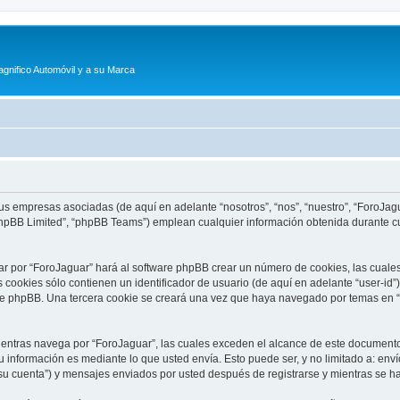
agnifico Automóvil y a su Marca
sus empresas asociadas (de aquí en adelante “nosotros”, “nos”, “nuestro”, “ForoJagu
phpBB Limited”, “phpBB Teams”) emplean cualquier información obtenida durante cu
ar por “ForoJaguar” hará al software phpBB crear un número de cookies, las cuale
cookies sólo contienen un identificador de usuario (de aquí en adelante “user-id”)
re phpBB. Una tercera cookie se creará una vez que haya navegado por temas en “F
tras navega por “ForoJaguar”, las cuales exceden el alcance de este documento 
información es mediante lo que usted envía. Esto puede ser, y no limitado a: env
su cuenta”) y mensajes enviados por usted después de registrarse y mientras se ha