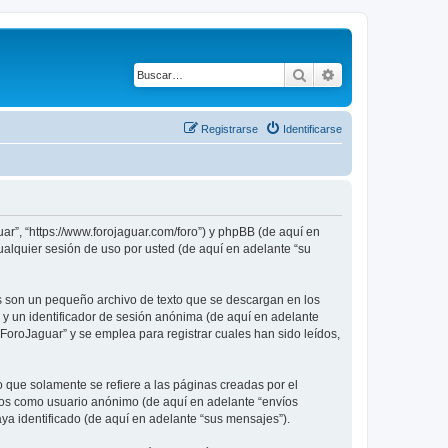
Buscar
Búsqueda avanza
Registrarse
Identificarse
ar”, “https://www.forojaguar.com/foro”) y phpBB (de aquí en
alquier sesión de uso por usted (de aquí en adelante “su
s son un pequeño archivo de texto que se descargan en los
 y un identificador de sesión anónima (de aquí en adelante
oroJaguar” y se emplea para registrar cuales han sido leídos,
que solamente se refiere a las páginas creadas por el
íos como usuario anónimo (de aquí en adelante “envíos
ya identificado (de aquí en adelante “sus mensajes”).