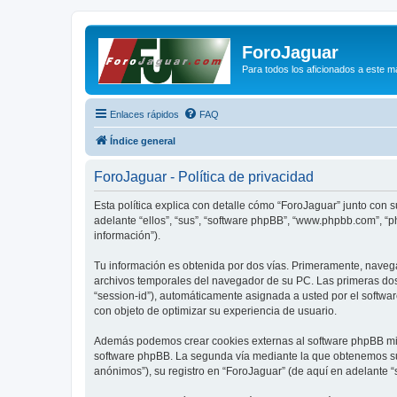
ForoJaguar
Para todos los aficionados a este m
Enlaces rápidos
FAQ
Índice general
ForoJaguar - Política de privacidad
Esta política explica con detalle cómo “ForoJaguar” junto con 
adelante “ellos”, “sus”, “software phpBB”, “www.phpbb.com”, “
información”).
Tu información es obtenida por dos vías. Primeramente, naveg
archivos temporales del navegador de su PC. Las primeras dos 
“session-id”), automáticamente asignada a usted por el softwa
con objeto de optimizar su experiencia de usuario.
Además podemos crear cookies externas al software phpBB mien
software phpBB. La segunda vía mediante la que obtenemos su 
anónimos”), su registro en “ForoJaguar” (de aquí en adelante “