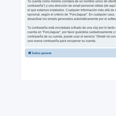
Tu cuenta como mínimo constará de un nombre único de identifi
contraseña”) y una dirección de email personal válida (de aquí
el que estamos instalados. Cualquier información más allá de s
opcional, según el criterio de “ForoJaguar”. En cualquier caso
desactivar los emails generados automáticamente por el softw
Tu contraseña está encriptada (cifrado de una vía) por lo tan
cuenta en “ForoJaguar”, por favor guárdela cuidadosamente y b
contraseña de su cuenta, puede usar el servicio “Olvidé mi con
una nueva contraseña para recuperar su cuenta.
Índice general