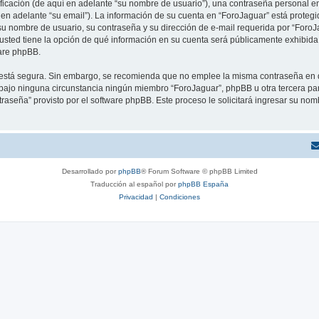
cación (de aquí en adelante “su nombre de usuario”), una contraseña personal emp
 en adelante “su email”). La información de su cuenta en “ForoJaguar” está protegid
u nombre de usuario, su contraseña y su dirección de e-mail requerida por “ForoJa
, usted tiene la opción de qué información en su cuenta será públicamente exhibida.
are phpBB.
to está segura. Sin embargo, se recomienda que no emplee la misma contraseña en 
ajo ninguna circunstancia ningún miembro “ForoJaguar”, phpBB u otra tercera parte
traseña” provisto por el software phpBB. Este proceso le solicitará ingresar su no
Desarrollado por
phpBB
® Forum Software © phpBB Limited
Traducción al español por
phpBB España
Privacidad
|
Condiciones