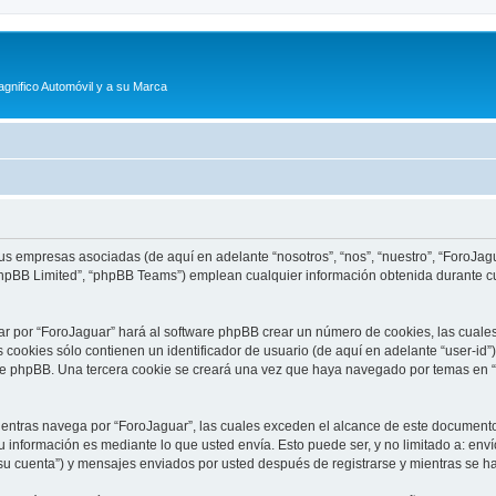
agnifico Automóvil y a su Marca
sus empresas asociadas (de aquí en adelante “nosotros”, “nos”, “nuestro”, “ForoJagu
phpBB Limited”, “phpBB Teams”) emplean cualquier información obtenida durante cu
ar por “ForoJaguar” hará al software phpBB crear un número de cookies, las cuale
cookies sólo contienen un identificador de usuario (de aquí en adelante “user-id”)
re phpBB. Una tercera cookie se creará una vez que haya navegado por temas en “F
tras navega por “ForoJaguar”, las cuales exceden el alcance de este documento 
información es mediante lo que usted envía. Esto puede ser, y no limitado a: env
su cuenta”) y mensajes enviados por usted después de registrarse y mientras se ha