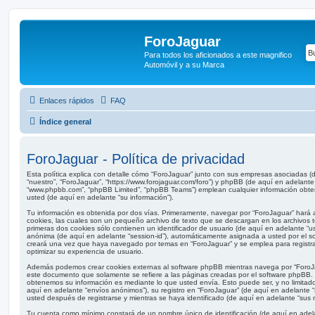
ForoJaguar
Para todos los aficionados a este magnifico
Automóvil y a su Marca
Enlaces rápidos
FAQ
Índice general
ForoJaguar - Política de privacidad
Esta política explica con detalle cómo “ForoJaguar” junto con sus empresas asociadas (d
“nuestro”, “ForoJaguar”, “https://www.forojaguar.com/foro”) y phpBB (de aquí en adelante 
“www.phpbb.com”, “phpBB Limited”, “phpBB Teams”) emplean cualquier información obten
usted (de aquí en adelante “su información”).
Tu información es obtenida por dos vías. Primeramente, navegar por “ForoJaguar” hará
cookies, las cuales son un pequeño archivo de texto que se descargan en los archivos
primeras dos cookies sólo contienen un identificador de usuario (de aquí en adelante “use
anónima (de aquí en adelante “session-id”), automáticamente asignada a usted por el s
creará una vez que haya navegado por temas en “ForoJaguar” y se emplea para registrar
optimizar su experiencia de usuario.
Además podemos crear cookies externas al software phpBB mientras navega por “ForoJa
este documento que solamente se refiere a las páginas creadas por el software phpBB.
obtenemos su información es mediante lo que usted envía. Esto puede ser, y no limita
aquí en adelante “envíos anónimos”), su registro en “ForoJaguar” (de aquí en adelante 
usted después de registrarse y mientras se haya identificado (de aquí en adelante “sus 
Tu cuenta como mínimo constará de un nombre único de identificación (de aquí en adel