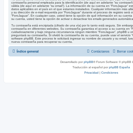
contraseña personal empleada para la identificación (de aquí en adelante “su contraseña
válida (de aquí en adelante “su email”). La información de su cuenta en “ForoJaguar” est
datos aplicables en el país en el que estamos instalados. Cualquier información más al
y su dirección de e-mail requerida por “ForoJaguar” durante el proceso de registro será ob
“ForoJaguar”. En cualquier caso, usted tiene la opción de qué información en su cuent
su cuenta, usted tiene la opción de activar o desactivar los emails generados automáti
Tu contraseña está encriptada (cifrado de una vía) por lo tanto está segura. Sin emba
contraseña en diferentes websites. Su contraseña garantiza el acceso a su cuenta en “F
cuidadosamente y bajo ninguna circunstancia ningún miembro “ForoJaguar”, phpBB u otra
preguntará su contraseña. Si olvidó la contraseña de su cuenta, puede usar el servicio “
software phpBB. Este proceso le solicitará ingresar su nombre de usuario y su email, l
nueva contraseña para recuperar su cuenta.
Índice general
Contáctanos
Borrar coo
Desarrollado por
phpBB
® Forum Software © phpBB L
Traducción al español por
phpBB España
Privacidad
|
Condiciones