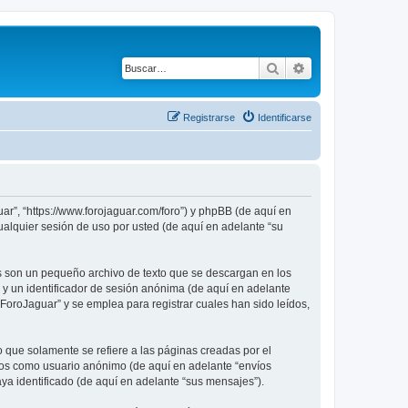
Buscar
Búsqueda avanza
Registrarse
Identificarse
ar”, “https://www.forojaguar.com/foro”) y phpBB (de aquí en
alquier sesión de uso por usted (de aquí en adelante “su
s son un pequeño archivo de texto que se descargan en los
 y un identificador de sesión anónima (de aquí en adelante
oroJaguar” y se emplea para registrar cuales han sido leídos,
que solamente se refiere a las páginas creadas por el
íos como usuario anónimo (de aquí en adelante “envíos
ya identificado (de aquí en adelante “sus mensajes”).