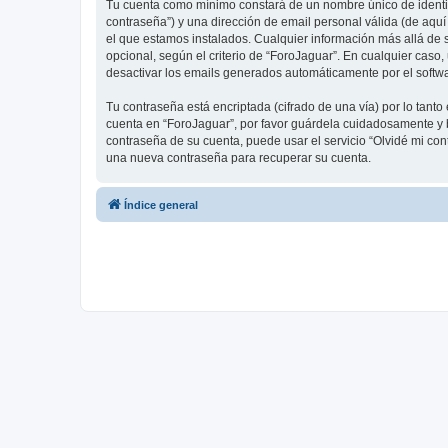
Tu cuenta como mínimo constará de un nombre único de identifi
contraseña”) y una dirección de email personal válida (de aquí
el que estamos instalados. Cualquier información más allá de s
opcional, según el criterio de “ForoJaguar”. En cualquier caso
desactivar los emails generados automáticamente por el softw
Tu contraseña está encriptada (cifrado de una vía) por lo tan
cuenta en “ForoJaguar”, por favor guárdela cuidadosamente y b
contraseña de su cuenta, puede usar el servicio “Olvidé mi con
una nueva contraseña para recuperar su cuenta.
Índice general