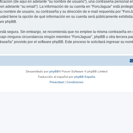
cación (de aquí en adelante “su nombre de usuario”), una contraseña personal emp
 en adelante “su email”). La información de su cuenta en “ForoJaguar” está protegid
u nombre de usuario, su contraseña y su dirección de e-mail requerida por “ForoJa
, usted tiene la opción de qué información en su cuenta será públicamente exhibida.
are phpBB.
to está segura. Sin embargo, se recomienda que no emplee la misma contraseña en 
ajo ninguna circunstancia ningún miembro “ForoJaguar”, phpBB u otra tercera parte
traseña” provisto por el software phpBB. Este proceso le solicitará ingresar su no
Desarrollado por
phpBB
® Forum Software © phpBB Limited
Traducción al español por
phpBB España
Privacidad
|
Condiciones