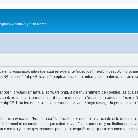
agnifico Automóvil y a su Marca
sus empresas asociadas (de aquí en adelante “nosotros”, “nos”, “nuestro”, “ForoJagu
phpBB Limited”, “phpBB Teams”) emplean cualquier información obtenida durante cu
ar por “ForoJaguar” hará al software phpBB crear un número de cookies, las cuale
cookies sólo contienen un identificador de usuario (de aquí en adelante “user-id”)
re phpBB. Una tercera cookie se creará una vez que haya navegado por temas en “F
tras navega por “ForoJaguar”, las cuales exceden el alcance de este documento 
información es mediante lo que usted envía. Esto puede ser, y no limitado a: env
su cuenta”) y mensajes enviados por usted después de registrarse y mientras se ha