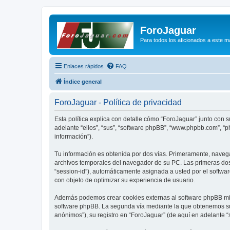
ForoJaguar
Para todos los aficionados a este m
Enlaces rápidos
FAQ
Índice general
ForoJaguar - Política de privacidad
Esta política explica con detalle cómo “ForoJaguar” junto con 
adelante “ellos”, “sus”, “software phpBB”, “www.phpbb.com”, “
información”).
Tu información es obtenida por dos vías. Primeramente, naveg
archivos temporales del navegador de su PC. Las primeras dos 
“session-id”), automáticamente asignada a usted por el softwa
con objeto de optimizar su experiencia de usuario.
Además podemos crear cookies externas al software phpBB mien
software phpBB. La segunda vía mediante la que obtenemos su 
anónimos”), su registro en “ForoJaguar” (de aquí en adelante “