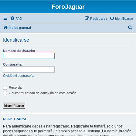
ForoJaguar
FAQ
Registrarse
Identificarse
B
Índice general
u
Identificarse
s
c
Nombre de Usuario:
a
r
Contraseña:
Olvidé mi contraseña
Recordar
Ocultar mi estado de conexión en esta sesión
REGISTRARSE
Para autenticarte debes estar registrado. Registrarte te tomará solo unos
pocos segundos y te permitirá un amplio acceso al sistema. La Administración
del sitio puede además otorgar permisos adicionales a los usuarios