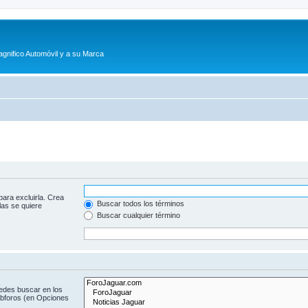
agnifico Automóvil y a su Marca
para excluirla. Crea
Buscar todos los términos
las se quiere
Buscar cualquier término
uedes buscar en los
subforos (en Opciones