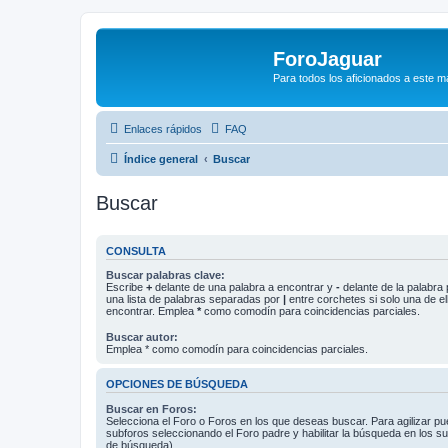
ForoJaguar
Para todos los aficionados a este m
Enlaces rápidos
FAQ
Índice general
Buscar
Buscar
CONSULTA
Buscar palabras clave:
Escribe
+
delante de una palabra a encontrar y
-
delante de la palabra 
una lista de palabras separadas por
|
entre corchetes si solo una de el
encontrar. Emplea
*
como comodín para coincidencias parciales.
Buscar autor:
Emplea * como comodín para coincidencias parciales.
OPCIONES DE BÚSQUEDA
Buscar en Foros:
Selecciona el Foro o Foros en los que deseas buscar. Para agilizar p
subforos seleccionando el Foro padre y habilitar la búsqueda en los 
de búsqueda).