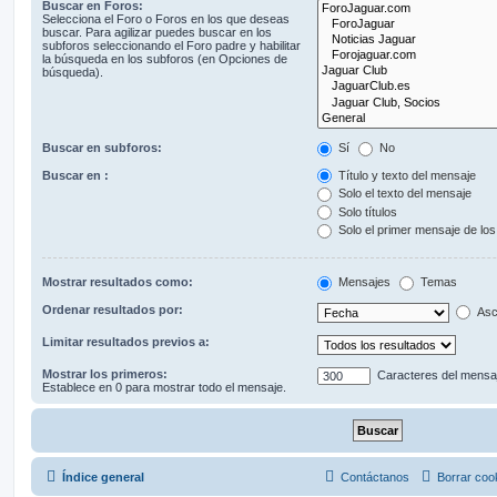
Buscar en Foros:
Selecciona el Foro o Foros en los que deseas
buscar. Para agilizar puedes buscar en los
subforos seleccionando el Foro padre y habilitar
la búsqueda en los subforos (en Opciones de
búsqueda).
Buscar en subforos:
Sí
No
Buscar en :
Título y texto del mensaje
Solo el texto del mensaje
Solo títulos
Solo el primer mensaje de lo
Mostrar resultados como:
Mensajes
Temas
Ordenar resultados por:
Asc
Limitar resultados previos a:
Mostrar los primeros:
Caracteres del mensa
Establece en 0 para mostrar todo el mensaje.
Índice general
Contáctanos
Borrar coo