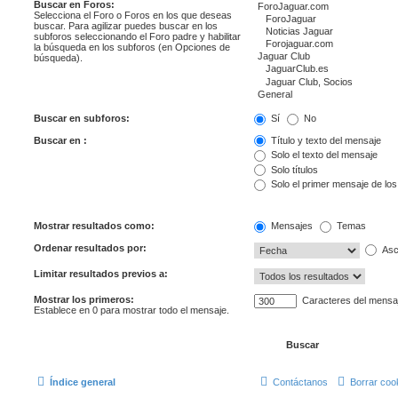
Buscar en Foros:
Selecciona el Foro o Foros en los que deseas
buscar. Para agilizar puedes buscar en los
subforos seleccionando el Foro padre y habilitar
la búsqueda en los subforos (en Opciones de
búsqueda).
Buscar en subforos:
Sí
No
Buscar en :
Título y texto del mensaje
Solo el texto del mensaje
Solo títulos
Solo el primer mensaje de lo
Mostrar resultados como:
Mensajes
Temas
Ordenar resultados por:
Asc
Limitar resultados previos a:
Mostrar los primeros:
Caracteres del mensa
Establece en 0 para mostrar todo el mensaje.
Índice general
Contáctanos
Borrar coo