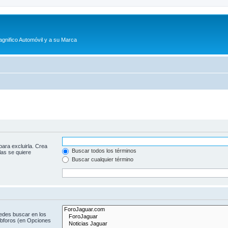
agnifico Automóvil y a su Marca
para excluirla. Crea
Buscar todos los términos
las se quiere
Buscar cualquier término
uedes buscar en los
subforos (en Opciones