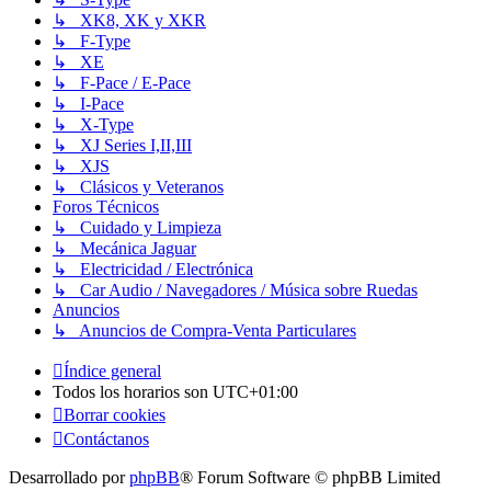
↳ XK8, XK y XKR
↳ F-Type
↳ XE
↳ F-Pace / E-Pace
↳ I-Pace
↳ X-Type
↳ XJ Series I,II,III
↳ XJS
↳ Clásicos y Veteranos
Foros Técnicos
↳ Cuidado y Limpieza
↳ Mecánica Jaguar
↳ Electricidad / Electrónica
↳ Car Audio / Navegadores / Música sobre Ruedas
Anuncios
↳ Anuncios de Compra-Venta Particulares
Índice general
Todos los horarios son
UTC+01:00
Borrar cookies
Contáctanos
Desarrollado por
phpBB
® Forum Software © phpBB Limited