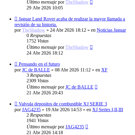
Último mensaje
por
TheShadow
29 Abr 2026 10:05
Nuevo
Jaguar Land Rover acaba de realizar la mayor llamada a
mensaje
revisión de su historia.
por
TheShadow
»
24 Abr 2026 18:12
» en
Noticias Jaguar
0
Respuestas
1752
Vistas
Último mensaje
por
TheShadow
24 Abr 2026 18:12
Nuevo
Pensando en el futuro
mensaje
por
JC de BALLE
»
08 Abr 2026 11:12
» en
XF
3
Respuestas
2309
Vistas
Último mensaje
por
JC de BALLE
21 Abr 2026 20:43
Nuevo
Valvula depositos de combustible XJ SERIE 3
mensaje
por
JAG4235
»
19 Abr 2026 14:53
» en
XJ Series I,II,III
2
Respuestas
1941
Vistas
Último mensaje
por
JAG4235
21 Abr 2026 14:18