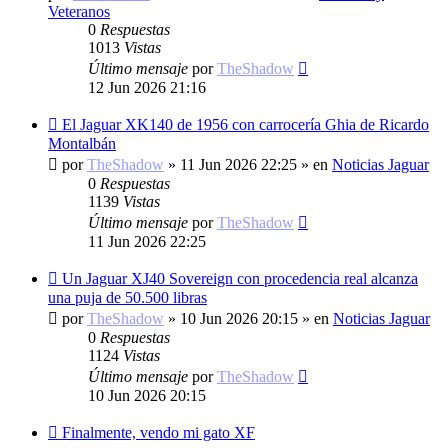
Veteranos
0
Respuestas
1013
Vistas
Último mensaje
por
TheShadow
12 Jun 2026 21:16
Nuevo
El Jaguar XK140 de 1956 con carrocería Ghia de Ricardo
mensaje
Montalbán
por
TheShadow
»
11 Jun 2026 22:25
» en
Noticias Jaguar
0
Respuestas
1139
Vistas
Último mensaje
por
TheShadow
11 Jun 2026 22:25
Nuevo
Un Jaguar XJ40 Sovereign con procedencia real alcanza
mensaje
una puja de 50.500 libras
por
TheShadow
»
10 Jun 2026 20:15
» en
Noticias Jaguar
0
Respuestas
1124
Vistas
Último mensaje
por
TheShadow
10 Jun 2026 20:15
Nuevo
Finalmente, vendo mi gato XF
mensaje