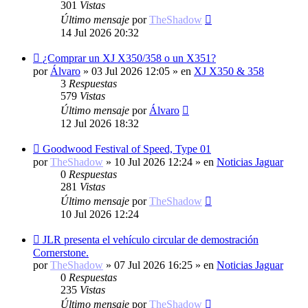
301
Vistas
Último mensaje
por
TheShadow
14 Jul 2026 20:32
Nuevo
¿Comprar un XJ X350/358 o un X351?
mensaje
por
Álvaro
»
03 Jul 2026 12:05
» en
XJ X350 & 358
3
Respuestas
579
Vistas
Último mensaje
por
Álvaro
12 Jul 2026 18:32
Nuevo
Goodwood Festival of Speed, Type 01
mensaje
por
TheShadow
»
10 Jul 2026 12:24
» en
Noticias Jaguar
0
Respuestas
281
Vistas
Último mensaje
por
TheShadow
10 Jul 2026 12:24
Nuevo
JLR presenta el vehículo circular de demostración
mensaje
Cornerstone.
por
TheShadow
»
07 Jul 2026 16:25
» en
Noticias Jaguar
0
Respuestas
235
Vistas
Último mensaje
por
TheShadow