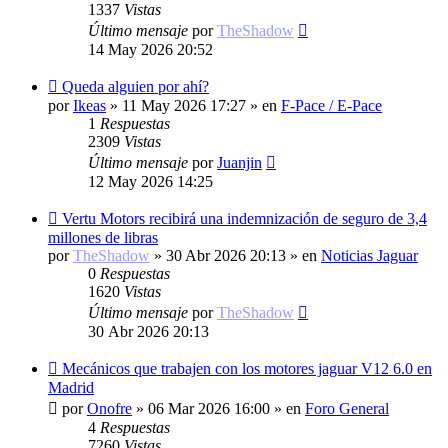
1337
Vistas
Último mensaje
por
TheShadow
14 May 2026 20:52
Nuevo
Queda alguien por ahí?
mensaje
por
Ikeas
»
11 May 2026 17:27
» en
F-Pace / E-Pace
1
Respuestas
2309
Vistas
Último mensaje
por
Juanjin
12 May 2026 14:25
Nuevo
Vertu Motors recibirá una indemnización de seguro de 3,4
mensaje
millones de libras
por
TheShadow
»
30 Abr 2026 20:13
» en
Noticias Jaguar
0
Respuestas
1620
Vistas
Último mensaje
por
TheShadow
30 Abr 2026 20:13
Nuevo
Mecánicos que trabajen con los motores jaguar V12 6.0 en
mensaje
Madrid
por
Onofre
»
06 Mar 2026 16:00
» en
Foro General
4
Respuestas
7260
Vistas