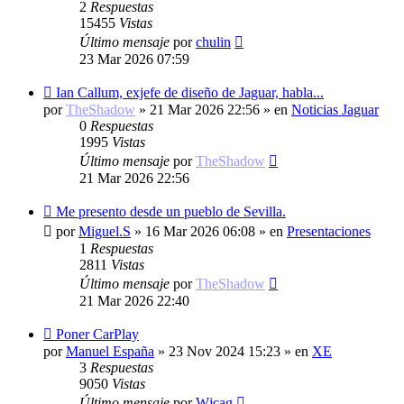
2
Respuestas
15455
Vistas
Último mensaje
por
chulin
23 Mar 2026 07:59
Nuevo
Ian Callum, exjefe de diseño de Jaguar, habla...
mensaje
por
TheShadow
»
21 Mar 2026 22:56
» en
Noticias Jaguar
0
Respuestas
1995
Vistas
Último mensaje
por
TheShadow
21 Mar 2026 22:56
Nuevo
Me presento desde un pueblo de Sevilla.
mensaje
por
Miguel.S
»
16 Mar 2026 06:08
» en
Presentaciones
1
Respuestas
2811
Vistas
Último mensaje
por
TheShadow
21 Mar 2026 22:40
Nuevo
Poner CarPlay
mensaje
por
Manuel España
»
23 Nov 2024 15:23
» en
XE
3
Respuestas
9050
Vistas
Último mensaje
por
Wjcag