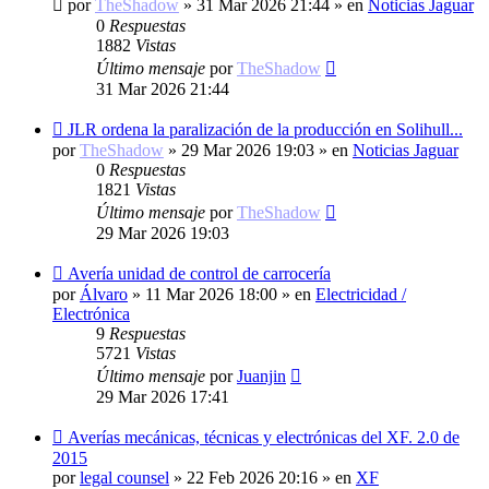
por
TheShadow
»
31 Mar 2026 21:44
» en
Noticias Jaguar
0
Respuestas
1882
Vistas
Último mensaje
por
TheShadow
31 Mar 2026 21:44
Nuevo
JLR ordena la paralización de la producción en Solihull...
mensaje
por
TheShadow
»
29 Mar 2026 19:03
» en
Noticias Jaguar
0
Respuestas
1821
Vistas
Último mensaje
por
TheShadow
29 Mar 2026 19:03
Nuevo
Avería unidad de control de carrocería
mensaje
por
Álvaro
»
11 Mar 2026 18:00
» en
Electricidad /
Electrónica
9
Respuestas
5721
Vistas
Último mensaje
por
Juanjin
29 Mar 2026 17:41
Nuevo
Averías mecánicas, técnicas y electrónicas del XF. 2.0 de
mensaje
2015
por
legal counsel
»
22 Feb 2026 20:16
» en
XF