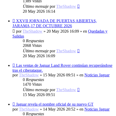
1389
Vistas
Último mensaje
por
TheShadow
20 May 2026 16:14
Nuevo
XXVII JORNADA DE PUERTAS ABIERTAS,
mensaje
JARAMA,17 DE OCTUBRE 2026
por
TheShadow
»
20 May 2026 16:09
» en
Quedadas y
Salidas
0
Respuestas
2068
Vistas
Último mensaje
por
TheShadow
20 May 2026 16:09
Nuevo
Las ventas de Jaguar Land Rover continúan recuperándose
mensaje
tras el ciberataque.
por
TheShadow
»
15 May 2026 09:51
» en
Noticias Jaguar
0
Respuestas
1470
Vistas
Último mensaje
por
TheShadow
15 May 2026 09:51
Nuevo
Jaguar revela el nombre oficial de su nuevo GT
mensaje
por
TheShadow
»
14 May 2026 20:52
» en
Noticias Jaguar
0
Respuestas