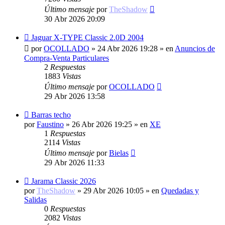
Último mensaje
por
TheShadow
30 Abr 2026 20:09
Nuevo
Jaguar X-TYPE Classic 2.0D 2004
mensaje
por
OCOLLADO
»
24 Abr 2026 19:28
» en
Anuncios de
Compra-Venta Particulares
2
Respuestas
1883
Vistas
Último mensaje
por
OCOLLADO
29 Abr 2026 13:58
Nuevo
Barras techo
mensaje
por
Faustino
»
26 Abr 2026 19:25
» en
XE
1
Respuestas
2114
Vistas
Último mensaje
por
Bielas
29 Abr 2026 11:33
Nuevo
Jarama Classic 2026
mensaje
por
TheShadow
»
29 Abr 2026 10:05
» en
Quedadas y
Salidas
0
Respuestas
2082
Vistas