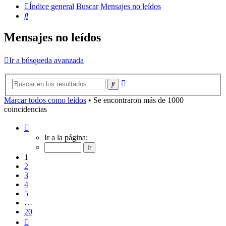
Índice general
Buscar
Mensajes no leídos
Buscar
Mensajes no leídos
Ir a búsqueda avanzada
Búsqueda
Buscar
avanzada
Marcar todos como leídos
• Se encontraron más de 1000
coincidencias
Página
1
Ir a la página:
de
20
1
2
3
4
5
…
20
Siguiente