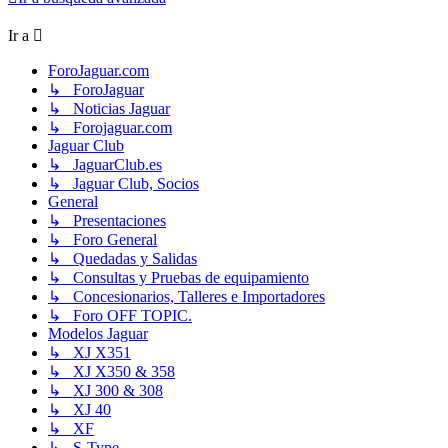
Ir a
ForoJaguar.com
↳ ForoJaguar
↳ Noticias Jaguar
↳ Forojaguar.com
Jaguar Club
↳ JaguarClub.es
↳ Jaguar Club, Socios
General
↳ Presentaciones
↳ Foro General
↳ Quedadas y Salidas
↳ Consultas y Pruebas de equipamiento
↳ Concesionarios, Talleres e Importadores
↳ Foro OFF TOPIC.
Modelos Jaguar
↳ XJ X351
↳ XJ X350 & 358
↳ XJ 300 & 308
↳ XJ 40
↳ XF
↳ S-Type