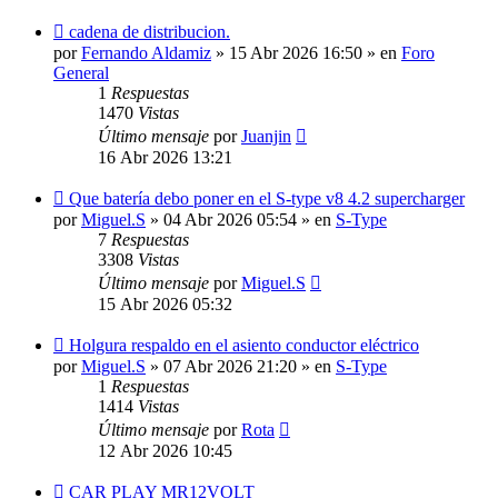
Nuevo
cadena de distribucion.
mensaje
por
Fernando Aldamiz
»
15 Abr 2026 16:50
» en
Foro
General
1
Respuestas
1470
Vistas
Último mensaje
por
Juanjin
16 Abr 2026 13:21
Nuevo
Que batería debo poner en el S-type v8 4.2 supercharger
mensaje
por
Miguel.S
»
04 Abr 2026 05:54
» en
S-Type
7
Respuestas
3308
Vistas
Último mensaje
por
Miguel.S
15 Abr 2026 05:32
Nuevo
Holgura respaldo en el asiento conductor eléctrico
mensaje
por
Miguel.S
»
07 Abr 2026 21:20
» en
S-Type
1
Respuestas
1414
Vistas
Último mensaje
por
Rota
12 Abr 2026 10:45
Nuevo
CAR PLAY MR12VOLT