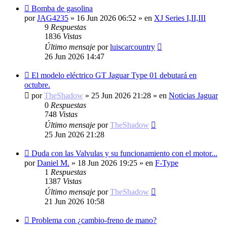
Nuevo
Bomba de gasolina
mensaje
por
JAG4235
»
16 Jun 2026 06:52
» en
XJ Series I,II,III
9
Respuestas
1836
Vistas
Último mensaje
por
luiscarcountry
26 Jun 2026 14:47
Nuevo
El modelo eléctrico GT Jaguar Type 01 debutará en
mensaje
octubre.
por
TheShadow
»
25 Jun 2026 21:28
» en
Noticias Jaguar
0
Respuestas
748
Vistas
Último mensaje
por
TheShadow
25 Jun 2026 21:28
Nuevo
Duda con las Valvulas y su funcionamiento con el motor...
mensaje
por
Daniel M.
»
18 Jun 2026 19:25
» en
F-Type
1
Respuestas
1387
Vistas
Último mensaje
por
TheShadow
21 Jun 2026 10:58
Nuevo
Problema con ¿cambio-freno de mano?