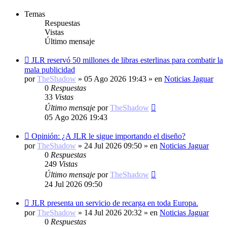
Temas
Respuestas
Vistas
Último mensaje
Nuevo
JLR reservó 50 millones de libras esterlinas para combatir la
mensaje
mala publicidad
por
TheShadow
»
05 Ago 2026 19:43
» en
Noticias Jaguar
0
Respuestas
33
Vistas
Último mensaje
por
TheShadow
05 Ago 2026 19:43
Nuevo
Opinión: ¿A JLR le sigue importando el diseño?
mensaje
por
TheShadow
»
24 Jul 2026 09:50
» en
Noticias Jaguar
0
Respuestas
249
Vistas
Último mensaje
por
TheShadow
24 Jul 2026 09:50
Nuevo
JLR presenta un servicio de recarga en toda Europa.
mensaje
por
TheShadow
»
14 Jul 2026 20:32
» en
Noticias Jaguar
0
Respuestas