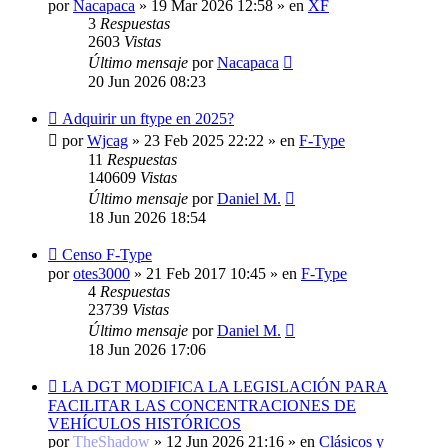
mensaje
por
Nacapaca
»
19 Mar 2026 12:58
» en
XF
3
Respuestas
2603
Vistas
Último mensaje
por
Nacapaca
20 Jun 2026 08:23
Nuevo
Adquirir un ftype en 2025?
mensaje
por
Wjcag
»
23 Feb 2025 22:22
» en
F-Type
11
Respuestas
140609
Vistas
Último mensaje
por
Daniel M.
18 Jun 2026 18:54
Nuevo
Censo F-Type
mensaje
por
otes3000
»
21 Feb 2017 10:45
» en
F-Type
4
Respuestas
23739
Vistas
Último mensaje
por
Daniel M.
18 Jun 2026 17:06
Nuevo
LA DGT MODIFICA LA LEGISLACIÓN PARA
mensaje
FACILITAR LAS CONCENTRACIONES DE
VEHÍCULOS HISTÓRICOS
por
TheShadow
»
12 Jun 2026 21:16
» en
Clásicos y