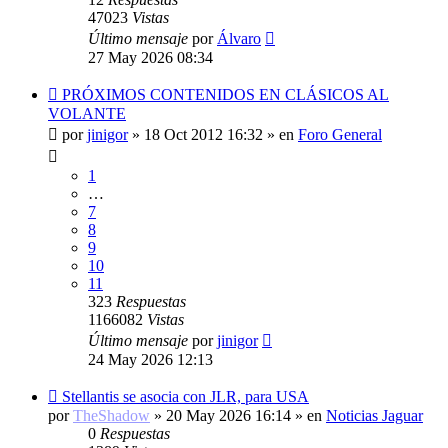
47023
Vistas
Último mensaje
por
Álvaro
27 May 2026 08:34
Nuevo
PRÓXIMOS CONTENIDOS EN CLÁSICOS AL
mensaje
VOLANTE
por
jinigor
»
18 Oct 2012 16:32
» en
Foro General
1
…
7
8
9
10
11
323
Respuestas
1166082
Vistas
Último mensaje
por
jinigor
24 May 2026 12:13
Nuevo
Stellantis se asocia con JLR, para USA
mensaje
por
TheShadow
»
20 May 2026 16:14
» en
Noticias Jaguar
0
Respuestas