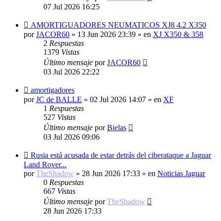
07 Jul 2026 16:25
Nuevo
AMORTIGUADORES NEUMATICOS XJ8 4.2 X350
mensaje
por
JACOR60
»
13 Jun 2026 23:39
» en
XJ X350 & 358
2
Respuestas
1379
Vistas
Último mensaje
por
JACOR60
03 Jul 2026 22:22
Nuevo
amortigadores
mensaje
por
JC de BALLE
»
02 Jul 2026 14:07
» en
XF
1
Respuestas
527
Vistas
Último mensaje
por
Bielas
03 Jul 2026 09:06
Nuevo
Rusia está acusada de estar detrás del ciberataque a Jaguar
mensaje
Land Rover...
por
TheShadow
»
28 Jun 2026 17:33
» en
Noticias Jaguar
0
Respuestas
667
Vistas
Último mensaje
por
TheShadow
28 Jun 2026 17:33