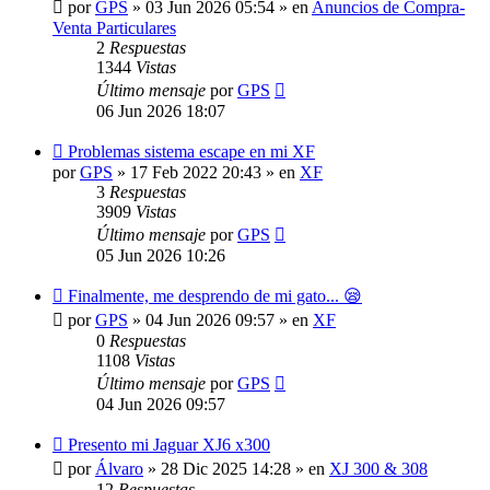
por
GPS
»
03 Jun 2026 05:54
» en
Anuncios de Compra-
Venta Particulares
2
Respuestas
1344
Vistas
Último mensaje
por
GPS
06 Jun 2026 18:07
Nuevo
Problemas sistema escape en mi XF
mensaje
por
GPS
»
17 Feb 2022 20:43
» en
XF
3
Respuestas
3909
Vistas
Último mensaje
por
GPS
05 Jun 2026 10:26
Nuevo
Finalmente, me desprendo de mi gato... 😪
mensaje
por
GPS
»
04 Jun 2026 09:57
» en
XF
0
Respuestas
1108
Vistas
Último mensaje
por
GPS
04 Jun 2026 09:57
Nuevo
Presento mi Jaguar XJ6 x300
mensaje
por
Álvaro
»
28 Dic 2025 14:28
» en
XJ 300 & 308
12
Respuestas