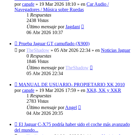
mensaje
por
capafe
»
19 Mar 2026 18:10
» en
Car Audio /
Navegadores / Música sobre Ruedas
1
Respuestas
2438
Vistas
Último mensaje
por
Jagdani
06 Abr 2026 10:37
Nuevo
Prueba Jaguar GT camuflado (X900)
mensaje
por
TheShadow
»
05 Abr 2026 22:34
» en
Noticias Jaguar
0
Respuestas
1846
Vistas
Último mensaje
por
TheShadow
05 Abr 2026 22:34
Nuevo
MANUAL DE USUARIO- PROPIETARIO XK 2010
mensaje
por
capafe
»
19 Mar 2026 17:59
» en
XK8, XK y XKR
1
Respuestas
2783
Vistas
Último mensaje
por
Angel
04 Abr 2026 20:35
Nuevo
El Jaguar C-X75 podría haber sido el coche más avanzado
mensaje
del mundo...