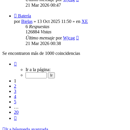
21 Mar 2026 00:47
Nuevo
Batería
mensaje
por
Bielas
»
13 Oct 2025 11:50
» en
XE
6
Respuestas
126884
Vistas
Último mensaje
por
Wjcag
21 Mar 2026 00:38
Se encontraron más de 1000 coincidencias
Página
1
Ir a la página:
de
20
1
2
3
4
5
…
20
Siguiente
Ir a búsqueda avanzada