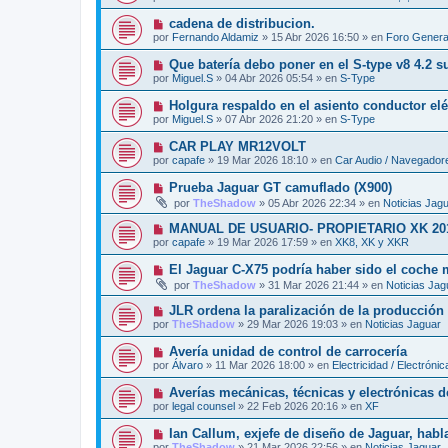
e
a
e
v
j
N
cadena de distribucion.
n
o
e
u
s
por
Fernando Aldamiz
»
15 Abr 2026 16:50
» en
Foro Genera
m
e
a
e
v
j
N
Que batería debo poner en el S-type v8 4.2 
n
o
e
u
s
por
Miguel.S
»
04 Abr 2026 05:54
» en
S-Type
m
e
a
e
v
j
N
Holgura respaldo en el asiento conductor elé
n
o
e
u
s
por
Miguel.S
»
07 Abr 2026 21:20
» en
S-Type
m
e
a
e
v
j
N
CAR PLAY MR12VOLT
n
o
e
u
s
por
capafe
»
19 Mar 2026 18:10
» en
Car Audio / Navegador
m
e
a
e
v
j
N
Prueba Jaguar GT camuflado (X900)
n
o
e
u
s
por
TheShadow
»
05 Abr 2026 22:34
» en
Noticias Jag
m
e
a
e
v
j
N
MANUAL DE USUARIO- PROPIETARIO XK 20
n
o
e
u
s
por
capafe
»
19 Mar 2026 17:59
» en
XK8, XK y XKR
m
e
a
e
v
j
N
El Jaguar C-X75 podría haber sido el coche
n
o
e
u
s
por
TheShadow
»
31 Mar 2026 21:44
» en
Noticias Jag
m
e
a
e
v
j
N
JLR ordena la paralización de la producción e
n
o
e
u
s
por
TheShadow
»
29 Mar 2026 19:03
» en
Noticias Jaguar
m
e
a
e
v
j
N
Avería unidad de control de carrocería
n
o
e
u
s
por
Álvaro
»
11 Mar 2026 18:00
» en
Electricidad / Electrónic
m
e
a
e
v
j
N
Averías mecánicas, técnicas y electrónicas d
n
o
e
u
s
por
legal counsel
»
22 Feb 2026 20:16
» en
XF
m
e
a
e
v
j
N
Ian Callum, exjefe de diseño de Jaguar, habla
n
o
e
u
s
por
TheShadow
»
21 Mar 2026 22:56
» en
Noticias Jaguar