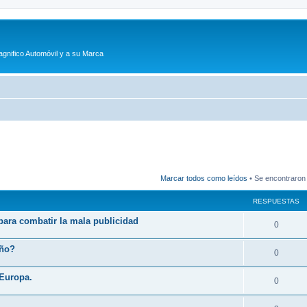
agnifico Automóvil y a su Marca
Marcar todos como leídos
• Se encontraron
RESPUESTAS
 para combatir la mala publicidad
R
0
e
eño?
R
0
s
e
 Europa.
p
R
0
s
u
e
p