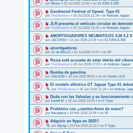
o
e
u
s
por
Álvaro
»
03 Jul 2026 12:05
» en
XJ X350 & 358
m
e
a
e
v
j
N
Goodwood Festival of Speed, Type 01
n
o
e
u
s
por
TheShadow
»
10 Jul 2026 12:24
» en
Noticias Jaguar
m
e
a
e
v
j
N
JLR presenta el vehículo circular de demost
n
o
e
u
s
por
TheShadow
»
07 Jul 2026 16:25
» en
Noticias Jaguar
m
e
a
e
v
j
N
AMORTIGUADORES NEUMATICOS XJ8 4.2 X
n
o
e
u
s
por
JACOR60
»
13 Jun 2026 23:39
» en
XJ X350 & 358
m
e
a
e
v
j
N
amortigadores
n
o
e
u
s
por
JC de BALLE
»
02 Jul 2026 14:07
» en
XF
m
e
a
e
v
j
N
Rusia está acusada de estar detrás del ciber
n
o
e
u
s
por
TheShadow
»
28 Jun 2026 17:33
» en
Noticias Jaguar
m
e
a
e
v
j
N
Bomba de gasolina
n
o
e
u
s
por
JAG4235
»
16 Jun 2026 06:52
» en
XJ Series I,II,III
m
e
a
e
v
j
N
El modelo eléctrico GT Jaguar Type 01 debut
n
o
e
u
s
por
TheShadow
»
25 Jun 2026 21:28
» en
Noticias Jag
m
e
a
e
v
j
N
Duda con las Valvulas y su funcionamiento c
n
o
e
u
s
por
Daniel M.
»
18 Jun 2026 19:25
» en
F-Type
m
e
a
e
v
j
N
Problema con ¿cambio-freno de mano?
n
o
e
u
s
por
Nacapaca
»
19 Mar 2026 12:58
» en
XF
m
e
a
e
v
j
N
Adquirir un ftype en 2025?
n
o
e
u
s
por
Wjcag
»
23 Feb 2025 22:22
» en
F-Type
m
e
a
e
v
j
N