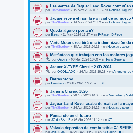
e
e
j
v
N
Las ventas de Jaguar Land Rover continúan r
n
e
o
u
s
por
TheShadow
»
15 May 2026 09:51
» en
Noticias Jaguar
m
e
a
e
v
j
N
Jaguar revela el nombre oficial de su nuevo
n
o
e
u
s
por
TheShadow
»
14 May 2026 20:52
» en
Noticias Jaguar
m
e
a
e
v
j
N
Queda alguien por ahí?
n
o
e
u
s
por
Ikeas
»
11 May 2026 17:27
» en
F-Pace / E-Pace
m
e
a
e
v
j
N
Vertu Motors recibirá una indemnización de 
n
o
e
u
s
por
TheShadow
»
30 Abr 2026 20:13
» en
Noticias Jaguar
m
e
a
e
v
j
N
Mecánicos que trabajen con los motores jag
n
o
e
u
s
por
Onofre
»
06 Mar 2026 16:00
» en
Foro General
m
e
a
e
v
j
N
Jaguar X-TYPE Classic 2.0D 2004
n
o
e
u
s
por
OCOLLADO
»
24 Abr 2026 19:28
» en
Anuncios de 
m
e
a
e
v
j
N
Barras techo
n
o
e
u
s
por
Faustino
»
26 Abr 2026 19:25
» en
XE
m
e
a
e
v
j
N
Jarama Classic 2026
n
o
e
u
s
por
TheShadow
»
29 Abr 2026 10:05
» en
Quedadas y Sali
m
e
a
e
v
j
N
Jaguar Land Rover acaba de realizar la mayor
n
o
e
u
s
por
TheShadow
»
24 Abr 2026 18:12
» en
Noticias Jaguar
m
e
a
e
v
j
N
Pensando en el futuro
n
o
e
u
s
por
JC de BALLE
»
08 Abr 2026 11:12
» en
XF
m
e
a
e
v
j
N
Valvula depositos de combustible XJ SERIE 
n
o
e
u
s
por
JAG4235
»
19 Abr 2026 14:53
» en
XJ Series I,II,III
m