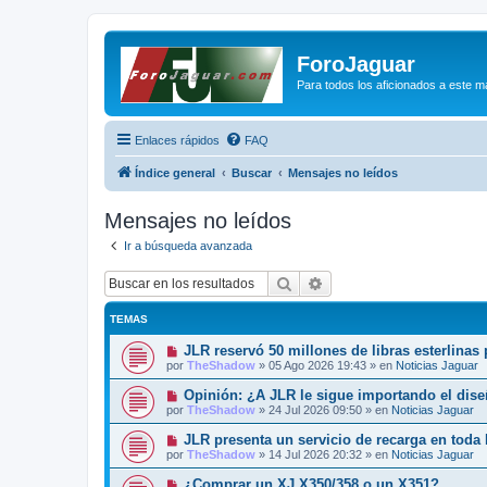
ForoJaguar
Para todos los aficionados a este m
Enlaces rápidos
FAQ
Índice general
Buscar
Mensajes no leídos
Mensajes no leídos
Ir a búsqueda avanzada
Buscar
Búsqueda avanzada
TEMAS
N
JLR reservó 50 millones de libras esterlinas
u
por
TheShadow
»
05 Ago 2026 19:43
» en
Noticias Jaguar
e
v
N
Opinión: ¿A JLR le sigue importando el dis
o
u
por
TheShadow
»
24 Jul 2026 09:50
» en
Noticias Jaguar
m
e
e
v
N
JLR presenta un servicio de recarga en toda
n
o
u
s
por
TheShadow
»
14 Jul 2026 20:32
» en
Noticias Jaguar
m
e
a
e
v
j
N
¿Comprar un XJ X350/358 o un X351?
n