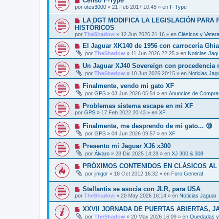
Censo F-Type
n
o
e
u
s
por
otes3000
»
21 Feb 2017 10:45
» en
F-Type
m
e
a
e
v
j
N
LA DGT MODIFICA LA LEGISLACIÓN PARA
n
o
e
u
s
HISTÓRICOS
m
e
a
por
e
TheShadow
»
12 Jun 2026 21:16
» en
Clásicos y Veter
v
j
n
o
e
N
El Jaguar XK140 de 1956 con carrocería Ghi
s
m
u
a
por
TheShadow
»
11 Jun 2026 22:25
» en
Noticias Jag
e
e
j
n
v
e
N
Un Jaguar XJ40 Sovereign con procedencia re
s
o
u
a
por
TheShadow
»
10 Jun 2026 20:15
» en
Noticias Jag
m
e
j
e
v
e
N
Finalmente, vendo mi gato XF
n
o
u
s
por
GPS
»
03 Jun 2026 05:54
» en
Anuncios de Compra-
m
e
a
e
v
j
N
Problemas sistema escape en mi XF
n
o
e
u
s
por
GPS
»
17 Feb 2022 20:43
» en
XF
m
e
a
e
v
j
N
Finalmente, me desprendo de mi gato... 😪
n
o
e
u
s
por
GPS
»
04 Jun 2026 09:57
» en
XF
m
e
a
e
v
j
N
Presento mi Jaguar XJ6 x300
n
o
e
u
s
por
Álvaro
»
28 Dic 2025 14:28
» en
XJ 300 & 308
m
e
a
e
v
j
N
PRÓXIMOS CONTENIDOS EN CLÁSICOS AL
n
o
e
u
s
por
jinigor
»
18 Oct 2012 16:32
» en
Foro General
m
e
a
e
v
j
n
N
Stellantis se asocia con JLR, para USA
o
e
s
u
m
por
TheShadow
»
20 May 2026 16:14
» en
Noticias Jaguar
a
e
e
j
v
n
N
XXVII JORNADA DE PUERTAS ABIERTAS, J
e
o
s
u
por
TheShadow
»
20 May 2026 16:09
» en
Quedadas y 
m
a