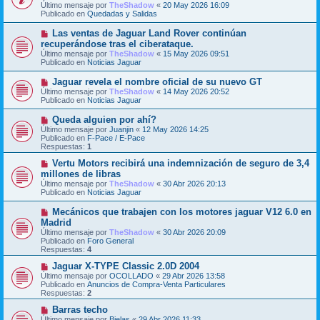
e
Último mensaje por
n
TheShadow
«
20 May 2026 16:09
v
Publicado en
s
Quedadas y Salidas
o
a
m
j
N
Las ventas de Jaguar Land Rover continúan
e
e
u
recuperándose tras el ciberataque.
n
e
s
Último mensaje por
TheShadow
«
15 May 2026 09:51
v
a
Publicado en
Noticias Jaguar
o
j
m
e
N
Jaguar revela el nombre oficial de su nuevo GT
e
u
Último mensaje por
n
TheShadow
«
14 May 2026 20:52
e
Publicado en
s
Noticias Jaguar
v
a
o
j
N
Queda alguien por ahí?
m
e
u
Último mensaje por
Juanjin
«
12 May 2026 14:25
e
e
Publicado en
F-Pace / E-Pace
n
v
Respuestas:
1
s
o
a
m
N
Vertu Motors recibirá una indemnización de seguro de 3,4
j
e
u
millones de libras
e
n
e
Último mensaje por
TheShadow
«
30 Abr 2026 20:13
s
v
Publicado en
Noticias Jaguar
a
o
j
m
N
Mecánicos que trabajen con los motores jaguar V12 6.0 en
e
e
u
Madrid
n
e
s
Último mensaje por
TheShadow
«
30 Abr 2026 20:09
v
a
Publicado en
Foro General
o
j
Respuestas:
4
m
e
e
N
Jaguar X-TYPE Classic 2.0D 2004
n
u
Último mensaje por
OCOLLADO
«
29 Abr 2026 13:58
s
e
Publicado en
Anuncios de Compra-Venta Particulares
a
v
Respuestas:
2
j
o
e
m
N
Barras techo
e
u
Último mensaje por
Bielas
«
29 Abr 2026 11:33