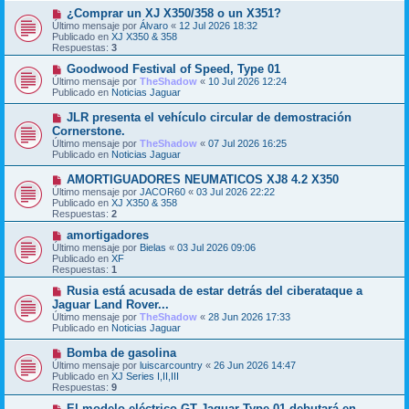
s
o
N
¿Comprar un XJ X350/358 o un X351?
a
m
u
j
Último mensaje por
Álvaro
«
12 Jul 2026 18:32
e
e
e
Publicado en
XJ X350 & 358
n
v
Respuestas:
3
s
o
a
m
N
Goodwood Festival of Speed, Type 01
j
e
u
Último mensaje por
TheShadow
«
10 Jul 2026 12:24
e
n
e
Publicado en
Noticias Jaguar
s
v
a
o
N
JLR presenta el vehículo circular de demostración
j
m
u
Cornerstone.
e
e
e
Último mensaje por
n
TheShadow
«
07 Jul 2026 16:25
v
Publicado en
s
Noticias Jaguar
o
a
m
j
N
AMORTIGUADORES NEUMATICOS XJ8 4.2 X350
e
e
u
Último mensaje por
n
JACOR60
«
03 Jul 2026 22:22
e
Publicado en
s
XJ X350 & 358
v
Respuestas:
a
2
o
j
m
N
amortigadores
e
e
u
Último mensaje por
Bielas
«
03 Jul 2026 09:06
n
e
Publicado en
XF
s
v
Respuestas:
1
a
o
j
m
N
Rusia está acusada de estar detrás del ciberataque a
e
e
u
Jaguar Land Rover...
n
e
Último mensaje por
TheShadow
«
28 Jun 2026 17:33
s
v
Publicado en
Noticias Jaguar
a
o
j
m
N
Bomba de gasolina
e
e
u
Último mensaje por
n
luiscarcountry
«
26 Jun 2026 14:47
e
Publicado en
s
XJ Series I,II,III
v
Respuestas:
a
9
o
j
m
N
El modelo eléctrico GT Jaguar Type 01 debutará en
e