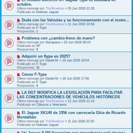
e
u
octubre.
n
e
Último mensaje por
TheShadow
«
25 Jun 2026 21:28
s
v
Publicado en
Noticias Jaguar
a
o
j
m
N
Duda con las Valvulas y su funcionamiento con el motor...
e
e
u
Último mensaje por
n
TheShadow
«
21 Jun 2026 10:58
e
Publicado en
s
F-Type
v
Respuestas:
a
1
o
j
m
N
Problema con ¿cambio-freno de mano?
e
e
u
Último mensaje por
Nacapaca
«
20 Jun 2026 08:23
n
e
Publicado en
XF
s
v
Respuestas:
3
a
o
j
m
N
Adquirir un ftype en 2025?
e
e
u
Último mensaje por
Daniel M.
«
18 Jun 2026 18:54
n
e
Publicado en
F-Type
s
v
Respuestas:
11
a
o
j
m
N
Censo F-Type
e
e
u
Último mensaje por
Daniel M.
«
18 Jun 2026 17:06
n
e
Publicado en
F-Type
s
v
Respuestas:
4
a
o
j
m
N
LA DGT MODIFICA LA LEGISLACIÓN PARA FACILITAR
e
e
u
LAS CONCENTRACIONES DE VEHÍCULOS HISTÓRICOS
n
e
Último mensaje por
TheShadow
«
12 Jun 2026 21:16
s
v
Publicado en
Clásicos y Veteranos
a
o
j
m
N
El Jaguar XK140 de 1956 con carrocería Ghia de Ricardo
e
e
u
Montalbán
n
e
s
Último mensaje por
TheShadow
«
11 Jun 2026 22:25
v
a
Publicado en
Noticias Jaguar
o
j
m
e
N
Un Jaguar XJ40 Sovereign con procedencia real alcanza