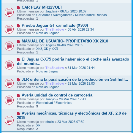
Respuestas:
1
a
o
j
m
N
CAR PLAY MR12VOLT
e
e
u
Último mensaje por
Jagdani
«
06 Abr 2026 10:37
n
e
Publicado en
Car Audio / Navegadores / Música sobre Ruedas
s
v
Respuestas:
1
a
o
j
m
N
Prueba Jaguar GT camuflado (X900)
e
e
u
Último mensaje por
TheShadow
«
05 Abr 2026 22:34
n
e
Publicado en
Noticias Jaguar
s
v
a
o
N
MANUAL DE USUARIO- PROPIETARIO XK 2010
j
m
u
Último mensaje por
Angel
«
04 Abr 2026 20:35
e
e
e
Publicado en
XK8, XK y XKR
n
v
Respuestas:
1
s
o
a
m
N
El Jaguar C-X75 podría haber sido el coche más avanzado
j
e
u
del mundo...
e
n
e
Último mensaje por
TheShadow
«
31 Mar 2026 21:44
s
v
Publicado en
Noticias Jaguar
a
o
j
m
N
JLR ordena la paralización de la producción en Solihull...
e
e
u
Último mensaje por
n
TheShadow
«
29 Mar 2026 19:03
e
Publicado en
s
Noticias Jaguar
v
a
o
j
N
Avería unidad de control de carrocería
m
e
u
Último mensaje por
Juanjin
«
29 Mar 2026 17:41
e
e
Publicado en
Electricidad / Electrónica
n
v
Respuestas:
9
s
o
a
m
N
Averías mecánicas, técnicas y electrónicas del XF. 2.0 de
j
e
u
2015
e
n
e
Último mensaje por
chulin
«
23 Mar 2026 07:59
s
v
Publicado en
XF
a
o
Respuestas:
2
j
m