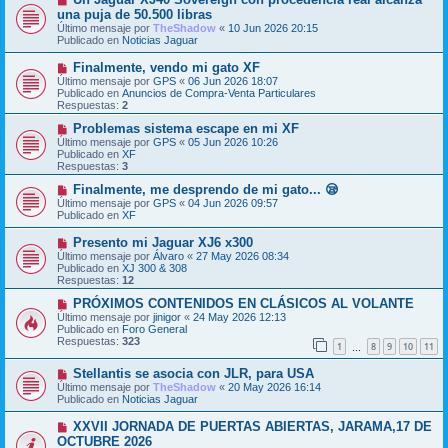
e
u
una puja de 50.500 libras
n
e
s
Último mensaje por
TheShadow
«
10 Jun 2026 20:15
v
a
Publicado en
Noticias Jaguar
o
j
m
e
N
Finalmente, vendo mi gato XF
e
u
Último mensaje por
n
GPS
«
06 Jun 2026 18:07
e
Publicado en
s
Anuncios de Compra-Venta Particulares
v
Respuestas:
a
2
o
j
m
N
Problemas sistema escape en mi XF
e
e
u
Último mensaje por
GPS
«
05 Jun 2026 10:26
n
e
Publicado en
XF
s
v
Respuestas:
3
a
o
j
m
N
Finalmente, me desprendo de mi gato... 😪
e
e
u
Último mensaje por
GPS
«
04 Jun 2026 09:57
n
e
Publicado en
XF
s
v
a
o
N
Presento mi Jaguar XJ6 x300
j
m
u
Último mensaje por
Álvaro
«
27 May 2026 08:34
e
e
e
Publicado en
XJ 300 & 308
n
v
Respuestas:
12
s
o
a
m
N
PRÓXIMOS CONTENIDOS EN CLÁSICOS AL VOLANTE
j
e
u
Último mensaje por
jinigor
«
24 May 2026 12:13
e
n
e
Publicado en
Foro General
s
v
Respuestas:
323
1
8
9
10
11
a
o
…
j
m
N
e
Stellantis se asocia con JLR, para USA
e
u
n
Último mensaje por
TheShadow
«
20 May 2026 16:14
e
s
Publicado en
Noticias Jaguar
v
a
o
j
N
XXVII JORNADA DE PUERTAS ABIERTAS, JARAMA,17 DE
m
e
u
OCTUBRE 2026
e