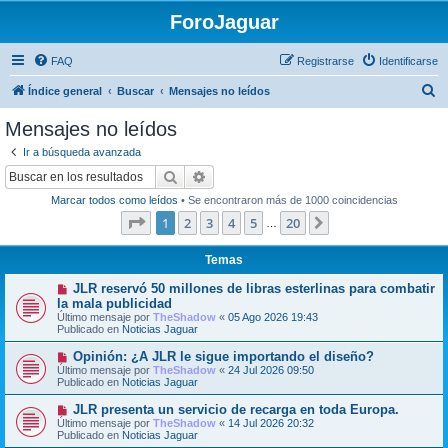
ForoJaguar
FAQ
Registrarse
Identificarse
B
Índice general
Buscar
Mensajes no leídos
u
Mensajes no leídos
s
Ir a búsqueda avanzada
c
Buscar
Búsqueda avanzada
a
Marcar todos como leídos
• Se encontraron más de 1000 coincidencias
r
Página
1
de
20
1
2
3
4
5
20
Siguiente
…
Temas
N
JLR reservó 50 millones de libras esterlinas para combatir
u
la mala publicidad
e
Último mensaje por
TheShadow
«
05 Ago 2026 19:43
v
Publicado en
Noticias Jaguar
o
m
N
Opinión: ¿A JLR le sigue importando el diseño?
e
u
Último mensaje por
n
TheShadow
«
24 Jul 2026 09:50
e
Publicado en
s
Noticias Jaguar
v
a
o
j
N
JLR presenta un servicio de recarga en toda Europa.
m
e
u
Último mensaje por
TheShadow
«
14 Jul 2026 20:32
e
e
Publicado en
Noticias Jaguar
n
v