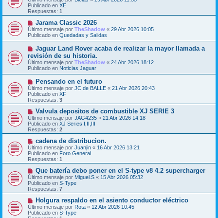
n
e
Publicado en
XE
s
v
Respuestas:
1
a
o
j
m
N
Jarama Classic 2026
e
e
u
Último mensaje por
TheShadow
«
29 Abr 2026 10:05
n
e
Publicado en
Quedadas y Salidas
s
v
a
o
N
Jaguar Land Rover acaba de realizar la mayor llamada a
j
m
u
revisión de su historia.
e
e
e
Último mensaje por
n
TheShadow
«
24 Abr 2026 18:12
v
Publicado en
s
Noticias Jaguar
o
a
m
j
N
Pensando en el futuro
e
e
u
Último mensaje por
n
JC de BALLE
«
21 Abr 2026 20:43
e
Publicado en
s
XF
v
Respuestas:
a
3
o
j
m
N
Valvula depositos de combustible XJ SERIE 3
e
e
u
Último mensaje por
JAG4235
«
21 Abr 2026 14:18
n
e
Publicado en
XJ Series I,II,III
s
v
Respuestas:
2
a
o
j
m
N
cadena de distribucion.
e
e
u
Último mensaje por
Juanjin
«
16 Abr 2026 13:21
n
e
Publicado en
Foro General
s
v
Respuestas:
1
a
o
j
m
N
Que batería debo poner en el S-type v8 4.2 supercharger
e
e
u
Último mensaje por
Miguel.S
«
15 Abr 2026 05:32
n
e
Publicado en
S-Type
s
v
Respuestas:
7
a
o
j
m
N
Holgura respaldo en el asiento conductor eléctrico
e
e
u
Último mensaje por
Rota
«
12 Abr 2026 10:45
n
e
Publicado en
S-Type
s
v