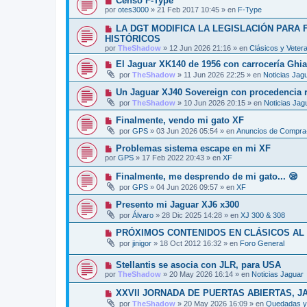
Censo F-Type
n
o
e
u
s
por
otes3000
»
21 Feb 2017 10:45
» en
F-Type
m
e
a
e
v
j
N
LA DGT MODIFICA LA LEGISLACIÓN PARA
n
o
e
u
s
HISTÓRICOS
m
e
a
por
e
TheShadow
»
12 Jun 2026 21:16
» en
Clásicos y Veter
v
j
n
o
e
N
El Jaguar XK140 de 1956 con carrocería Ghi
s
m
u
a
por
TheShadow
»
11 Jun 2026 22:25
» en
Noticias Jag
e
e
j
n
v
e
N
Un Jaguar XJ40 Sovereign con procedencia re
s
o
u
a
por
TheShadow
»
10 Jun 2026 20:15
» en
Noticias Jag
m
e
j
e
v
e
N
Finalmente, vendo mi gato XF
n
o
u
s
por
GPS
»
03 Jun 2026 05:54
» en
Anuncios de Compra-
m
e
a
e
v
j
N
Problemas sistema escape en mi XF
n
o
e
u
s
por
GPS
»
17 Feb 2022 20:43
» en
XF
m
e
a
e
v
j
N
Finalmente, me desprendo de mi gato... 😪
n
o
e
u
s
por
GPS
»
04 Jun 2026 09:57
» en
XF
m
e
a
e
v
j
N
Presento mi Jaguar XJ6 x300
n
o
e
u
s
por
Álvaro
»
28 Dic 2025 14:28
» en
XJ 300 & 308
m
e
a
e
v
j
N
PRÓXIMOS CONTENIDOS EN CLÁSICOS AL
n
o
e
u
s
por
jinigor
»
18 Oct 2012 16:32
» en
Foro General
m
e
a
e
v
j
n
N
Stellantis se asocia con JLR, para USA
o
e
s
u
m
por
TheShadow
»
20 May 2026 16:14
» en
Noticias Jaguar
a
e
e
j
v
n
N
XXVII JORNADA DE PUERTAS ABIERTAS, J
e
o
s
u
por
TheShadow
»
20 May 2026 16:09
» en
Quedadas y 
m
a