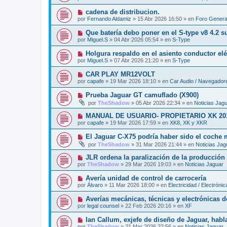
e
a
e
v
j
N
cadena de distribucion.
n
o
e
u
s
por
Fernando Aldamiz
»
15 Abr 2026 16:50
» en
Foro Genera
m
e
a
e
v
j
N
Que batería debo poner en el S-type v8 4.2 
n
o
e
u
s
por
Miguel.S
»
04 Abr 2026 05:54
» en
S-Type
m
e
a
e
v
j
N
Holgura respaldo en el asiento conductor elé
n
o
e
u
s
por
Miguel.S
»
07 Abr 2026 21:20
» en
S-Type
m
e
a
e
v
j
N
CAR PLAY MR12VOLT
n
o
e
u
s
por
capafe
»
19 Mar 2026 18:10
» en
Car Audio / Navegador
m
e
a
e
v
j
N
Prueba Jaguar GT camuflado (X900)
n
o
e
u
s
por
TheShadow
»
05 Abr 2026 22:34
» en
Noticias Jag
m
e
a
e
v
j
N
MANUAL DE USUARIO- PROPIETARIO XK 20
n
o
e
u
s
por
capafe
»
19 Mar 2026 17:59
» en
XK8, XK y XKR
m
e
a
e
v
j
N
El Jaguar C-X75 podría haber sido el coche
n
o
e
u
s
por
TheShadow
»
31 Mar 2026 21:44
» en
Noticias Jag
m
e
a
e
v
j
N
JLR ordena la paralización de la producción e
n
o
e
u
s
por
TheShadow
»
29 Mar 2026 19:03
» en
Noticias Jaguar
m
e
a
e
v
j
N
Avería unidad de control de carrocería
n
o
e
u
s
por
Álvaro
»
11 Mar 2026 18:00
» en
Electricidad / Electrónic
m
e
a
e
v
j
N
Averías mecánicas, técnicas y electrónicas d
n
o
e
u
s
por
legal counsel
»
22 Feb 2026 20:16
» en
XF
m
e
a
e
v
j
N
Ian Callum, exjefe de diseño de Jaguar, habla
n
o
e
u
s
por
TheShadow
»
21 Mar 2026 22:56
» en
Noticias Jaguar