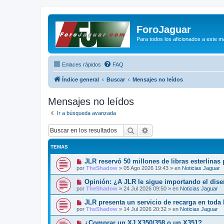
ForoJaguar
Para todos los aficionados a este m
Enlaces rápidos
FAQ
Índice general
Buscar
Mensajes no leídos
Mensajes no leídos
Ir a búsqueda avanzada
Buscar
Búsqueda avanzada
TEMAS
N
JLR reservó 50 millones de libras esterlinas
u
por
TheShadow
»
05 Ago 2026 19:43
» en
Noticias Jaguar
e
v
N
Opinión: ¿A JLR le sigue importando el dis
o
u
por
TheShadow
»
24 Jul 2026 09:50
» en
Noticias Jaguar
m
e
e
v
N
JLR presenta un servicio de recarga en toda
n
o
u
s
por
TheShadow
»
14 Jul 2026 20:32
» en
Noticias Jaguar
m
e
a
e
v
j
N
¿Comprar un XJ X350/358 o un X351?
n