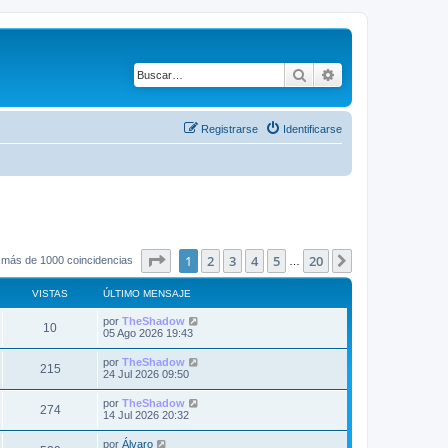
Buscar
Búsqueda avanza
Registrarse
Identificarse
Página
1
de
20
1
2
3
4
5
20
Siguiente
 más de 1000 coincidencias
…
VISTAS
ÚLTIMO MENSAJE
Ú
por
TheShadow
V
10
l
05 Ago 2026 19:43
t
i
i
Ú
por
TheShadow
V
215
m
l
24 Jul 2026 09:50
s
o
t
m
i
i
Ú
por
TheShadow
t
e
V
274
m
l
14 Jul 2026 20:32
n
s
o
t
s
a
m
i
i
a
Ú
por
Álvaro
t
e