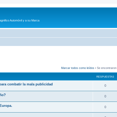
agnifico Automóvil y a su Marca
Marcar todos como leídos
• Se encontraron
RESPUESTAS
 para combatir la mala publicidad
R
0
e
eño?
R
0
s
e
 Europa.
p
R
0
s
u
e
p