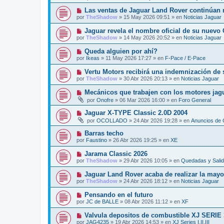
e
e
j
v
N
Las ventas de Jaguar Land Rover continúan r
n
e
o
u
s
por
TheShadow
»
15 May 2026 09:51
» en
Noticias Jaguar
m
e
a
e
v
j
N
Jaguar revela el nombre oficial de su nuevo
n
o
e
u
s
por
TheShadow
»
14 May 2026 20:52
» en
Noticias Jaguar
m
e
a
e
v
j
N
Queda alguien por ahí?
n
o
e
u
s
por
Ikeas
»
11 May 2026 17:27
» en
F-Pace / E-Pace
m
e
a
e
v
j
N
Vertu Motors recibirá una indemnización de 
n
o
e
u
s
por
TheShadow
»
30 Abr 2026 20:13
» en
Noticias Jaguar
m
e
a
e
v
j
N
Mecánicos que trabajen con los motores jag
n
o
e
u
s
por
Onofre
»
06 Mar 2026 16:00
» en
Foro General
m
e
a
e
v
j
N
Jaguar X-TYPE Classic 2.0D 2004
n
o
e
u
s
por
OCOLLADO
»
24 Abr 2026 19:28
» en
Anuncios de 
m
e
a
e
v
j
N
Barras techo
n
o
e
u
s
por
Faustino
»
26 Abr 2026 19:25
» en
XE
m
e
a
e
v
j
N
Jarama Classic 2026
n
o
e
u
s
por
TheShadow
»
29 Abr 2026 10:05
» en
Quedadas y Sali
m
e
a
e
v
j
N
Jaguar Land Rover acaba de realizar la mayor
n
o
e
u
s
por
TheShadow
»
24 Abr 2026 18:12
» en
Noticias Jaguar
m
e
a
e
v
j
N
Pensando en el futuro
n
o
e
u
s
por
JC de BALLE
»
08 Abr 2026 11:12
» en
XF
m
e
a
e
v
j
N
Valvula depositos de combustible XJ SERIE 
n
o
e
u
s
por
JAG4235
»
19 Abr 2026 14:53
» en
XJ Series I,II,III
m