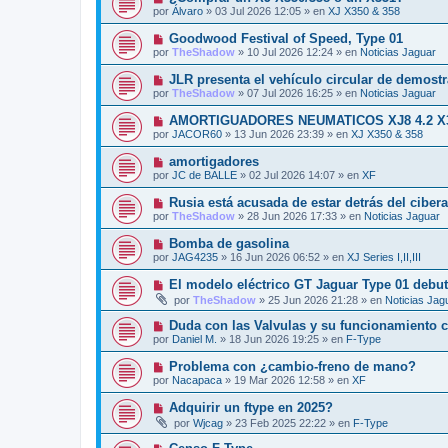
o
e
u
s
por
Álvaro
»
03 Jul 2026 12:05
» en
XJ X350 & 358
m
e
a
e
v
j
N
Goodwood Festival of Speed, Type 01
n
o
e
u
s
por
TheShadow
»
10 Jul 2026 12:24
» en
Noticias Jaguar
m
e
a
e
v
j
N
JLR presenta el vehículo circular de demost
n
o
e
u
s
por
TheShadow
»
07 Jul 2026 16:25
» en
Noticias Jaguar
m
e
a
e
v
j
N
AMORTIGUADORES NEUMATICOS XJ8 4.2 X
n
o
e
u
s
por
JACOR60
»
13 Jun 2026 23:39
» en
XJ X350 & 358
m
e
a
e
v
j
N
amortigadores
n
o
e
u
s
por
JC de BALLE
»
02 Jul 2026 14:07
» en
XF
m
e
a
e
v
j
N
Rusia está acusada de estar detrás del ciber
n
o
e
u
s
por
TheShadow
»
28 Jun 2026 17:33
» en
Noticias Jaguar
m
e
a
e
v
j
N
Bomba de gasolina
n
o
e
u
s
por
JAG4235
»
16 Jun 2026 06:52
» en
XJ Series I,II,III
m
e
a
e
v
j
N
El modelo eléctrico GT Jaguar Type 01 debut
n
o
e
u
s
por
TheShadow
»
25 Jun 2026 21:28
» en
Noticias Jag
m
e
a
e
v
j
N
Duda con las Valvulas y su funcionamiento c
n
o
e
u
s
por
Daniel M.
»
18 Jun 2026 19:25
» en
F-Type
m
e
a
e
v
j
N
Problema con ¿cambio-freno de mano?
n
o
e
u
s
por
Nacapaca
»
19 Mar 2026 12:58
» en
XF
m
e
a
e
v
j
N
Adquirir un ftype en 2025?
n
o
e
u
s
por
Wjcag
»
23 Feb 2025 22:22
» en
F-Type
m
e
a
e
v
j
N