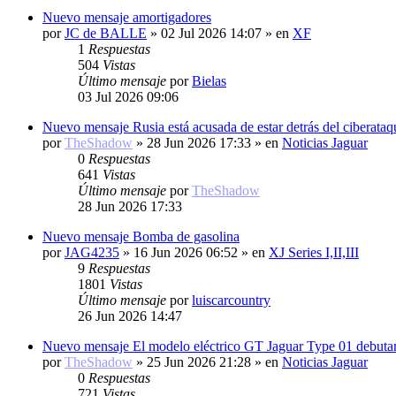
Nuevo mensaje
amortigadores
por
JC de BALLE
»
02 Jul 2026 14:07
» en
XF
1
Respuestas
504
Vistas
Último mensaje
por
Bielas
03 Jul 2026 09:06
Nuevo mensaje
Rusia está acusada de estar detrás del ciberata
por
TheShadow
»
28 Jun 2026 17:33
» en
Noticias Jaguar
0
Respuestas
641
Vistas
Último mensaje
por
TheShadow
28 Jun 2026 17:33
Nuevo mensaje
Bomba de gasolina
por
JAG4235
»
16 Jun 2026 06:52
» en
XJ Series I,II,III
9
Respuestas
1801
Vistas
Último mensaje
por
luiscarcountry
26 Jun 2026 14:47
Nuevo mensaje
El modelo eléctrico GT Jaguar Type 01 debutar
por
TheShadow
»
25 Jun 2026 21:28
» en
Noticias Jaguar
0
Respuestas
721
Vistas