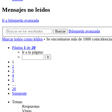
Mensajes no leídos
Ir a búsqueda avanzada
Búsqueda avanzada
Buscar
Marcar todos como leídos
• Se encontraron más de 1000 coincidencia
Página
1
de
20
Ir a la página:
1
2
3
4
5
…
20
Siguiente
Temas
Respuestas
Vistas