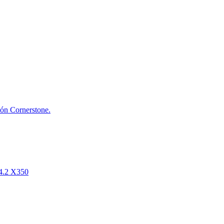
ión Cornerstone.
.2 X350