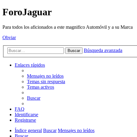
ForoJaguar
Para todos los aficionados a este magnifico Automóvil y a su Marca
Obviar
Búsqueda avanzada
Buscar
Enlaces rápidos
Mensajes no leídos
Temas sin respuesta
Temas activos
Buscar
FAQ
Identificarse
Registrarse
Índice general
Buscar
Mensajes no leídos
Buscar