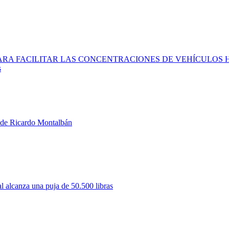
PARA FACILITAR LAS CONCENTRACIONES DE VEHÍCULOS 
s
 de Ricardo Montalbán
 alcanza una puja de 50.500 libras