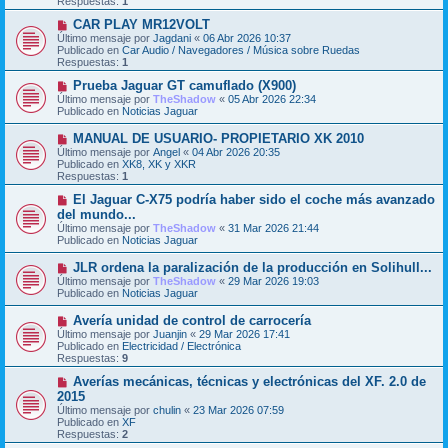
Respuestas:
1
a
o
j
m
N
CAR PLAY MR12VOLT
e
e
u
Último mensaje por
Jagdani
«
06 Abr 2026 10:37
n
e
Publicado en
Car Audio / Navegadores / Música sobre Ruedas
s
v
Respuestas:
1
a
o
j
m
N
Prueba Jaguar GT camuflado (X900)
e
e
u
Último mensaje por
TheShadow
«
05 Abr 2026 22:34
n
e
Publicado en
Noticias Jaguar
s
v
a
o
N
MANUAL DE USUARIO- PROPIETARIO XK 2010
j
m
u
Último mensaje por
Angel
«
04 Abr 2026 20:35
e
e
e
Publicado en
XK8, XK y XKR
n
v
Respuestas:
1
s
o
a
m
N
El Jaguar C-X75 podría haber sido el coche más avanzado
j
e
u
del mundo...
e
n
e
Último mensaje por
TheShadow
«
31 Mar 2026 21:44
s
v
Publicado en
Noticias Jaguar
a
o
j
m
N
JLR ordena la paralización de la producción en Solihull...
e
e
u
Último mensaje por
n
TheShadow
«
29 Mar 2026 19:03
e
Publicado en
s
Noticias Jaguar
v
a
o
j
N
Avería unidad de control de carrocería
m
e
u
Último mensaje por
Juanjin
«
29 Mar 2026 17:41
e
e
Publicado en
Electricidad / Electrónica
n
v
Respuestas:
9
s
o
a
m
N
Averías mecánicas, técnicas y electrónicas del XF. 2.0 de
j
e
u
2015
e
n
e
Último mensaje por
chulin
«
23 Mar 2026 07:59
s
v
Publicado en
XF
a
o
Respuestas:
2
j
m