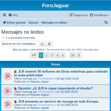
ForoJaguar
FAQ
Registrarse
Identificarse
B
Índice general
Buscar
Mensajes no leídos
u
Mensajes no leídos
s
Ir a búsqueda avanzada
c
Buscar
Búsqueda avanzada
a
Marcar todos como leídos
• Se encontraron más de 1000 coincidencias
r
Página
1
de
20
1
2
3
4
5
20
Siguiente
…
Temas
N
JLR reservó 50 millones de libras esterlinas para combatir
u
la mala publicidad
e
Último mensaje por
TheShadow
«
05 Ago 2026 19:43
v
Publicado en
Noticias Jaguar
o
m
N
Opinión: ¿A JLR le sigue importando el diseño?
e
u
Último mensaje por
n
TheShadow
«
24 Jul 2026 09:50
e
Publicado en
s
Noticias Jaguar
v
a
o
j
N
JLR presenta un servicio de recarga en toda Europa.
m
e
u
Último mensaje por
TheShadow
«
14 Jul 2026 20:32
e
e
Publicado en
Noticias Jaguar
n
v