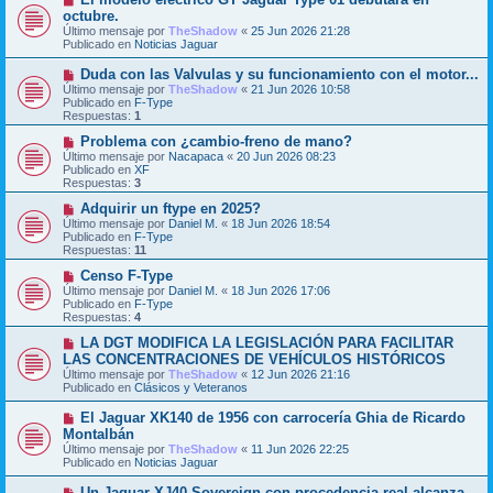
e
u
octubre.
n
e
Último mensaje por
TheShadow
«
25 Jun 2026 21:28
s
v
Publicado en
Noticias Jaguar
a
o
j
m
N
Duda con las Valvulas y su funcionamiento con el motor...
e
e
u
Último mensaje por
n
TheShadow
«
21 Jun 2026 10:58
e
Publicado en
s
F-Type
v
Respuestas:
a
1
o
j
m
N
Problema con ¿cambio-freno de mano?
e
e
u
Último mensaje por
Nacapaca
«
20 Jun 2026 08:23
n
e
Publicado en
XF
s
v
Respuestas:
3
a
o
j
m
N
Adquirir un ftype en 2025?
e
e
u
Último mensaje por
Daniel M.
«
18 Jun 2026 18:54
n
e
Publicado en
F-Type
s
v
Respuestas:
11
a
o
j
m
N
Censo F-Type
e
e
u
Último mensaje por
Daniel M.
«
18 Jun 2026 17:06
n
e
Publicado en
F-Type
s
v
Respuestas:
4
a
o
j
m
N
LA DGT MODIFICA LA LEGISLACIÓN PARA FACILITAR
e
e
u
LAS CONCENTRACIONES DE VEHÍCULOS HISTÓRICOS
n
e
Último mensaje por
TheShadow
«
12 Jun 2026 21:16
s
v
Publicado en
Clásicos y Veteranos
a
o
j
m
N
El Jaguar XK140 de 1956 con carrocería Ghia de Ricardo
e
e
u
Montalbán
n
e
s
Último mensaje por
TheShadow
«
11 Jun 2026 22:25
v
a
Publicado en
Noticias Jaguar
o
j
m
e
N
Un Jaguar XJ40 Sovereign con procedencia real alcanza