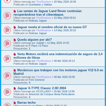
e
Último mensaje por
n
TheShadow
«
20 May 2026 16:09
v
Publicado en
s
Quedadas y Salidas
o
a
m
j
N
Las ventas de Jaguar Land Rover continúan
e
e
u
recuperándose tras el ciberataque.
n
e
s
Último mensaje por
TheShadow
«
15 May 2026 09:51
v
a
Publicado en
Noticias Jaguar
o
j
m
e
N
Jaguar revela el nombre oficial de su nuevo GT
e
u
Último mensaje por
n
TheShadow
«
14 May 2026 20:52
e
Publicado en
s
Noticias Jaguar
v
a
o
j
N
Queda alguien por ahí?
m
e
u
Último mensaje por
Juanjin
«
12 May 2026 14:25
e
e
Publicado en
F-Pace / E-Pace
n
v
Respuestas:
1
s
o
a
m
N
Vertu Motors recibirá una indemnización de seguro de 3,4
j
e
u
millones de libras
e
n
e
Último mensaje por
TheShadow
«
30 Abr 2026 20:13
s
v
Publicado en
Noticias Jaguar
a
o
j
m
N
Mecánicos que trabajen con los motores jaguar V12 6.0 en
e
e
u
Madrid
n
e
s
Último mensaje por
TheShadow
«
30 Abr 2026 20:09
v
a
Publicado en
Foro General
o
j
Respuestas:
4
m
e
e
N
Jaguar X-TYPE Classic 2.0D 2004
n
u
Último mensaje por
OCOLLADO
«
29 Abr 2026 13:58
s
e
Publicado en
Anuncios de Compra-Venta Particulares
a
v
Respuestas:
2
j
o
e
m
N
Barras techo
e
u
Último mensaje por
Bielas
«
29 Abr 2026 11:33