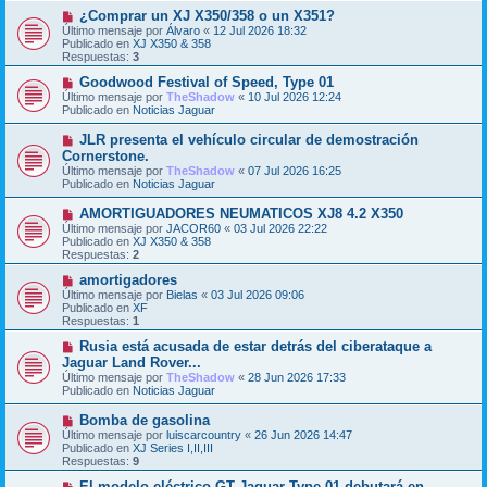
s
o
N
¿Comprar un XJ X350/358 o un X351?
a
m
u
j
Último mensaje por
Álvaro
«
12 Jul 2026 18:32
e
e
e
Publicado en
XJ X350 & 358
n
v
Respuestas:
3
s
o
a
m
N
Goodwood Festival of Speed, Type 01
j
e
u
Último mensaje por
TheShadow
«
10 Jul 2026 12:24
e
n
e
Publicado en
Noticias Jaguar
s
v
a
o
N
JLR presenta el vehículo circular de demostración
j
m
u
Cornerstone.
e
e
e
Último mensaje por
n
TheShadow
«
07 Jul 2026 16:25
v
Publicado en
s
Noticias Jaguar
o
a
m
j
N
AMORTIGUADORES NEUMATICOS XJ8 4.2 X350
e
e
u
Último mensaje por
n
JACOR60
«
03 Jul 2026 22:22
e
Publicado en
s
XJ X350 & 358
v
Respuestas:
a
2
o
j
m
N
amortigadores
e
e
u
Último mensaje por
Bielas
«
03 Jul 2026 09:06
n
e
Publicado en
XF
s
v
Respuestas:
1
a
o
j
m
N
Rusia está acusada de estar detrás del ciberataque a
e
e
u
Jaguar Land Rover...
n
e
Último mensaje por
TheShadow
«
28 Jun 2026 17:33
s
v
Publicado en
Noticias Jaguar
a
o
j
m
N
Bomba de gasolina
e
e
u
Último mensaje por
n
luiscarcountry
«
26 Jun 2026 14:47
e
Publicado en
s
XJ Series I,II,III
v
Respuestas:
a
9
o
j
m
N
El modelo eléctrico GT Jaguar Type 01 debutará en
e