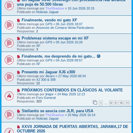
e
u
una puja de 50.500 libras
n
e
s
Último mensaje por
TheShadow
«
10 Jun 2026 20:15
v
a
Publicado en
Noticias Jaguar
o
j
m
e
N
Finalmente, vendo mi gato XF
e
u
Último mensaje por
n
GPS
«
06 Jun 2026 18:07
e
Publicado en
s
Anuncios de Compra-Venta Particulares
v
Respuestas:
a
2
o
j
m
N
Problemas sistema escape en mi XF
e
e
u
Último mensaje por
GPS
«
05 Jun 2026 10:26
n
e
Publicado en
XF
s
v
Respuestas:
3
a
o
j
m
N
Finalmente, me desprendo de mi gato... 😪
e
e
u
Último mensaje por
GPS
«
04 Jun 2026 09:57
n
e
Publicado en
XF
s
v
a
o
N
Presento mi Jaguar XJ6 x300
j
m
u
Último mensaje por
Álvaro
«
27 May 2026 08:34
e
e
e
Publicado en
XJ 300 & 308
n
v
Respuestas:
12
s
o
a
m
N
PRÓXIMOS CONTENIDOS EN CLÁSICOS AL VOLANTE
j
e
u
Último mensaje por
jinigor
«
24 May 2026 12:13
e
n
e
Publicado en
Foro General
s
v
Respuestas:
323
1
8
9
10
11
a
o
…
j
m
N
e
Stellantis se asocia con JLR, para USA
e
u
n
Último mensaje por
TheShadow
«
20 May 2026 16:14
e
s
Publicado en
Noticias Jaguar
v
a
o
j
N
XXVII JORNADA DE PUERTAS ABIERTAS, JARAMA,17 DE
m
e
u
OCTUBRE 2026
e