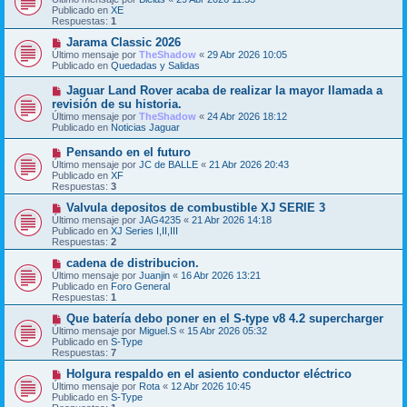
n
e
Publicado en
XE
s
v
Respuestas:
1
a
o
j
m
N
Jarama Classic 2026
e
e
u
Último mensaje por
TheShadow
«
29 Abr 2026 10:05
n
e
Publicado en
Quedadas y Salidas
s
v
a
o
N
Jaguar Land Rover acaba de realizar la mayor llamada a
j
m
u
revisión de su historia.
e
e
e
Último mensaje por
n
TheShadow
«
24 Abr 2026 18:12
v
Publicado en
s
Noticias Jaguar
o
a
m
j
N
Pensando en el futuro
e
e
u
Último mensaje por
n
JC de BALLE
«
21 Abr 2026 20:43
e
Publicado en
s
XF
v
Respuestas:
a
3
o
j
m
N
Valvula depositos de combustible XJ SERIE 3
e
e
u
Último mensaje por
JAG4235
«
21 Abr 2026 14:18
n
e
Publicado en
XJ Series I,II,III
s
v
Respuestas:
2
a
o
j
m
N
cadena de distribucion.
e
e
u
Último mensaje por
Juanjin
«
16 Abr 2026 13:21
n
e
Publicado en
Foro General
s
v
Respuestas:
1
a
o
j
m
N
Que batería debo poner en el S-type v8 4.2 supercharger
e
e
u
Último mensaje por
Miguel.S
«
15 Abr 2026 05:32
n
e
Publicado en
S-Type
s
v
Respuestas:
7
a
o
j
m
N
Holgura respaldo en el asiento conductor eléctrico
e
e
u
Último mensaje por
Rota
«
12 Abr 2026 10:45
n
e
Publicado en
S-Type
s
v