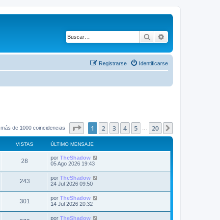
Buscar
Búsqueda avanza
Registrarse
Identificarse
Página
1
de
20
1
2
3
4
5
20
Siguiente
 más de 1000 coincidencias
…
VISTAS
ÚLTIMO MENSAJE
Ú
por
TheShadow
V
28
l
05 Ago 2026 19:43
t
i
i
Ú
por
TheShadow
V
243
m
l
24 Jul 2026 09:50
s
o
t
m
i
i
Ú
por
TheShadow
t
e
V
301
m
l
14 Jul 2026 20:32
n
s
o
t
s
a
m
i
i
a
Ú
por
TheShadow
t
e