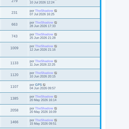
V
279
m
j
l
s
10 Jul 2026 12:24
n
s
o
e
t
s
a
m
i
i
a
Ú
por
TheShadow
t
e
V
231
m
j
l
s
07 Jul 2026 16:25
n
s
o
e
t
s
a
m
i
i
a
Ú
por
TheShadow
t
e
V
663
m
j
l
s
28 Jun 2026 17:33
n
s
o
e
t
s
a
m
i
i
a
Ú
por
TheShadow
t
e
V
743
m
j
l
s
25 Jun 2026 21:28
n
s
o
e
t
s
a
m
i
i
a
Ú
por
TheShadow
t
e
V
1009
m
j
l
s
12 Jun 2026 21:16
n
s
o
e
t
s
a
m
i
i
a
t
e
m
j
Ú
por
TheShadow
s
n
s
V
1133
o
e
l
11 Jun 2026 22:25
s
a
m
t
a
t
i
e
i
j
Ú
por
TheShadow
s
n
V
1120
m
e
l
10 Jun 2026 20:15
s
a
s
o
t
a
m
i
i
j
Ú
por
GPS
s
t
e
V
1107
m
e
l
04 Jun 2026 09:57
n
s
o
t
s
a
m
i
i
a
Ú
por
TheShadow
t
e
V
1385
m
j
l
s
20 May 2026 16:14
n
s
o
e
t
s
a
m
i
i
a
Ú
por
TheShadow
t
e
V
2058
m
j
l
s
20 May 2026 16:09
n
s
o
e
t
s
a
m
i
i
a
Ú
por
TheShadow
t
e
V
1466
m
j
l
s
15 May 2026 09:51
n
s
o
e
t
s
a
m