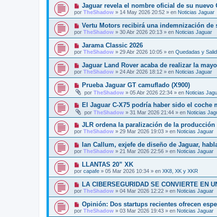
v
j
N
Jaguar revela el nombre oficial de su nuevo
n
o
e
u
s
por
TheShadow
»
14 May 2026 20:52
» en
Noticias Jaguar
m
e
a
e
v
j
N
Vertu Motors recibirá una indemnización de 
n
o
e
u
s
por
TheShadow
»
30 Abr 2026 20:13
» en
Noticias Jaguar
m
e
a
e
v
j
N
Jarama Classic 2026
n
o
e
u
s
por
TheShadow
»
29 Abr 2026 10:05
» en
Quedadas y Sali
m
e
a
e
v
j
N
Jaguar Land Rover acaba de realizar la mayor
n
o
e
u
s
por
TheShadow
»
24 Abr 2026 18:12
» en
Noticias Jaguar
m
e
a
e
v
j
N
Prueba Jaguar GT camuflado (X900)
n
o
e
u
s
por
TheShadow
»
05 Abr 2026 22:34
» en
Noticias Jag
m
e
a
e
v
j
N
El Jaguar C-X75 podría haber sido el coche
n
o
e
u
s
por
TheShadow
»
31 Mar 2026 21:44
» en
Noticias Jag
m
e
a
e
v
j
N
JLR ordena la paralización de la producción e
n
o
e
u
s
por
TheShadow
»
29 Mar 2026 19:03
» en
Noticias Jaguar
m
e
a
e
v
j
N
Ian Callum, exjefe de diseño de Jaguar, habla
n
o
e
u
s
por
TheShadow
»
21 Mar 2026 22:56
» en
Noticias Jaguar
m
e
a
e
v
j
N
LLANTAS 20” XK
n
o
e
u
s
por
capafe
»
05 Mar 2026 10:34
» en
XK8, XK y XKR
m
e
a
e
v
j
N
LA CIBERSEGURIDAD SE CONVIERTE EN U
n
o
e
u
s
por
TheShadow
»
04 Mar 2026 12:22
» en
Noticias Jaguar
m
e
a
e
v
j
N
Opinión: Dos startups recientes ofrecen esp
n
o
e
u
s
por
TheShadow
»
03 Mar 2026 19:43
» en
Noticias Jaguar
m
e
a