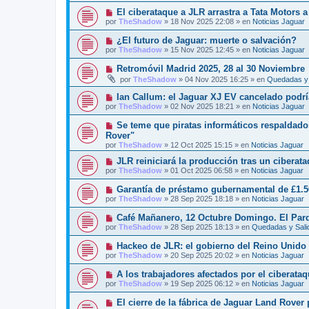
a
e
v
j
N
El ciberataque a JLR arrastra a Tata Motors a
n
o
e
u
s
por
TheShadow
»
18 Nov 2025 22:08
» en
Noticias Jaguar
m
e
a
e
v
j
N
¿El futuro de Jaguar: muerte o salvación?
n
o
e
u
s
por
TheShadow
»
15 Nov 2025 12:45
» en
Noticias Jaguar
m
e
a
e
v
j
N
Retromóvil Madrid 2025, 28 al 30 Noviembre
n
o
e
u
s
por
TheShadow
»
04 Nov 2025 16:25
» en
Quedadas y 
m
e
a
e
v
j
N
Ian Callum: el Jaguar XJ EV cancelado podría
n
o
e
u
s
por
TheShadow
»
02 Nov 2025 18:21
» en
Noticias Jaguar
m
e
a
e
v
j
N
Se teme que piratas informáticos respaldado
n
o
e
u
s
Rover"
m
e
a
por
e
TheShadow
»
12 Oct 2025 15:15
» en
Noticias Jaguar
v
j
n
o
e
N
JLR reiniciará la producción tras un ciberat
s
m
u
a
por
TheShadow
»
01 Oct 2025 06:58
» en
Noticias Jaguar
e
e
j
n
v
e
N
Garantía de préstamo gubernamental de £1.5
s
o
u
a
por
TheShadow
»
28 Sep 2025 18:18
» en
Noticias Jaguar
m
e
j
e
v
e
N
Café Mañanero, 12 Octubre Domingo. El Par
n
o
u
s
por
TheShadow
»
28 Sep 2025 18:13
» en
Quedadas y Sali
m
e
a
e
v
j
N
Hackeo de JLR: el gobierno del Reino Unido i
n
o
e
u
s
por
TheShadow
»
20 Sep 2025 20:02
» en
Noticias Jaguar
m
e
a
e
v
j
N
A los trabajadores afectados por el ciberataq
n
o
e
u
s
por
TheShadow
»
19 Sep 2025 06:12
» en
Noticias Jaguar
m
e
a
e
v
j
N
El cierre de la fábrica de Jaguar Land Rover
n
o
e