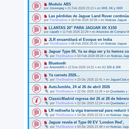
e
v
j
N
Modulo ABS
n
o
e
u
s
por
Joseeujag
»
21 Feb 2026 23:13
» en
XK8, XK y XKR
m
e
a
e
v
j
N
Las pérdidas de Jaguar Land Rover continúan
n
o
e
u
s
por
TheShadow
»
16 Feb 2026 20:05
» en
Noticias Jaguar
m
e
a
e
v
j
N
LLANTAS 20” PARA JAGUAR XK X150
n
o
e
u
s
por
capafe
»
11 Feb 2026 22:29
» en
Anuncios de Compra-Ve
m
e
a
e
v
j
N
JLR ensamblará el Evoque en India
n
o
e
u
s
por
TheShadow
»
06 Feb 2026 20:20
» en
Noticias Jaguar
m
e
a
e
v
j
N
Jaguar Type 00, Ya se deja ver y lo hemos c
n
o
e
u
s
por
TheShadow
»
03 Feb 2026 09:28
» en
Noticias Jag
m
e
a
e
v
j
N
Bluetooth
n
o
e
u
s
por
AntonioMS
»
12 Ene 2026 14:21
» en
XJ 300 & 308
m
e
a
e
v
j
N
Ya carnets 2026...
n
o
e
u
s
por
TheShadow
»
23 Dic 2025 22:41
» en
JaguarClub.
m
e
a
e
v
j
N
AutoJumble, 24 al 26 de abril 2026
n
o
e
u
s
por
TheShadow
»
22 Dic 2025 12:26
» en
Quedadas y 
m
e
a
e
v
j
N
ClassicMadrid regresa del 26 al 28 de febrer
n
o
e
u
s
por
TheShadow
»
22 Dic 2025 12:24
» en
Quedadas y 
m
e
a
e
v
j
N
LR rediseña la viga transversal para reducir
n
o
e
u
s
por
TheShadow
»
14 Dic 2025 22:15
» en
Noticias Jag
m
e
a
e
v
j
N
Jaguar revela el Type 00 EV 'London Red',
n
o
e
u
s
por
TheShadow
»
03 Dic 2025 21:48
» en
Noticias Jag
m
e