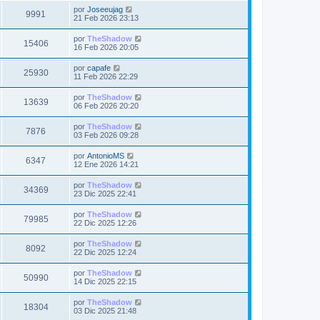
a
m
i
i
a
Ú
por
Joseeujag
t
e
V
9991
m
j
l
s
21 Feb 2026 23:13
n
s
o
e
t
s
a
m
i
i
a
Ú
por
TheShadow
t
e
V
15406
m
j
l
s
16 Feb 2026 20:05
n
s
o
e
t
s
a
m
i
i
a
Ú
por
capafe
t
e
V
25930
m
j
l
s
11 Feb 2026 22:29
n
s
o
e
t
s
a
m
i
i
a
Ú
por
TheShadow
t
e
V
13639
m
j
l
s
06 Feb 2026 20:20
n
s
o
e
t
s
a
m
i
i
a
Ú
por
TheShadow
t
e
V
7876
m
j
l
s
03 Feb 2026 09:28
n
s
o
e
t
s
a
m
i
i
a
Ú
por
AntonioMS
t
e
V
6347
m
j
l
s
12 Ene 2026 14:21
n
s
o
e
t
s
a
m
i
i
a
Ú
por
TheShadow
t
e
V
34369
m
j
l
s
23 Dic 2025 22:41
n
s
o
e
t
s
a
m
i
i
a
Ú
por
TheShadow
t
e
V
79985
m
j
l
s
22 Dic 2025 12:26
n
s
o
e
t
s
a
m
i
i
a
Ú
por
TheShadow
t
e
V
8092
m
j
l
s
22 Dic 2025 12:24
n
s
o
e
t
s
a
m
i
i
a
Ú
por
TheShadow
t
e
V
50990
m
j
l
s
14 Dic 2025 22:15
n
s
o
e
t
s
a
m
i
i
a
Ú
por
TheShadow
t
e
V
18304
m
j
l
s
03 Dic 2025 21:48
n
s
o
e
t