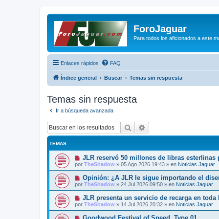
ForoJaguar
Para todos los aficionados a este m
Enlaces rápidos
FAQ
Índice general
Buscar
Temas sin respuesta
Temas sin respuesta
Ir a búsqueda avanzada
Buscar
Búsqueda avanzada
TEMAS
N
JLR reservó 50 millones de libras esterlinas
u
por
TheShadow
»
05 Ago 2026 19:43
» en
Noticias Jaguar
e
v
N
Opinión: ¿A JLR le sigue importando el dis
o
u
por
TheShadow
»
24 Jul 2026 09:50
» en
Noticias Jaguar
m
e
e
v
N
JLR presenta un servicio de recarga en toda
n
o
u
s
por
TheShadow
»
14 Jul 2026 20:32
» en
Noticias Jaguar
m
e
a
e
v
j
N
Goodwood Festival of Speed, Type 01
n