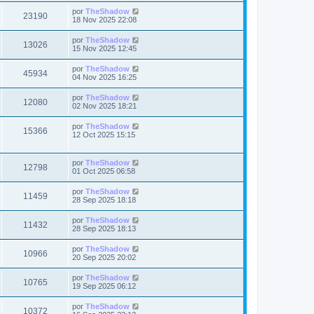
s
a
m
i
i
a
Ú
por
TheShadow
t
e
V
23190
m
j
l
s
18 Nov 2025 22:08
n
s
o
e
t
s
a
m
i
i
a
Ú
por
TheShadow
t
e
V
13026
m
j
l
s
15 Nov 2025 12:45
n
s
o
e
t
s
a
m
i
i
a
Ú
por
TheShadow
t
e
V
45934
m
j
l
s
04 Nov 2025 16:25
n
s
o
e
t
s
a
m
i
i
a
Ú
por
TheShadow
t
e
V
12080
m
j
l
s
02 Nov 2025 18:21
n
s
o
e
t
s
a
m
i
i
a
Ú
por
TheShadow
t
e
V
15366
m
j
l
s
12 Oct 2025 15:15
n
s
o
e
t
s
a
m
i
i
a
t
e
m
j
Ú
por
TheShadow
s
n
s
V
12798
o
e
l
01 Oct 2025 06:58
s
a
m
t
a
t
i
e
i
j
Ú
por
TheShadow
s
n
V
11459
m
e
l
28 Sep 2025 18:18
s
a
s
o
t
a
m
i
i
j
Ú
por
TheShadow
s
t
e
V
11432
m
e
l
28 Sep 2025 18:13
n
s
o
t
s
a
m
i
i
a
Ú
por
TheShadow
t
e
V
10966
m
j
l
s
20 Sep 2025 20:02
n
s
o
e
t
s
a
m
i
i
a
Ú
por
TheShadow
t
e
V
10765
m
j
l
s
19 Sep 2025 06:12
n
s
o
e
t
s
a
m
i
i
a
Ú
por
TheShadow
t
e
V
10372
m
j