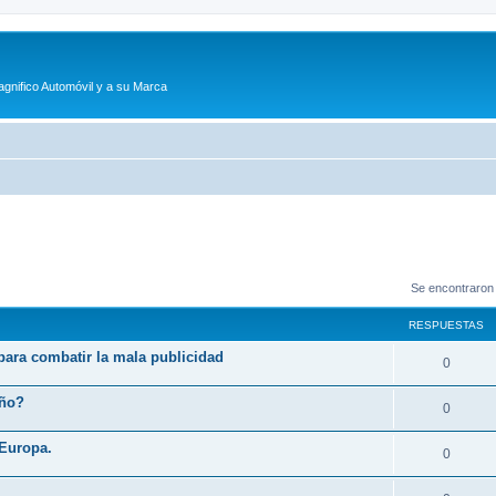
agnifico Automóvil y a su Marca
Se encontraron
RESPUESTAS
 para combatir la mala publicidad
R
0
e
eño?
R
0
s
e
 Europa.
p
R
0
s
u
e
p