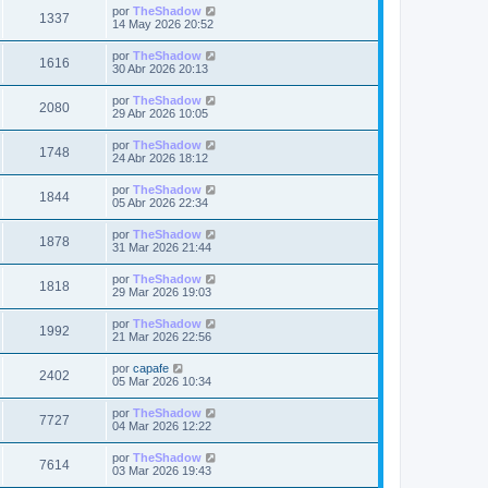
i
i
a
Ú
por
TheShadow
t
e
V
1337
m
j
l
s
14 May 2026 20:52
n
s
o
e
t
s
a
m
i
i
a
Ú
por
TheShadow
t
e
V
1616
m
j
l
s
30 Abr 2026 20:13
n
s
o
e
t
s
a
m
i
i
a
Ú
por
TheShadow
t
e
V
2080
m
j
l
s
29 Abr 2026 10:05
n
s
o
e
t
s
a
m
i
i
a
Ú
por
TheShadow
t
e
V
1748
m
j
l
s
24 Abr 2026 18:12
n
s
o
e
t
s
a
m
i
i
a
Ú
por
TheShadow
t
e
V
1844
m
j
l
s
05 Abr 2026 22:34
n
s
o
e
t
s
a
m
i
i
a
Ú
por
TheShadow
t
e
V
1878
m
j
l
s
31 Mar 2026 21:44
n
s
o
e
t
s
a
m
i
i
a
Ú
por
TheShadow
t
e
V
1818
m
j
l
s
29 Mar 2026 19:03
n
s
o
e
t
s
a
m
i
i
a
Ú
por
TheShadow
t
e
V
1992
m
j
l
s
21 Mar 2026 22:56
n
s
o
e
t
s
a
m
i
i
a
Ú
por
capafe
t
e
V
2402
m
j
l
s
05 Mar 2026 10:34
n
s
o
e
t
s
a
m
i
i
a
Ú
por
TheShadow
t
e
V
7727
m
j
l
s
04 Mar 2026 12:22
n
s
o
e
t
s
a
m
i
i
a
Ú
por
TheShadow
t
e
V
7614
m
j
l
s
03 Mar 2026 19:43
n
s
o
e
t
s