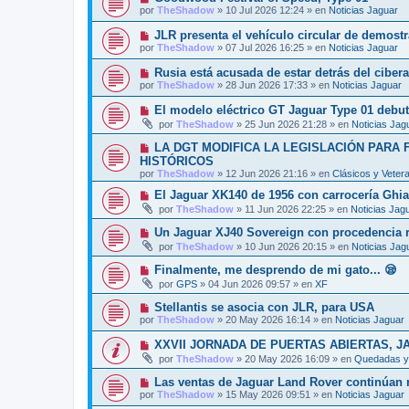
o
e
u
s
por
TheShadow
»
10 Jul 2026 12:24
» en
Noticias Jaguar
m
e
a
e
v
j
N
JLR presenta el vehículo circular de demost
n
o
e
u
s
por
TheShadow
»
07 Jul 2026 16:25
» en
Noticias Jaguar
m
e
a
e
v
j
N
Rusia está acusada de estar detrás del ciber
n
o
e
u
s
por
TheShadow
»
28 Jun 2026 17:33
» en
Noticias Jaguar
m
e
a
e
v
j
N
El modelo eléctrico GT Jaguar Type 01 debut
n
o
e
u
s
por
TheShadow
»
25 Jun 2026 21:28
» en
Noticias Jag
m
e
a
e
v
j
N
LA DGT MODIFICA LA LEGISLACIÓN PARA
n
o
e
u
s
HISTÓRICOS
m
e
a
por
e
TheShadow
»
12 Jun 2026 21:16
» en
Clásicos y Veter
v
j
n
o
e
N
El Jaguar XK140 de 1956 con carrocería Ghi
s
m
u
a
por
TheShadow
»
11 Jun 2026 22:25
» en
Noticias Jag
e
e
j
n
v
e
N
Un Jaguar XJ40 Sovereign con procedencia re
s
o
u
a
por
TheShadow
»
10 Jun 2026 20:15
» en
Noticias Jag
m
e
j
e
v
e
N
Finalmente, me desprendo de mi gato... 😪
n
o
u
s
por
GPS
»
04 Jun 2026 09:57
» en
XF
m
e
a
e
v
j
N
Stellantis se asocia con JLR, para USA
n
o
e
u
s
por
TheShadow
»
20 May 2026 16:14
» en
Noticias Jaguar
m
e
a
e
v
j
N
XXVII JORNADA DE PUERTAS ABIERTAS, J
n
o
e
u
s
por
TheShadow
»
20 May 2026 16:09
» en
Quedadas y 
m
e
a
e
v
j
N
Las ventas de Jaguar Land Rover continúan r
n
o
e
u
s
por
TheShadow
»
15 May 2026 09:51
» en
Noticias Jaguar
m
e
a
e