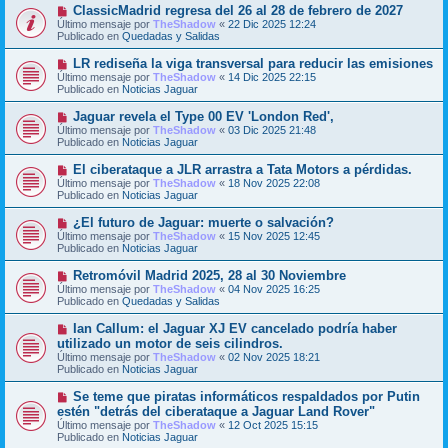
o
N
ClassicMadrid regresa del 26 al 28 de febrero de 2027
a
m
u
j
Último mensaje por
TheShadow
«
22 Dic 2025 12:24
e
e
e
Publicado en
Quedadas y Salidas
n
v
s
o
N
LR rediseña la viga transversal para reducir las emisiones
a
m
u
j
Último mensaje por
TheShadow
«
14 Dic 2025 22:15
e
e
e
Publicado en
Noticias Jaguar
n
v
s
o
N
Jaguar revela el Type 00 EV 'London Red',
a
m
u
j
Último mensaje por
TheShadow
«
03 Dic 2025 21:48
e
e
e
Publicado en
Noticias Jaguar
n
v
s
o
N
El ciberataque a JLR arrastra a Tata Motors a pérdidas.
a
m
u
j
Último mensaje por
TheShadow
«
18 Nov 2025 22:08
e
e
e
Publicado en
Noticias Jaguar
n
v
s
o
N
¿El futuro de Jaguar: muerte o salvación?
a
m
u
j
Último mensaje por
TheShadow
«
15 Nov 2025 12:45
e
e
e
Publicado en
Noticias Jaguar
n
v
s
o
N
Retromóvil Madrid 2025, 28 al 30 Noviembre
a
m
u
j
Último mensaje por
TheShadow
«
04 Nov 2025 16:25
e
e
e
Publicado en
Quedadas y Salidas
n
v
s
o
N
Ian Callum: el Jaguar XJ EV cancelado podría haber
a
m
u
j
utilizado un motor de seis cilindros.
e
e
e
Último mensaje por
n
TheShadow
«
02 Nov 2025 18:21
v
Publicado en
s
Noticias Jaguar
o
a
m
j
N
Se teme que piratas informáticos respaldados por Putin
e
e
u
estén "detrás del ciberataque a Jaguar Land Rover"
n
e
s
Último mensaje por
TheShadow
«
12 Oct 2025 15:15
v
a
Publicado en
Noticias Jaguar
o
j