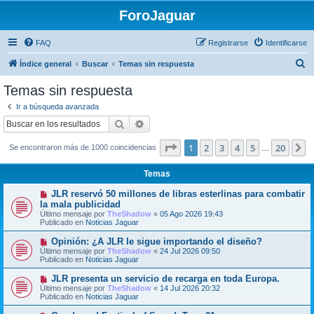
ForoJaguar
FAQ
Registrarse
Identificarse
B
Índice general
Buscar
Temas sin respuesta
u
Temas sin respuesta
s
Ir a búsqueda avanzada
c
Buscar
Búsqueda avanzada
a
Página
1
de
20
1
2
3
4
5
20
S
Se encontraron más de 1000 coincidencias
r
…
Temas
N
JLR reservó 50 millones de libras esterlinas para combatir
u
la mala publicidad
e
Último mensaje por
TheShadow
«
05 Ago 2026 19:43
v
Publicado en
Noticias Jaguar
o
m
N
Opinión: ¿A JLR le sigue importando el diseño?
e
u
Último mensaje por
n
TheShadow
«
24 Jul 2026 09:50
e
Publicado en
s
Noticias Jaguar
v
a
o
j
N
JLR presenta un servicio de recarga en toda Europa.
m
e
u
Último mensaje por
TheShadow
«
14 Jul 2026 20:32
e
e
Publicado en
Noticias Jaguar
n
v
s
o
N