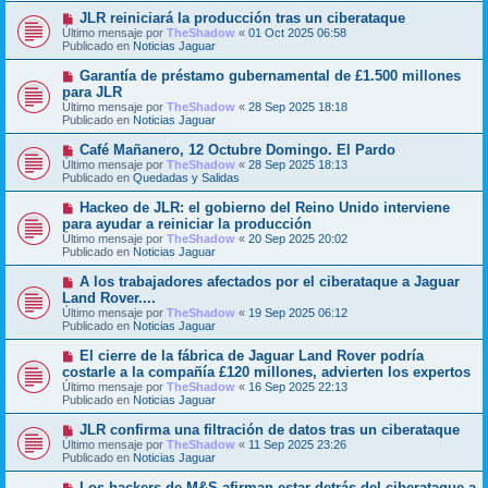
m
e
N
JLR reiniciará la producción tras un ciberataque
e
u
Último mensaje por
n
TheShadow
«
01 Oct 2025 06:58
e
Publicado en
s
Noticias Jaguar
v
a
o
j
N
Garantía de préstamo gubernamental de £1.500 millones
m
e
u
para JLR
e
e
Último mensaje por
n
TheShadow
«
28 Sep 2025 18:18
v
Publicado en
s
Noticias Jaguar
o
a
m
j
N
Café Mañanero, 12 Octubre Domingo. El Pardo
e
e
u
Último mensaje por
n
TheShadow
«
28 Sep 2025 18:13
e
Publicado en
s
Quedadas y Salidas
v
a
o
j
N
Hackeo de JLR: el gobierno del Reino Unido interviene
m
e
u
para ayudar a reiniciar la producción
e
e
Último mensaje por
n
TheShadow
«
20 Sep 2025 20:02
v
Publicado en
s
Noticias Jaguar
o
a
m
j
N
A los trabajadores afectados por el ciberataque a Jaguar
e
e
u
Land Rover....
n
e
s
Último mensaje por
TheShadow
«
19 Sep 2025 06:12
v
a
Publicado en
Noticias Jaguar
o
j
m
e
N
El cierre de la fábrica de Jaguar Land Rover podría
e
u
costarle a la compañía £120 millones, advierten los expertos
n
e
s
Último mensaje por
TheShadow
«
16 Sep 2025 22:13
v
a
Publicado en
Noticias Jaguar
o
j
m
e
N
JLR confirma una filtración de datos tras un ciberataque
e
u
Último mensaje por
n
TheShadow
«
11 Sep 2025 23:26
e
Publicado en
s
Noticias Jaguar
v
a
o
j
N
Los hackers de M&S afirman estar detrás del ciberataque a