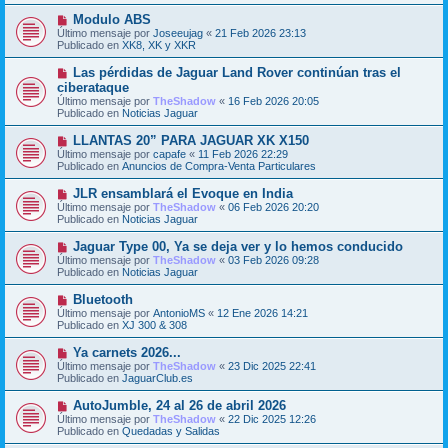
j
m
e
N
Modulo ABS
e
u
Último mensaje por
n
Joseeujag
«
21 Feb 2026 23:13
e
Publicado en
s
XK8, XK y XKR
v
a
o
j
N
Las pérdidas de Jaguar Land Rover continúan tras el
m
e
u
ciberataque
e
e
Último mensaje por
n
TheShadow
«
16 Feb 2026 20:05
v
Publicado en
s
Noticias Jaguar
o
a
m
j
N
LLANTAS 20” PARA JAGUAR XK X150
e
e
u
Último mensaje por
n
capafe
«
11 Feb 2026 22:29
e
Publicado en
s
Anuncios de Compra-Venta Particulares
v
a
o
j
N
JLR ensamblará el Evoque en India
m
e
u
Último mensaje por
TheShadow
«
06 Feb 2026 20:20
e
e
Publicado en
Noticias Jaguar
n
v
s
o
N
Jaguar Type 00, Ya se deja ver y lo hemos conducido
a
m
u
j
Último mensaje por
TheShadow
«
03 Feb 2026 09:28
e
e
e
Publicado en
Noticias Jaguar
n
v
s
o
N
Bluetooth
a
m
u
j
Último mensaje por
AntonioMS
«
12 Ene 2026 14:21
e
e
e
Publicado en
XJ 300 & 308
n
v
s
o
N
Ya carnets 2026...
a
m
u
j
Último mensaje por
TheShadow
«
23 Dic 2025 22:41
e
e
e
Publicado en
JaguarClub.es
n
v
s
o
N
AutoJumble, 24 al 26 de abril 2026
a
m
u
j
Último mensaje por
TheShadow
«
22 Dic 2025 12:26
e
e
e
Publicado en
Quedadas y Salidas
n
v
s