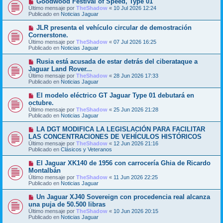
Goodwood Festival of Speed, Type 01
a
m
u
j
Último mensaje por
TheShadow
«
10 Jul 2026 12:24
e
e
e
Publicado en
Noticias Jaguar
n
v
s
o
N
JLR presenta el vehículo circular de demostración
a
m
u
j
Cornerstone.
e
e
e
Último mensaje por
n
TheShadow
«
07 Jul 2026 16:25
v
Publicado en
s
Noticias Jaguar
o
a
m
j
N
Rusia está acusada de estar detrás del ciberataque a
e
e
u
Jaguar Land Rover...
n
e
s
Último mensaje por
TheShadow
«
28 Jun 2026 17:33
v
a
Publicado en
Noticias Jaguar
o
j
m
e
N
El modelo eléctrico GT Jaguar Type 01 debutará en
e
u
octubre.
n
e
s
Último mensaje por
TheShadow
«
25 Jun 2026 21:28
v
a
Publicado en
Noticias Jaguar
o
j
m
e
N
LA DGT MODIFICA LA LEGISLACIÓN PARA FACILITAR
e
u
LAS CONCENTRACIONES DE VEHÍCULOS HISTÓRICOS
n
e
s
Último mensaje por
TheShadow
«
12 Jun 2026 21:16
v
a
Publicado en
Clásicos y Veteranos
o
j
m
e
N
El Jaguar XK140 de 1956 con carrocería Ghia de Ricardo
e
u
Montalbán
n
e
s
Último mensaje por
TheShadow
«
11 Jun 2026 22:25
v
a
Publicado en
Noticias Jaguar
o
j
m
e
N
Un Jaguar XJ40 Sovereign con procedencia real alcanza
e
u
una puja de 50.500 libras
n
e
s
Último mensaje por
TheShadow
«
10 Jun 2026 20:15
v
a
Publicado en
Noticias Jaguar
o
j