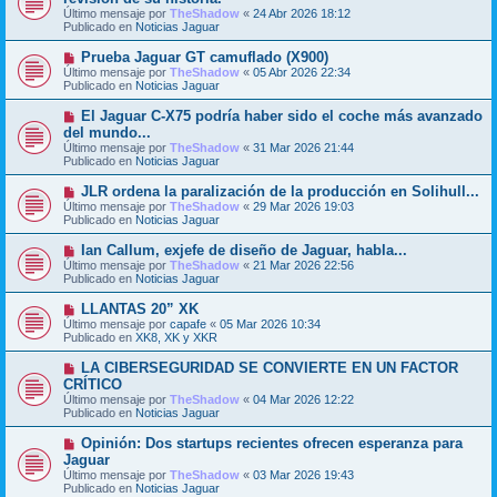
e
Último mensaje por
n
TheShadow
«
24 Abr 2026 18:12
v
Publicado en
s
Noticias Jaguar
o
a
m
j
N
Prueba Jaguar GT camuflado (X900)
e
e
u
Último mensaje por
n
TheShadow
«
05 Abr 2026 22:34
e
Publicado en
s
Noticias Jaguar
v
a
o
j
N
El Jaguar C-X75 podría haber sido el coche más avanzado
m
e
u
del mundo...
e
e
Último mensaje por
n
TheShadow
«
31 Mar 2026 21:44
v
Publicado en
s
Noticias Jaguar
o
a
m
j
N
JLR ordena la paralización de la producción en Solihull...
e
e
u
Último mensaje por
n
TheShadow
«
29 Mar 2026 19:03
e
Publicado en
s
Noticias Jaguar
v
a
o
j
N
Ian Callum, exjefe de diseño de Jaguar, habla...
m
e
u
Último mensaje por
TheShadow
«
21 Mar 2026 22:56
e
e
Publicado en
Noticias Jaguar
n
v
s
o
N
LLANTAS 20” XK
a
m
u
j
Último mensaje por
capafe
«
05 Mar 2026 10:34
e
e
e
Publicado en
XK8, XK y XKR
n
v
s
o
N
LA CIBERSEGURIDAD SE CONVIERTE EN UN FACTOR
a
m
u
j
CRÍTICO
e
e
e
Último mensaje por
n
TheShadow
«
04 Mar 2026 12:22
v
Publicado en
s
Noticias Jaguar
o
a
m
j
N
Opinión: Dos startups recientes ofrecen esperanza para
e
e
u
Jaguar
n
e
s
Último mensaje por
TheShadow
«
03 Mar 2026 19:43
v
a
Publicado en
Noticias Jaguar
o