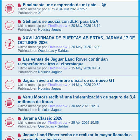
m
e
N
Finalmente, me desprendo de mi gato... 😪
e
u
Último mensaje por
n
GPS
«
04 Jun 2026 09:57
e
Publicado en
s
XF
v
a
o
j
N
Stellantis se asocia con JLR, para USA
m
e
u
Último mensaje por
TheShadow
«
20 May 2026 16:14
e
e
Publicado en
Noticias Jaguar
n
v
s
o
N
XXVII JORNADA DE PUERTAS ABIERTAS, JARAMA,17 DE
a
m
u
j
OCTUBRE 2026
e
e
e
Último mensaje por
n
TheShadow
«
20 May 2026 16:09
v
Publicado en
s
Quedadas y Salidas
o
a
m
j
N
Las ventas de Jaguar Land Rover continúan
e
e
u
recuperándose tras el ciberataque.
n
e
s
Último mensaje por
TheShadow
«
15 May 2026 09:51
v
a
Publicado en
Noticias Jaguar
o
j
m
e
N
Jaguar revela el nombre oficial de su nuevo GT
e
u
Último mensaje por
n
TheShadow
«
14 May 2026 20:52
e
Publicado en
s
Noticias Jaguar
v
a
o
j
N
Vertu Motors recibirá una indemnización de seguro de 3,4
m
e
u
millones de libras
e
e
Último mensaje por
n
TheShadow
«
30 Abr 2026 20:13
v
Publicado en
s
Noticias Jaguar
o
a
m
j
N
Jarama Classic 2026
e
e
u
Último mensaje por
n
TheShadow
«
29 Abr 2026 10:05
e
Publicado en
s
Quedadas y Salidas
v
a
o
j
N
Jaguar Land Rover acaba de realizar la mayor llamada a
m
e
u
revisión de su historia.
e