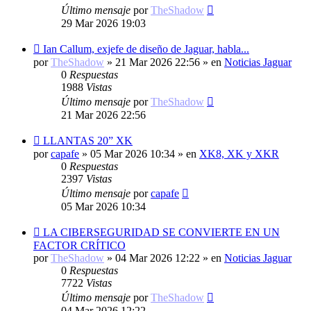
Último mensaje
por
TheShadow
29 Mar 2026 19:03
Nuevo
Ian Callum, exjefe de diseño de Jaguar, habla...
mensaje
por
TheShadow
»
21 Mar 2026 22:56
» en
Noticias Jaguar
0
Respuestas
1988
Vistas
Último mensaje
por
TheShadow
21 Mar 2026 22:56
Nuevo
LLANTAS 20” XK
mensaje
por
capafe
»
05 Mar 2026 10:34
» en
XK8, XK y XKR
0
Respuestas
2397
Vistas
Último mensaje
por
capafe
05 Mar 2026 10:34
Nuevo
LA CIBERSEGURIDAD SE CONVIERTE EN UN
mensaje
FACTOR CRÍTICO
por
TheShadow
»
04 Mar 2026 12:22
» en
Noticias Jaguar
0
Respuestas
7722
Vistas
Último mensaje
por
TheShadow
04 Mar 2026 12:22