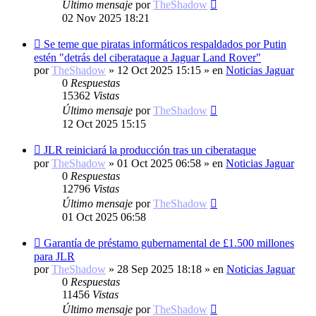
Último mensaje
por
TheShadow
02 Nov 2025 18:21
Nuevo
Se teme que piratas informáticos respaldados por Putin
mensaje
estén "detrás del ciberataque a Jaguar Land Rover"
por
TheShadow
»
12 Oct 2025 15:15
» en
Noticias Jaguar
0
Respuestas
15362
Vistas
Último mensaje
por
TheShadow
12 Oct 2025 15:15
Nuevo
JLR reiniciará la producción tras un ciberataque
mensaje
por
TheShadow
»
01 Oct 2025 06:58
» en
Noticias Jaguar
0
Respuestas
12796
Vistas
Último mensaje
por
TheShadow
01 Oct 2025 06:58
Nuevo
Garantía de préstamo gubernamental de £1.500 millones
mensaje
para JLR
por
TheShadow
»
28 Sep 2025 18:18
» en
Noticias Jaguar
0
Respuestas
11456
Vistas
Último mensaje
por
TheShadow