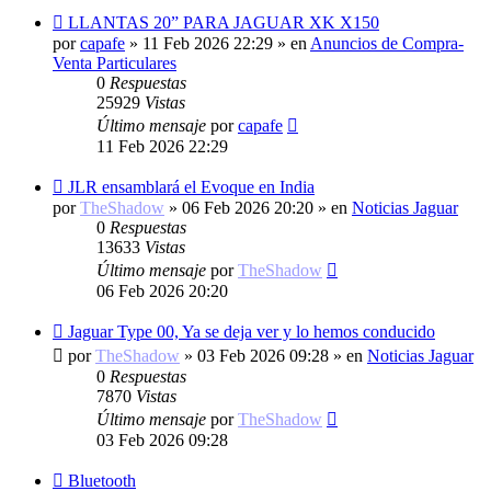
Nuevo
LLANTAS 20” PARA JAGUAR XK X150
mensaje
por
capafe
»
11 Feb 2026 22:29
» en
Anuncios de Compra-
Venta Particulares
0
Respuestas
25929
Vistas
Último mensaje
por
capafe
11 Feb 2026 22:29
Nuevo
JLR ensamblará el Evoque en India
mensaje
por
TheShadow
»
06 Feb 2026 20:20
» en
Noticias Jaguar
0
Respuestas
13633
Vistas
Último mensaje
por
TheShadow
06 Feb 2026 20:20
Nuevo
Jaguar Type 00, Ya se deja ver y lo hemos conducido
mensaje
por
TheShadow
»
03 Feb 2026 09:28
» en
Noticias Jaguar
0
Respuestas
7870
Vistas
Último mensaje
por
TheShadow
03 Feb 2026 09:28
Nuevo
Bluetooth