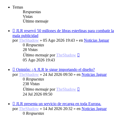
Temas
Respuestas
Vistas
Último mensaje
Nuevo
JLR reservó 50 millones de libras esterlinas para combatir la
mensaje
mala publicidad
por
TheShadow
»
05 Ago 2026 19:43
» en
Noticias Jaguar
0
Respuestas
28
Vistas
Último mensaje
por
TheShadow
05 Ago 2026 19:43
Nuevo
Opinión: ¿A JLR le sigue importando el diseño?
mensaje
por
TheShadow
»
24 Jul 2026 09:50
» en
Noticias Jaguar
0
Respuestas
238
Vistas
Último mensaje
por
TheShadow
24 Jul 2026 09:50
Nuevo
JLR presenta un servicio de recarga en toda Europa.
mensaje
por
TheShadow
»
14 Jul 2026 20:32
» en
Noticias Jaguar
0
Respuestas