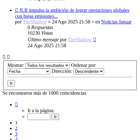
Nuevo
JLR impulsa la ambición de lograr operaciones globales
mensaje
con bajas emisiones...
por
TheShadow
»
24 Ago 2025 21:58
» en
Noticias Jaguar
0
Respuestas
10230
Vistas
Último mensaje
por
TheShadow
24 Ago 2025 21:58
Mostrar:
Ordenar por:
Dirección:
Se encontraron más de 1000 coincidencias
Página
1
Ir a la página:
de
20
1
2
3
4