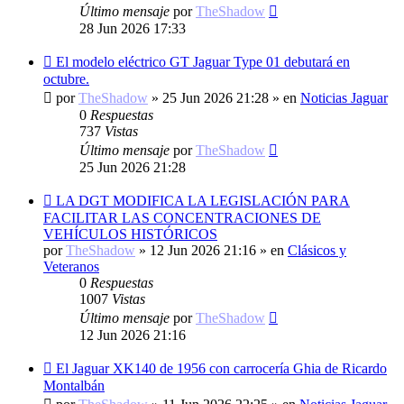
Último mensaje
por
TheShadow
28 Jun 2026 17:33
Nuevo
El modelo eléctrico GT Jaguar Type 01 debutará en
mensaje
octubre.
por
TheShadow
»
25 Jun 2026 21:28
» en
Noticias Jaguar
0
Respuestas
737
Vistas
Último mensaje
por
TheShadow
25 Jun 2026 21:28
Nuevo
LA DGT MODIFICA LA LEGISLACIÓN PARA
mensaje
FACILITAR LAS CONCENTRACIONES DE
VEHÍCULOS HISTÓRICOS
por
TheShadow
»
12 Jun 2026 21:16
» en
Clásicos y
Veteranos
0
Respuestas
1007
Vistas
Último mensaje
por
TheShadow
12 Jun 2026 21:16
Nuevo
El Jaguar XK140 de 1956 con carrocería Ghia de Ricardo
mensaje
Montalbán