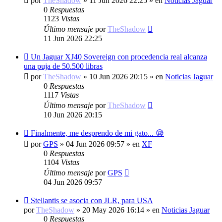
por
TheShadow
»
11 Jun 2026 22:25
» en
Noticias Jaguar
0
Respuestas
1123
Vistas
Último mensaje
por
TheShadow
11 Jun 2026 22:25
Nuevo
Un Jaguar XJ40 Sovereign con procedencia real alcanza
mensaje
una puja de 50.500 libras
por
TheShadow
»
10 Jun 2026 20:15
» en
Noticias Jaguar
0
Respuestas
1117
Vistas
Último mensaje
por
TheShadow
10 Jun 2026 20:15
Nuevo
Finalmente, me desprendo de mi gato... 😪
mensaje
por
GPS
»
04 Jun 2026 09:57
» en
XF
0
Respuestas
1104
Vistas
Último mensaje
por
GPS
04 Jun 2026 09:57
Nuevo
Stellantis se asocia con JLR, para USA
mensaje
por
TheShadow
»
20 May 2026 16:14
» en
Noticias Jaguar
0
Respuestas