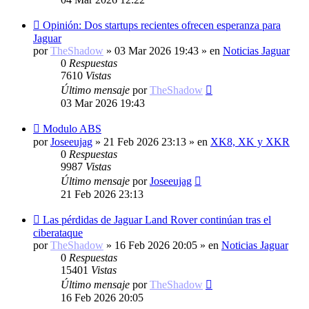
Nuevo
Opinión: Dos startups recientes ofrecen esperanza para
mensaje
Jaguar
por
TheShadow
»
03 Mar 2026 19:43
» en
Noticias Jaguar
0
Respuestas
7610
Vistas
Último mensaje
por
TheShadow
03 Mar 2026 19:43
Nuevo
Modulo ABS
mensaje
por
Joseeujag
»
21 Feb 2026 23:13
» en
XK8, XK y XKR
0
Respuestas
9987
Vistas
Último mensaje
por
Joseeujag
21 Feb 2026 23:13
Nuevo
Las pérdidas de Jaguar Land Rover continúan tras el
mensaje
ciberataque
por
TheShadow
»
16 Feb 2026 20:05
» en
Noticias Jaguar
0
Respuestas
15401
Vistas
Último mensaje
por
TheShadow
16 Feb 2026 20:05