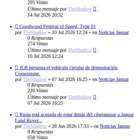
295
Vistas
Último mensaje
por
TheShadow
14 Jul 2026 20:32
Nuevo
Goodwood Festival of Speed, Type 01
mensaje
por
TheShadow
»
10 Jul 2026 12:24
» en
Noticias Jaguar
0
Respuestas
274
Vistas
Último mensaje
por
TheShadow
10 Jul 2026 12:24
Nuevo
JLR presenta el vehículo circular de demostración
mensaje
Cornerstone.
por
TheShadow
»
07 Jul 2026 16:25
» en
Noticias Jaguar
0
Respuestas
226
Vistas
Último mensaje
por
TheShadow
07 Jul 2026 16:25
Nuevo
Rusia está acusada de estar detrás del ciberataque a Jaguar
mensaje
Land Rover...
por
TheShadow
»
28 Jun 2026 17:33
» en
Noticias Jaguar
0
Respuestas
658
Vistas