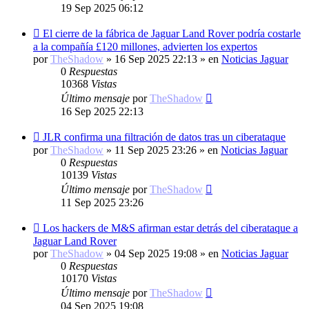
19 Sep 2025 06:12
Nuevo
El cierre de la fábrica de Jaguar Land Rover podría costarle
mensaje
a la compañía £120 millones, advierten los expertos
por
TheShadow
»
16 Sep 2025 22:13
» en
Noticias Jaguar
0
Respuestas
10368
Vistas
Último mensaje
por
TheShadow
16 Sep 2025 22:13
Nuevo
JLR confirma una filtración de datos tras un ciberataque
mensaje
por
TheShadow
»
11 Sep 2025 23:26
» en
Noticias Jaguar
0
Respuestas
10139
Vistas
Último mensaje
por
TheShadow
11 Sep 2025 23:26
Nuevo
Los hackers de M&S afirman estar detrás del ciberataque a
mensaje
Jaguar Land Rover
por
TheShadow
»
04 Sep 2025 19:08
» en
Noticias Jaguar
0
Respuestas
10170
Vistas
Último mensaje
por
TheShadow
04 Sep 2025 19:08