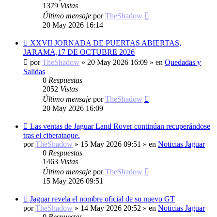
1379
Vistas
Último mensaje
por
TheShadow
20 May 2026 16:14
Nuevo
XXVII JORNADA DE PUERTAS ABIERTAS,
mensaje
JARAMA,17 DE OCTUBRE 2026
por
TheShadow
»
20 May 2026 16:09
» en
Quedadas y
Salidas
0
Respuestas
2052
Vistas
Último mensaje
por
TheShadow
20 May 2026 16:09
Nuevo
Las ventas de Jaguar Land Rover continúan recuperándose
mensaje
tras el ciberataque.
por
TheShadow
»
15 May 2026 09:51
» en
Noticias Jaguar
0
Respuestas
1463
Vistas
Último mensaje
por
TheShadow
15 May 2026 09:51
Nuevo
Jaguar revela el nombre oficial de su nuevo GT
mensaje
por
TheShadow
»
14 May 2026 20:52
» en
Noticias Jaguar
0
Respuestas