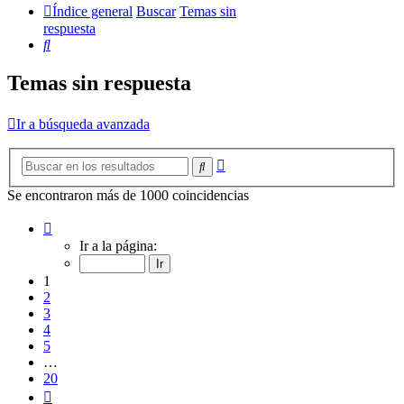
Índice general
Buscar
Temas sin
respuesta
Buscar
Temas sin respuesta
Ir a búsqueda avanzada
Búsqueda
Buscar
avanzada
Se encontraron más de 1000 coincidencias
Página
1
Ir a la página:
de
20
1
2
3
4
5
…
20
Siguiente