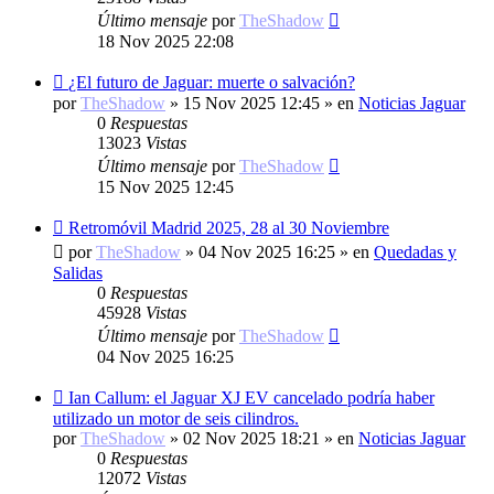
Último mensaje
por
TheShadow
18 Nov 2025 22:08
Nuevo
¿El futuro de Jaguar: muerte o salvación?
mensaje
por
TheShadow
»
15 Nov 2025 12:45
» en
Noticias Jaguar
0
Respuestas
13023
Vistas
Último mensaje
por
TheShadow
15 Nov 2025 12:45
Nuevo
Retromóvil Madrid 2025, 28 al 30 Noviembre
mensaje
por
TheShadow
»
04 Nov 2025 16:25
» en
Quedadas y
Salidas
0
Respuestas
45928
Vistas
Último mensaje
por
TheShadow
04 Nov 2025 16:25
Nuevo
Ian Callum: el Jaguar XJ EV cancelado podría haber
mensaje
utilizado un motor de seis cilindros.
por
TheShadow
»
02 Nov 2025 18:21
» en
Noticias Jaguar
0
Respuestas
12072
Vistas