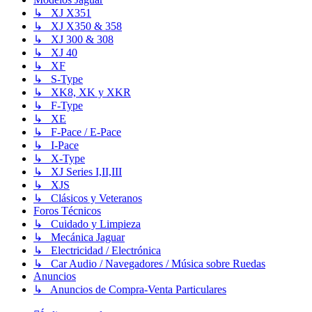
↳ XJ X351
↳ XJ X350 & 358
↳ XJ 300 & 308
↳ XJ 40
↳ XF
↳ S-Type
↳ XK8, XK y XKR
↳ F-Type
↳ XE
↳ F-Pace / E-Pace
↳ I-Pace
↳ X-Type
↳ XJ Series I,II,III
↳ XJS
↳ Clásicos y Veteranos
Foros Técnicos
↳ Cuidado y Limpieza
↳ Mecánica Jaguar
↳ Electricidad / Electrónica
↳ Car Audio / Navegadores / Música sobre Ruedas
Anuncios
↳ Anuncios de Compra-Venta Particulares