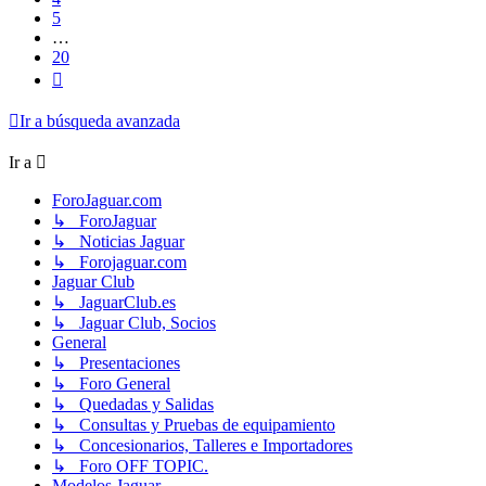
5
…
20
Siguiente
Ir a búsqueda avanzada
Ir a
ForoJaguar.com
↳ ForoJaguar
↳ Noticias Jaguar
↳ Forojaguar.com
Jaguar Club
↳ JaguarClub.es
↳ Jaguar Club, Socios
General
↳ Presentaciones
↳ Foro General
↳ Quedadas y Salidas
↳ Consultas y Pruebas de equipamiento
↳ Concesionarios, Talleres e Importadores
↳ Foro OFF TOPIC.
Modelos Jaguar