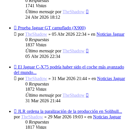
0
Respuestas
1741
Vistas
Último mensaje
por
TheShadow
24 Abr 2026 18:12
Nuevo
Prueba Jaguar GT camuflado (X900)
mensaje
por
TheShadow
»
05 Abr 2026 22:34
» en
Noticias Jaguar
0
Respuestas
1837
Vistas
Último mensaje
por
TheShadow
05 Abr 2026 22:34
Nuevo
El Jaguar C-X75 podría haber sido el coche más avanzado
mensaje
del mundo...
por
TheShadow
»
31 Mar 2026 21:44
» en
Noticias Jaguar
0
Respuestas
1872
Vistas
Último mensaje
por
TheShadow
31 Mar 2026 21:44
Nuevo
JLR ordena la paralización de la producción en Solihull...
mensaje
por
TheShadow
»
29 Mar 2026 19:03
» en
Noticias Jaguar
0
Respuestas
1817
Vistas