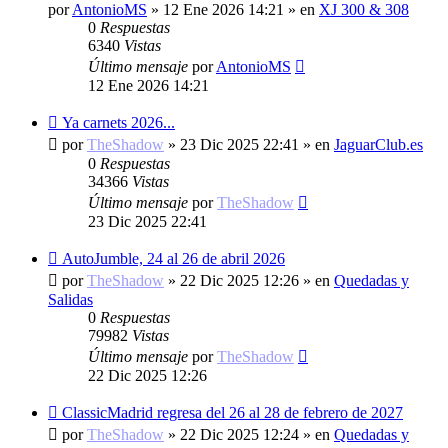
mensaje
por
AntonioMS
»
12 Ene 2026 14:21
» en
XJ 300 & 308
0
Respuestas
6340
Vistas
Último mensaje
por
AntonioMS
12 Ene 2026 14:21
Nuevo
Ya carnets 2026...
mensaje
por
TheShadow
»
23 Dic 2025 22:41
» en
JaguarClub.es
0
Respuestas
34366
Vistas
Último mensaje
por
TheShadow
23 Dic 2025 22:41
Nuevo
AutoJumble, 24 al 26 de abril 2026
mensaje
por
TheShadow
»
22 Dic 2025 12:26
» en
Quedadas y
Salidas
0
Respuestas
79982
Vistas
Último mensaje
por
TheShadow
22 Dic 2025 12:26
Nuevo
ClassicMadrid regresa del 26 al 28 de febrero de 2027
mensaje
por
TheShadow
»
22 Dic 2025 12:24
» en
Quedadas y