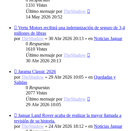
1331
Vistas
Último mensaje
por
TheShadow
14 May 2026 20:52
Nuevo
Vertu Motors recibirá una indemnización de seguro de 3,4
mensaje
millones de libras
por
TheShadow
»
30 Abr 2026 20:13
» en
Noticias Jaguar
0
Respuestas
1610
Vistas
Último mensaje
por
TheShadow
30 Abr 2026 20:13
Nuevo
Jarama Classic 2026
mensaje
por
TheShadow
»
29 Abr 2026 10:05
» en
Quedadas y
Salidas
0
Respuestas
2077
Vistas
Último mensaje
por
TheShadow
29 Abr 2026 10:05
Nuevo
Jaguar Land Rover acaba de realizar la mayor llamada a
mensaje
revisión de su historia.
por
TheShadow
»
24 Abr 2026 18:12
» en
Noticias Jaguar