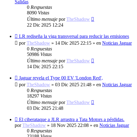
Salidas
0
Respuestas
8090
Vistas
Último mensaje
por
TheShadow
22 Dic 2025 12:24
Nuevo
LR rediseña la viga transversal para reducir las emisiones
mensaje
por
TheShadow
»
14 Dic 2025 22:15
» en
Noticias Jaguar
0
Respuestas
50986
Vistas
Último mensaje
por
TheShadow
14 Dic 2025 22:15
Nuevo
Jaguar revela el Type 00 EV 'London Red',
mensaje
por
TheShadow
»
03 Dic 2025 21:48
» en
Noticias Jaguar
0
Respuestas
18297
Vistas
Último mensaje
por
TheShadow
03 Dic 2025 21:48
Nuevo
El ciberataque a JLR arrastra a Tata Motors a pérdidas.
mensaje
por
TheShadow
»
18 Nov 2025 22:08
» en
Noticias Jaguar
0
Respuestas
23188
Vistas