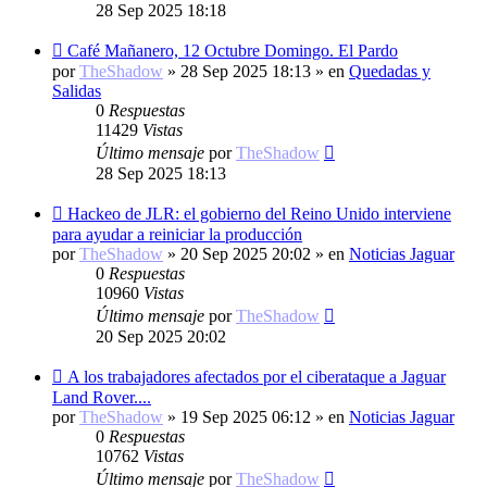
28 Sep 2025 18:18
Nuevo
Café Mañanero, 12 Octubre Domingo. El Pardo
mensaje
por
TheShadow
»
28 Sep 2025 18:13
» en
Quedadas y
Salidas
0
Respuestas
11429
Vistas
Último mensaje
por
TheShadow
28 Sep 2025 18:13
Nuevo
Hackeo de JLR: el gobierno del Reino Unido interviene
mensaje
para ayudar a reiniciar la producción
por
TheShadow
»
20 Sep 2025 20:02
» en
Noticias Jaguar
0
Respuestas
10960
Vistas
Último mensaje
por
TheShadow
20 Sep 2025 20:02
Nuevo
A los trabajadores afectados por el ciberataque a Jaguar
mensaje
Land Rover....
por
TheShadow
»
19 Sep 2025 06:12
» en
Noticias Jaguar
0
Respuestas
10762
Vistas
Último mensaje
por
TheShadow