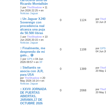
carrocería Ghia de
e
i
a
v
i
Ricardo Montalbán
o
m
s
s
s
m
o
por
TheShadow
»
11
e
m
Jun 2026 22:25
» en
n
p
t
e
Noticias Jaguar
s
n
a
s
N
Ú
Un Jaguar XJ40
u
a
por
The
R
V
0
1124
j
a
u
l
Sovereign con
10 Jun 2
e
j
e
t
e
s
procedencia real
e
i
e
v
i
alcanza una puja
o
m
s
s
s
m
o
de 50.500 libras
e
m
por
TheShadow
»
10
t
n
p
t
e
Jun 2026 20:15
» en
s
n
Noticias Jaguar
a
a
s
u
a
j
a
N
Ú
Finalmente, me
por
GPS
R
V
0
s
1108
e
j
u
e
s
l
desprendo de mi
04 Jun 2
e
e
t
gato... 😪
e
i
v
i
s
o
por
GPS
»
04 Jun
m
s
s
m
o
2026 09:57
» en
XF
t
e
m
N
Ú
Stellantis se
n
p
t
e
por
The
R
V
0
1389
a
u
l
s
n
asocia con JLR,
20 May 2
e
t
a
s
u
a
para USA
e
i
s
v
i
j
a
por
TheShadow
»
20
o
m
e
j
e
s
May 2026 16:14
» en
s
s
m
o
e
Noticias Jaguar
e
m
s
n
p
t
e
N
Ú
XXVII JORNADA
por
The
s
n
R
V
0
2068
u
l
t
DE PUERTAS
20 May 2
a
s
u
a
e
t
j
a
ABIERTAS,
e
i
v
i
e
a
j
e
s
JARAMA,17 DE
o
m
e
s
s
m
o
OCTUBRE 2026
s
s
e
m