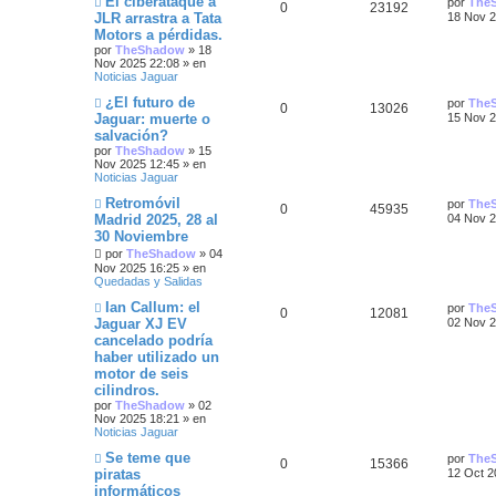
El ciberataque a
s
n
por
The
R
V
0
23192
a
u
l
a
s
JLR arrastra a Tata
u
a
18 Nov 2
e
t
j
a
Motors a pérdidas.
e
i
v
i
s
e
j
e
s
por
TheShadow
»
18
o
m
e
Nov 2025 22:08
» en
s
s
m
o
s
Noticias Jaguar
e
m
n
p
t
e
N
Ú
¿El futuro de
t
por
The
s
n
R
V
0
13026
u
l
Jaguar: muerte o
15 Nov 2
a
s
u
a
e
t
j
a
a
salvación?
e
i
v
i
e
j
e
s
por
TheShadow
»
15
o
m
e
s
Nov 2025 12:45
» en
s
s
m
o
Noticias Jaguar
s
e
m
n
p
t
e
N
Ú
Retromóvil
por
The
s
n
t
R
V
0
45935
u
l
Madrid 2025, 28 al
04 Nov 2
a
s
u
a
e
t
j
a
30 Noviembre
a
e
i
v
i
e
j
e
s
o
por
TheShadow
»
04
m
e
s
s
s
m
o
Nov 2025 16:25
» en
s
e
m
Quedadas y Salidas
n
p
t
e
N
Ú
Ian Callum: el
s
n
t
por
The
R
V
0
12081
u
l
a
s
Jaguar XJ EV
u
a
02 Nov 2
e
t
j
a
a
cancelado podría
e
i
v
i
e
j
e
s
haber utilizado un
o
m
e
s
s
s
m
o
motor de seis
s
e
m
cilindros.
n
p
t
e
por
TheShadow
»
02
t
s
n
Nov 2025 18:21
» en
a
s
u
a
Noticias Jaguar
j
a
a
e
j
N
e
s
Ú
Se teme que
por
The
R
V
0
15366
e
s
u
l
piratas
12 Oct 2
e
t
s
informáticos
e
i
v
i