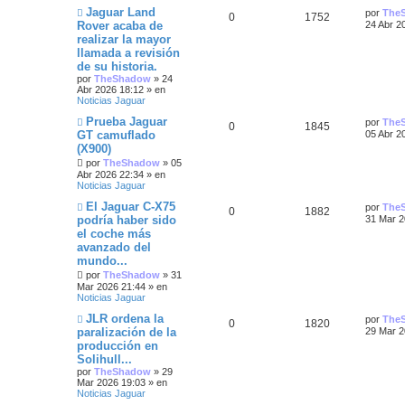
t
e
m
N
Ú
Jaguar Land
por
The
R
V
0
1752
n
p
t
e
u
l
Rover acaba de
24 Abr 2
a
s
n
e
t
realizar la mayor
a
e
i
s
u
a
v
i
s
j
a
llamada a revisión
o
m
e
j
s
s
m
e
s
o
de su historia.
e
e
m
por
TheShadow
»
24
n
p
t
e
s
Abr 2026 18:12
» en
s
n
Noticias Jaguar
a
s
u
a
t
j
a
N
Ú
Prueba Jaguar
por
The
R
V
0
1845
e
j
u
l
e
s
GT camuflado
05 Abr 2
a
e
e
t
(X900)
e
i
v
i
s
s
o
por
TheShadow
»
05
m
s
s
m
o
Abr 2026 22:34
» en
t
e
m
Noticias Jaguar
n
p
t
e
a
N
Ú
El Jaguar C-X75
s
n
por
The
R
V
0
1882
u
l
a
s
podría haber sido
u
a
31 Mar 2
e
t
s
j
a
el coche más
e
i
v
i
e
j
e
s
avanzado del
o
m
e
s
s
m
o
mundo...
s
e
m
por
TheShadow
»
31
n
p
t
e
Mar 2026 21:44
» en
t
s
n
Noticias Jaguar
a
s
u
a
j
a
a
N
Ú
JLR ordena la
por
The
R
V
0
1820
e
j
u
e
s
l
paralización de la
29 Mar 2
e
s
e
t
producción en
e
i
v
i
s
Solihull...
o
m
s
s
m
o
por
TheShadow
»
29
t
e
m
Mar 2026 19:03
» en
n
p
t
e
Noticias Jaguar
a
s
n