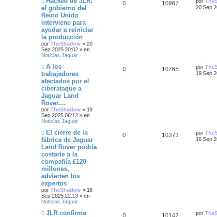
Hackeo de JLR:
a
s
por
The
u
a
R
V
0
10967
u
l
s
j
a
el gobierno del
20 Sep 2
e
t
e
j
e
s
Reino Unido
e
i
v
i
e
interviene para
o
m
s
s
s
m
o
ayudar a reiniciar
e
m
la producción
t
n
p
t
e
por
TheShadow
»
20
s
n
Sep 2025 20:02
» en
a
a
s
u
a
Noticias Jaguar
j
a
e
j
s
N
e
s
Ú
A los
por
The
R
V
0
10765
e
u
l
trabajadores
19 Sep 2
e
t
s
afectados por el
e
i
v
i
ciberataque a
o
m
t
s
s
m
o
Jaguar Land
e
m
Rover....
a
n
p
t
e
por
TheShadow
»
19
s
n
Sep 2025 06:12
» en
s
a
s
u
a
Noticias Jaguar
j
a
e
j
N
e
s
Ú
El cierre de la
por
The
R
V
0
10373
e
u
l
fábrica de Jaguar
16 Sep 2
e
t
s
Land Rover podría
e
i
v
i
costarle a la
o
m
t
s
s
m
o
compañía £120
e
m
millones,
a
n
p
t
e
advierten los
s
n
s
expertos
a
s
u
a
j
a
por
TheShadow
»
16
e
j
Sep 2025 22:13
» en
e
s
e
Noticias Jaguar
s
N
Ú
JLR confirma
por
The
R
V
0
10142