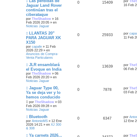
N
Ú
Las pérdidas de
por
The
R
V
0
15409
e
m
u
l
Jaguar Land Rover
16 Feb 2
t
n
p
t
e
e
t
continúan tras el
e
i
s
n
v
i
ciberataque
a
a
s
o
m
u
a
s
s
j
a
m
o
por
TheShadow
»
16
e
j
e
m
Feb 2026 20:05
» en
s
e
s
e
n
p
t
e
Noticias Jaguar
s
n
s
N
Ú
LLANTAS 20”
a
s
por
capa
u
a
R
V
0
25933
u
l
j
a
PARA JAGUAR XK
11 Feb 2
t
e
t
e
j
e
s
X150
e
i
v
i
e
por
capafe
»
11 Feb
a
o
m
s
2026 22:29
» en
s
s
m
o
Anuncios de Compra-
e
m
s
Venta Particulares
t
n
p
t
e
s
n
N
Ú
JLR ensamblará
por
The
a
a
s
R
V
0
u
13639
a
u
l
el Evoque en India
06 Feb 2
j
a
e
t
e
j
por
TheShadow
»
06
s
e
i
e
s
v
i
e
Feb 2026 20:20
» en
o
m
Noticias Jaguar
s
s
s
m
o
e
m
N
Ú
Jaguar Type 00,
por
The
R
V
0
7878
n
p
t
e
t
u
l
Ya se deja ver y lo
03 Feb 2
s
n
e
t
hemos conducido
a
e
i
s
u
a
a
v
i
j
a
o
por
TheShadow
»
03
m
e
j
s
s
m
e
s
o
Feb 2026 09:28
» en
s
e
e
m
Noticias Jaguar
n
p
t
e
s
N
Ú
Bluetooth
s
n
por
Anto
R
V
0
6347
u
l
a
s
por
AntonioMS
»
12 Ene
u
a
12 Ene 2
t
e
t
j
a
2026 14:21
» en
XJ 300
e
i
v
i
e
j
& 308
e
s
a
o
m
e
s
s
m
o
N
Ú
Ya carnets 2026...
por
The
R
V