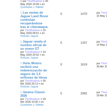
por
TheShadow
»
20
n
p
t
e
May 2026 16:09
» en
s
n
t
Quedadas y Salidas
a
s
u
a
j
a
a
N
Ú
Las ventas de
por
The
R
V
0
1470
e
j
u
e
s
l
Jaguar Land Rover
15 May 2
e
e
t
s
continúan
e
i
v
i
s
recuperándose
o
m
s
s
m
o
tras el ciberataque.
t
e
m
por
TheShadow
»
15
n
p
t
e
May 2026 09:51
» en
a
s
n
Noticias Jaguar
a
s
u
a
s
j
a
N
Ú
Jaguar revela el
por
The
R
V
0
1337
e
j
u
l
e
s
nombre oficial de
14 May 2
e
e
t
su nuevo GT
e
i
v
i
s
por
TheShadow
»
14
o
m
May 2026 20:52
» en
s
s
m
o
t
Noticias Jaguar
e
m
n
p
t
e
N
Ú
Vertu Motors
a
por
The
s
n
R
V
0
1619
u
l
recibirá una
30 Abr 2
a
s
u
a
e
t
s
j
a
indemnización de
e
i
v
i
e
j
e
s
seguro de 3,4
o
m
e
s
s
m
o
millones de libras
s
e
m
por
TheShadow
»
30
n
p
t
e
Abr 2026 20:13
» en
s
n
t
Noticias Jaguar
a
s
u
a
j
a
N
Ú
Jarama Classic
a
por
The
R
V
0
2082
e
j
u
l
e
s
2026
29 Abr 2
e
e
t
s
por
TheShadow
»
29
e
i
v
i
s
Abr 2026 10:05
» en
o
m
Quedadas y Salidas
s
s
m
o