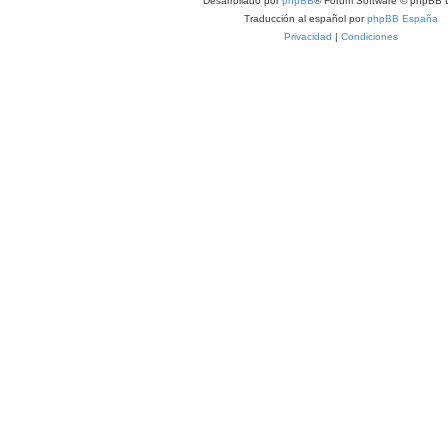
Desarrollado por
phpBB
® Forum Software © phpBB L
s
Traducción al español por
phpBB España
Privacidad
|
Condiciones