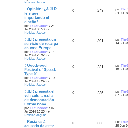
a
s
n
Noticias Jaguar
a
s
u
a
j
a
N
Ú
Opinión: ¿A JLR
por
The
R
V
0
248
e
j
u
l
e
s
le sigue
24 Jul 2
e
e
t
importando el
e
i
v
i
s
diseño?
o
m
s
s
m
o
por
TheShadow
»
24
t
e
m
Jul 2026 09:50
» en
n
p
t
e
Noticias Jaguar
a
s
n
N
Ú
JLR presenta un
a
s
por
The
u
a
R
V
0
301
u
l
s
j
a
servicio de recarga
14 Jul 2
e
t
e
j
e
s
en toda Europa.
e
i
v
i
e
por
TheShadow
»
14
o
m
s
Jul 2026 20:32
» en
s
s
m
o
Noticias Jaguar
e
m
t
n
p
t
e
N
Ú
Goodwood
por
The
s
n
R
V
0
281
u
l
Festival of Speed,
10 Jul 2
a
a
s
u
a
e
t
j
a
Type 01
e
i
v
i
e
j
s
e
s
por
TheShadow
»
10
o
m
e
Jul 2026 12:24
» en
s
s
m
o
Noticias Jaguar
s
e
m
n
p
t
e
N
Ú
JLR presenta el
por
The
s
n
t
R
V
0
235
u
l
vehículo circular
07 Jul 2
a
s
u
a
e
t
j
a
de demostración
a
e
i
v
i
e
j
e
s
Cornerstone.
o
m
e
s
s
s
m
o
por
TheShadow
»
07
s
e
m
Jul 2026 16:25
» en
n
p
t
e
Noticias Jaguar
s
n
t
N
Ú
Rusia está
a
s
por
The
u
a
R
V
0
666
u
l
j
a
acusada de estar
28 Jun 2
a
e
t