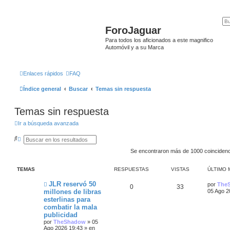
ForoJaguar
Para todos los aficionados a este magnifico
Automóvil y a su Marca
Enlaces rápidos
FAQ
Índice general
Buscar
Temas sin respuesta
Temas sin respuesta
Ir a búsqueda avanzada
B
B
u
ú
s
s
Se encontraron más de 1000 coinciden
c
q
a
u
r
e
TEMAS
RESPUESTAS
VISTAS
ÚLTIMO 
d
a
N
Ú
JLR reservó 50
por
The
R
V
0
33
a
u
l
millones de libras
05 Ago 2
v
e
t
esterlinas para
a
e
i
v
i
n
combatir la mala
o
m
z
s
s
m
o
publicidad
a
e
m
por
TheShadow
»
05
d
n
p
t
e
Ago 2026 19:43
» en