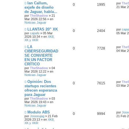
N
Ú
Ian Callum,
a
s
por
The
u
a
R
V
0
1995
s
u
l
j
a
exjefe de diseño
21 Mar 2
e
t
e
j
e
s
de Jaguar, habla...
e
i
v
i
e
por
TheShadow
»
21
o
m
s
Mar 2026 22:56
» en
s
s
m
o
Noticias Jaguar
e
m
t
n
p
t
e
N
Ú
LLANTAS 20” XK
por
capa
s
n
R
V
0
2404
u
l
por
capafe
»
05 Mar
05 Mar 2
a
a
s
u
a
e
t
2026 10:34
» en
XK8,
j
a
e
i
v
i
XK y XKR
e
j
s
e
s
o
m
e
s
s
m
o
N
Ú
LA
por
The
R
V
0
7728
s
e
m
u
l
CIBERSEGURIDAD
04 Mar 2
n
p
t
e
e
t
SE CONVIERTE
e
i
s
n
v
t
i
EN UN FACTOR
a
s
o
m
u
a
s
s
j
a
m
o
CRÍTICO
a
e
j
e
m
e
s
por
TheShadow
»
04
e
n
p
t
e
Mar 2026 12:22
» en
s
s
n
Noticias Jaguar
s
a
s
u
a
j
a
N
Ú
Opinión: Dos
por
The
t
R
V
0
7615
e
j
u
l
e
s
startups recientes
03 Mar 2
e
e
t
ofrecen esperanza
a
e
i
v
i
s
para Jaguar
o
m
s
s
s
m
o
por
TheShadow
»
03
t
e
m
Mar 2026 19:43
» en
n
p
t
e
Noticias Jaguar
a
s
n
N
Ú
Modulo ABS
a
s
por
Jose
u
a
R
V
0
9994
u
l
s
j
a
por
Joseeujag
»
21 Feb
21 Feb 2
e
t
e
j
2026 23:13
» en
XK8,
e
s
e
i
v
i
e
XK y XKR
o
m
s
s
s
m
o