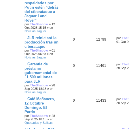
respaldados por
o
m
t
s
s
m
o
Putin estén "detrás
e
m
del ciberataque a
a
n
p
t
e
Jaguar Land
s
n
s
Rover"
a
s
u
a
j
a
por
TheShadow
»
12
e
j
Oct 2025 15:15
» en
e
s
e
Noticias Jaguar
s
N
Ú
JLR reiniciará la
por
The
R
V
0
12799
u
l
producción tras un
01 Oct 2
t
e
t
ciberataque
e
i
v
i
por
TheShadow
»
01
o
a
m
Oct 2025 06:58
» en
s
s
m
o
Noticias Jaguar
e
m
s
n
p
t
e
N
Ú
Garantía de
por
The
s
n
R
V
0
11461
u
l
préstamo
28 Sep 2
a
s
u
a
e
t
j
a
gubernamental de
e
i
v
i
e
j
e
s
£1.500 millones
o
m
e
s
s
m
o
para JLR
s
e
m
por
TheShadow
»
28
n
p
t
e
Sep 2025 18:18
» en
s
n
t
Noticias Jaguar
a
s
u
a
j
a
N
Ú
Café Mañanero,
a
por
The
R
V
0
11433
e
j
u
l
e
s
12 Octubre
28 Sep 2
e
e
t
s
Domingo. El
e
i
v
i
s
Pardo
o
m
s
s
m
o
por
TheShadow
»
28
t
e
m
Sep 2025 18:13
» en
n
p
t
e
Quedadas y Salidas
a
s
n
N
Ú