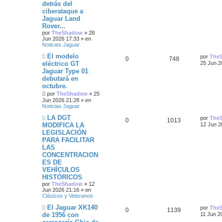
e
j
e
s
detrás del
e
i
v
i
e
s
ciberataque a
o
m
s
s
s
m
o
Jaguar Land
e
m
Rover...
t
n
p
t
e
por
TheShadow
»
28
s
n
Jun 2026 17:33
» en
a
a
s
u
a
Noticias Jaguar
j
a
e
j
s
N
e
s
Ú
El modelo
por
The
R
V
0
748
e
u
l
eléctrico GT
25 Jun 2
e
t
s
Jaguar Type 01
e
i
v
i
debutará en
o
m
t
s
s
m
o
octubre.
e
m
por
TheShadow
»
25
a
n
p
t
e
Jun 2026 21:28
» en
s
n
Noticias Jaguar
s
a
s
u
a
j
a
N
Ú
LA DGT
por
The
R
V
0
1013
e
j
u
e
s
l
MODIFICA LA
12 Jun 2
e
e
t
LEGISLACIÓN
e
i
v
i
s
PARA FACILITAR
o
m
s
s
m
o
LAS
t
e
m
CONCENTRACION
n
p
t
e
a
ES DE
s
n
VEHÍCULOS
a
s
u
a
s
j
a
HISTÓRICOS
e
j
por
TheShadow
»
12
e
s
e
Jun 2026 21:16
» en
Clásicos y Veteranos
s
N
Ú
El Jaguar XK140
por
The
R
V
0
t
1139
u
l
de 1956 con
11 Jun 2
e
t