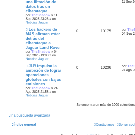
u
l
una filtración de
11 Sep 2
t
e
t
datos tras un
e
i
v
i
ciberataque
o
a
m
s
s
m
o
por
TheShadow
»
11
e
m
Sep 2025 23:26
» en
s
n
p
t
e
Noticias Jaguar
s
n
N
Ú
Los hackers de
a
s
por
The
u
a
R
V
0
10175
u
l
j
a
M&S afirman estar
04 Sep 2
e
t
e
j
e
s
detrás del
e
i
v
i
e
ciberataque a
o
m
s
s
s
m
o
Jaguar Land Rover
e
m
por
TheShadow
»
04
t
n
p
t
e
Sep 2025 19:08
» en
s
n
Noticias Jaguar
a
a
s
u
a
j
a
N
Ú
JLR impulsa la
por
The
R
V
0
10236
e
j
u
l
s
e
s
ambición de lograr
24 Ago 2
e
e
t
operaciones
e
i
v
i
s
globales con bajas
o
m
s
s
m
o
emisiones...
t
e
m
por
TheShadow
»
24
n
p
t
e
Ago 2025 21:58
» en
a
s
n
Noticias Jaguar
a
s
u
a
s
j
a
Se encontraron más de 1000 coinciden
e
j
e
s
e
s
Ir a búsqueda avanzada
t
Índice general
Contáctanos
Borrar coo
a