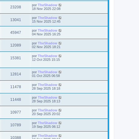
s
a
m
i
i
a
Ú
por
TheShadow
t
e
V
23208
m
j
l
s
18 Nov 2025 22:08
n
s
o
e
t
s
a
m
i
i
a
Ú
por
TheShadow
t
e
V
13041
m
j
l
s
15 Nov 2025 12:45
n
s
o
e
t
s
a
m
i
i
a
Ú
por
TheShadow
t
e
V
45947
m
j
l
s
04 Nov 2025 16:25
n
s
o
e
t
s
a
m
i
i
a
Ú
por
TheShadow
t
e
V
12089
m
j
l
s
02 Nov 2025 18:21
n
s
o
e
t
s
a
m
i
i
a
Ú
por
TheShadow
t
e
V
15381
m
j
l
s
12 Oct 2025 15:15
n
s
o
e
t
s
a
m
i
i
a
t
e
m
j
Ú
por
TheShadow
s
n
s
V
12814
o
e
l
01 Oct 2025 06:58
s
a
m
t
a
t
i
e
i
j
Ú
por
TheShadow
s
n
V
11478
m
e
l
28 Sep 2025 18:18
s
a
s
o
t
a
m
i
i
j
Ú
por
TheShadow
s
t
e
V
11448
m
e
l
28 Sep 2025 18:13
n
s
o
t
s
a
m
i
i
a
Ú
por
TheShadow
t
e
V
10977
m
j
l
s
20 Sep 2025 20:02
n
s
o
e
t
s
a
m
i
i
a
Ú
por
TheShadow
t
e
V
10789
m
j
l
s
19 Sep 2025 06:12
n
s
o
e
t
s
a
m
i
i
a
Ú
por
TheShadow
t
e
V
10388
m
j