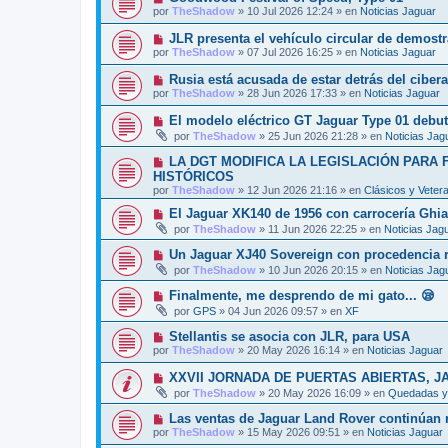
o
e
u
s
por
TheShadow
»
10 Jul 2026 12:24
» en
Noticias Jaguar
m
e
a
e
v
j
N
JLR presenta el vehículo circular de demost
n
o
e
u
s
por
TheShadow
»
07 Jul 2026 16:25
» en
Noticias Jaguar
m
e
a
e
v
j
N
Rusia está acusada de estar detrás del ciber
n
o
e
u
s
por
TheShadow
»
28 Jun 2026 17:33
» en
Noticias Jaguar
m
e
a
e
v
j
N
El modelo eléctrico GT Jaguar Type 01 debut
n
o
e
u
s
por
TheShadow
»
25 Jun 2026 21:28
» en
Noticias Jag
m
e
a
e
v
j
N
LA DGT MODIFICA LA LEGISLACIÓN PARA
n
o
e
u
s
HISTÓRICOS
m
e
a
por
e
TheShadow
»
12 Jun 2026 21:16
» en
Clásicos y Veter
v
j
n
o
e
N
El Jaguar XK140 de 1956 con carrocería Ghi
s
m
u
a
por
TheShadow
»
11 Jun 2026 22:25
» en
Noticias Jag
e
e
j
n
v
e
N
Un Jaguar XJ40 Sovereign con procedencia re
s
o
u
a
por
TheShadow
»
10 Jun 2026 20:15
» en
Noticias Jag
m
e
j
e
v
e
N
Finalmente, me desprendo de mi gato... 😪
n
o
u
s
por
GPS
»
04 Jun 2026 09:57
» en
XF
m
e
a
e
v
j
N
Stellantis se asocia con JLR, para USA
n
o
e
u
s
por
TheShadow
»
20 May 2026 16:14
» en
Noticias Jaguar
m
e
a
e
v
j
N
XXVII JORNADA DE PUERTAS ABIERTAS, J
n
o
e
u
s
por
TheShadow
»
20 May 2026 16:09
» en
Quedadas y 
m
e
a
e
v
j
N
Las ventas de Jaguar Land Rover continúan r
n
o
e
u
s
por
TheShadow
»
15 May 2026 09:51
» en
Noticias Jaguar
m
e
a
e