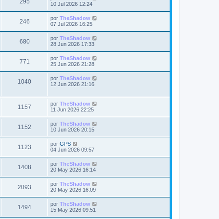
V
295
m
j
l
s
10 Jul 2026 12:24
n
s
o
e
t
s
a
m
i
i
a
Ú
por
TheShadow
t
e
V
246
m
j
l
s
07 Jul 2026 16:25
n
s
o
e
t
s
a
m
i
i
a
Ú
por
TheShadow
t
e
V
680
m
j
l
s
28 Jun 2026 17:33
n
s
o
e
t
s
a
m
i
i
a
Ú
por
TheShadow
t
e
V
771
m
j
l
s
25 Jun 2026 21:28
n
s
o
e
t
s
a
m
i
i
a
Ú
por
TheShadow
t
e
V
1040
m
j
l
s
12 Jun 2026 21:16
n
s
o
e
t
s
a
m
i
i
a
t
e
m
j
Ú
por
TheShadow
s
n
s
V
1157
o
e
l
11 Jun 2026 22:25
s
a
m
t
a
t
i
e
i
j
Ú
por
TheShadow
s
n
V
1152
m
e
l
10 Jun 2026 20:15
s
a
s
o
t
a
m
i
i
j
Ú
por
GPS
s
t
e
V
1123
m
e
l
04 Jun 2026 09:57
n
s
o
t
s
a
m
i
i
a
Ú
por
TheShadow
t
e
V
1408
m
j
l
s
20 May 2026 16:14
n
s
o
e
t
s
a
m
i
i
a
Ú
por
TheShadow
t
e
V
2093
m
j
l
s
20 May 2026 16:09
n
s
o
e
t
s
a
m
i
i
a
Ú
por
TheShadow
t
e
V
1494
m
j
l
s
15 May 2026 09:51
n
s
o
e
t
s
a
m