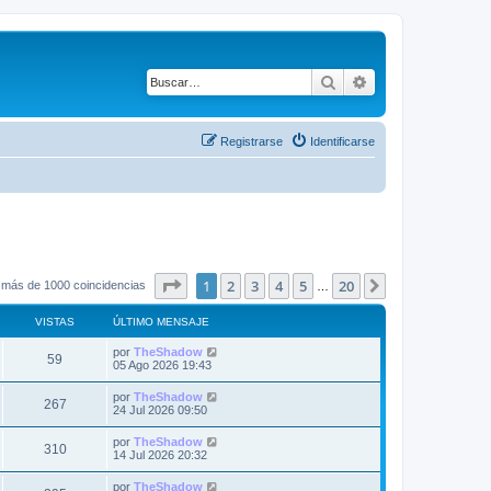
Buscar
Búsqueda avanza
Registrarse
Identificarse
Página
1
de
20
1
2
3
4
5
20
Siguiente
 más de 1000 coincidencias
…
VISTAS
ÚLTIMO MENSAJE
Ú
por
TheShadow
V
59
l
05 Ago 2026 19:43
t
i
i
Ú
por
TheShadow
V
267
m
l
24 Jul 2026 09:50
s
o
t
m
i
i
Ú
por
TheShadow
t
e
V
310
m
l
14 Jul 2026 20:32
n
s
o
t
s
a
m
i
i
a
Ú
por
TheShadow
t
e