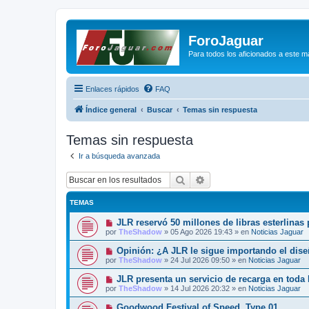
ForoJaguar
Para todos los aficionados a este m
Enlaces rápidos
FAQ
Índice general
Buscar
Temas sin respuesta
Temas sin respuesta
Ir a búsqueda avanzada
Buscar
Búsqueda avanzada
TEMAS
N
JLR reservó 50 millones de libras esterlinas
u
por
TheShadow
»
05 Ago 2026 19:43
» en
Noticias Jaguar
e
v
N
Opinión: ¿A JLR le sigue importando el dis
o
u
por
TheShadow
»
24 Jul 2026 09:50
» en
Noticias Jaguar
m
e
e
v
N
JLR presenta un servicio de recarga en toda
n
o
u
s
por
TheShadow
»
14 Jul 2026 20:32
» en
Noticias Jaguar
m
e
a
e
v
j
N
Goodwood Festival of Speed, Type 01
n