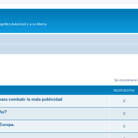
agnifico Automóvil y a su Marca
Se encontraron
RESPUESTAS
 para combatir la mala publicidad
R
0
e
eño?
R
0
s
e
 Europa.
p
R
0
s
u
e
p