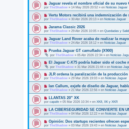
v
j
N
Jaguar revela el nombre oficial de su nuevo
n
o
e
u
s
por
TheShadow
»
14 May 2026 20:52
» en
Noticias Jaguar
m
e
a
e
v
j
N
Vertu Motors recibirá una indemnización de 
n
o
e
u
s
por
TheShadow
»
30 Abr 2026 20:13
» en
Noticias Jaguar
m
e
a
e
v
j
N
Jarama Classic 2026
n
o
e
u
s
por
TheShadow
»
29 Abr 2026 10:05
» en
Quedadas y Sali
m
e
a
e
v
j
N
Jaguar Land Rover acaba de realizar la mayor
n
o
e
u
s
por
TheShadow
»
24 Abr 2026 18:12
» en
Noticias Jaguar
m
e
a
e
v
j
N
Prueba Jaguar GT camuflado (X900)
n
o
e
u
s
por
TheShadow
»
05 Abr 2026 22:34
» en
Noticias Jag
m
e
a
e
v
j
N
El Jaguar C-X75 podría haber sido el coche
n
o
e
u
s
por
TheShadow
»
31 Mar 2026 21:44
» en
Noticias Jag
m
e
a
e
v
j
N
JLR ordena la paralización de la producción e
n
o
e
u
s
por
TheShadow
»
29 Mar 2026 19:03
» en
Noticias Jaguar
m
e
a
e
v
j
N
Ian Callum, exjefe de diseño de Jaguar, habla
n
o
e
u
s
por
TheShadow
»
21 Mar 2026 22:56
» en
Noticias Jaguar
m
e
a
e
v
j
N
LLANTAS 20” XK
n
o
e
u
s
por
capafe
»
05 Mar 2026 10:34
» en
XK8, XK y XKR
m
e
a
e
v
j
N
LA CIBERSEGURIDAD SE CONVIERTE EN U
n
o
e
u
s
por
TheShadow
»
04 Mar 2026 12:22
» en
Noticias Jaguar
m
e
a
e
v
j
N
Opinión: Dos startups recientes ofrecen esp
n
o
e
u
s
por
TheShadow
»
03 Mar 2026 19:43
» en
Noticias Jaguar
m
e
a