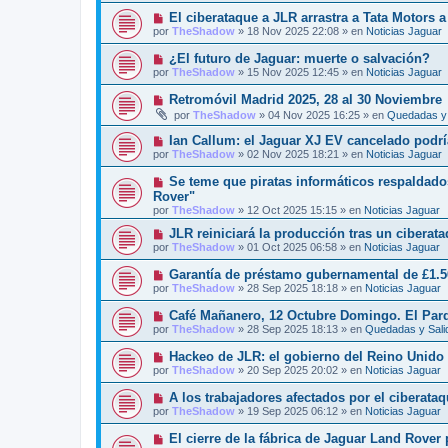
a
e
v
j
N
El ciberataque a JLR arrastra a Tata Motors a
n
o
e
u
s
por
TheShadow
»
18 Nov 2025 22:08
» en
Noticias Jaguar
m
e
a
e
v
j
N
¿El futuro de Jaguar: muerte o salvación?
n
o
e
u
s
por
TheShadow
»
15 Nov 2025 12:45
» en
Noticias Jaguar
m
e
a
e
v
j
N
Retromóvil Madrid 2025, 28 al 30 Noviembre
n
o
e
u
s
por
TheShadow
»
04 Nov 2025 16:25
» en
Quedadas y 
m
e
a
e
v
j
N
Ian Callum: el Jaguar XJ EV cancelado podría
n
o
e
u
s
por
TheShadow
»
02 Nov 2025 18:21
» en
Noticias Jaguar
m
e
a
e
v
j
N
Se teme que piratas informáticos respaldado
n
o
e
u
s
Rover"
m
e
a
por
e
TheShadow
»
12 Oct 2025 15:15
» en
Noticias Jaguar
v
j
n
o
e
N
JLR reiniciará la producción tras un ciberat
s
m
u
a
por
TheShadow
»
01 Oct 2025 06:58
» en
Noticias Jaguar
e
e
j
n
v
e
N
Garantía de préstamo gubernamental de £1.5
s
o
u
a
por
TheShadow
»
28 Sep 2025 18:18
» en
Noticias Jaguar
m
e
j
e
v
e
N
Café Mañanero, 12 Octubre Domingo. El Par
n
o
u
s
por
TheShadow
»
28 Sep 2025 18:13
» en
Quedadas y Sali
m
e
a
e
v
j
N
Hackeo de JLR: el gobierno del Reino Unido i
n
o
e
u
s
por
TheShadow
»
20 Sep 2025 20:02
» en
Noticias Jaguar
m
e
a
e
v
j
N
A los trabajadores afectados por el ciberataq
n
o
e
u
s
por
TheShadow
»
19 Sep 2025 06:12
» en
Noticias Jaguar
m
e
a
e
v
j
N
El cierre de la fábrica de Jaguar Land Rover
n
o
e