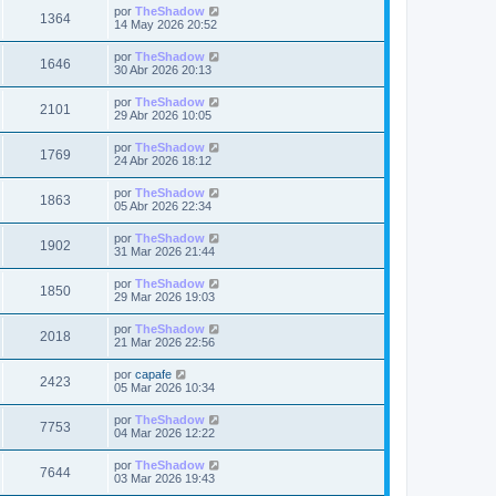
i
i
a
Ú
por
TheShadow
t
e
V
1364
m
j
l
s
14 May 2026 20:52
n
s
o
e
t
s
a
m
i
i
a
Ú
por
TheShadow
t
e
V
1646
m
j
l
s
30 Abr 2026 20:13
n
s
o
e
t
s
a
m
i
i
a
Ú
por
TheShadow
t
e
V
2101
m
j
l
s
29 Abr 2026 10:05
n
s
o
e
t
s
a
m
i
i
a
Ú
por
TheShadow
t
e
V
1769
m
j
l
s
24 Abr 2026 18:12
n
s
o
e
t
s
a
m
i
i
a
Ú
por
TheShadow
t
e
V
1863
m
j
l
s
05 Abr 2026 22:34
n
s
o
e
t
s
a
m
i
i
a
Ú
por
TheShadow
t
e
V
1902
m
j
l
s
31 Mar 2026 21:44
n
s
o
e
t
s
a
m
i
i
a
Ú
por
TheShadow
t
e
V
1850
m
j
l
s
29 Mar 2026 19:03
n
s
o
e
t
s
a
m
i
i
a
Ú
por
TheShadow
t
e
V
2018
m
j
l
s
21 Mar 2026 22:56
n
s
o
e
t
s
a
m
i
i
a
Ú
por
capafe
t
e
V
2423
m
j
l
s
05 Mar 2026 10:34
n
s
o
e
t
s
a
m
i
i
a
Ú
por
TheShadow
t
e
V
7753
m
j
l
s
04 Mar 2026 12:22
n
s
o
e
t
s
a
m
i
i
a
Ú
por
TheShadow
t
e
V
7644
m
j
l
s
03 Mar 2026 19:43
n
s
o
e
t
s