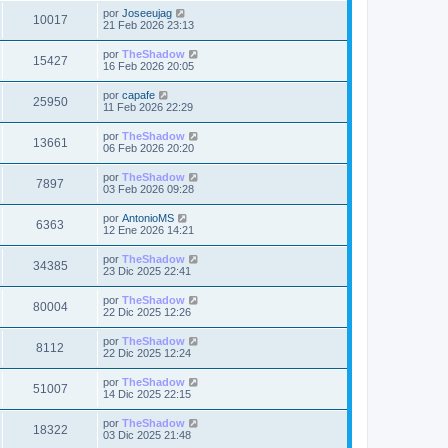
a
m
i
i
a
Ú
por
Joseeujag
t
e
V
10017
m
j
l
s
21 Feb 2026 23:13
n
s
o
e
t
s
a
m
i
i
a
Ú
por
TheShadow
t
e
V
15427
m
j
l
s
16 Feb 2026 20:05
n
s
o
e
t
s
a
m
i
i
a
Ú
por
capafe
t
e
V
25950
m
j
l
s
11 Feb 2026 22:29
n
s
o
e
t
s
a
m
i
i
a
Ú
por
TheShadow
t
e
V
13661
m
j
l
s
06 Feb 2026 20:20
n
s
o
e
t
s
a
m
i
i
a
Ú
por
TheShadow
t
e
V
7897
m
j
l
s
03 Feb 2026 09:28
n
s
o
e
t
s
a
m
i
i
a
Ú
por
AntonioMS
t
e
V
6363
m
j
l
s
12 Ene 2026 14:21
n
s
o
e
t
s
a
m
i
i
a
Ú
por
TheShadow
t
e
V
34385
m
j
l
s
23 Dic 2025 22:41
n
s
o
e
t
s
a
m
i
i
a
Ú
por
TheShadow
t
e
V
80004
m
j
l
s
22 Dic 2025 12:26
n
s
o
e
t
s
a
m
i
i
a
Ú
por
TheShadow
t
e
V
8112
m
j
l
s
22 Dic 2025 12:24
n
s
o
e
t
s
a
m
i
i
a
Ú
por
TheShadow
t
e
V
51007
m
j
l
s
14 Dic 2025 22:15
n
s
o
e
t
s
a
m
i
i
a
Ú
por
TheShadow
t
e
V
18322
m
j
l
s
03 Dic 2025 21:48
n
s
o
e
t