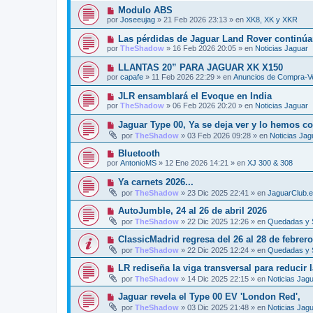
e
v
j
N
Modulo ABS
n
o
e
u
s
por
Joseeujag
»
21 Feb 2026 23:13
» en
XK8, XK y XKR
m
e
a
e
v
j
N
Las pérdidas de Jaguar Land Rover continúan
n
o
e
u
s
por
TheShadow
»
16 Feb 2026 20:05
» en
Noticias Jaguar
m
e
a
e
v
j
N
LLANTAS 20” PARA JAGUAR XK X150
n
o
e
u
s
por
capafe
»
11 Feb 2026 22:29
» en
Anuncios de Compra-Ve
m
e
a
e
v
j
N
JLR ensamblará el Evoque en India
n
o
e
u
s
por
TheShadow
»
06 Feb 2026 20:20
» en
Noticias Jaguar
m
e
a
e
v
j
N
Jaguar Type 00, Ya se deja ver y lo hemos c
n
o
e
u
s
por
TheShadow
»
03 Feb 2026 09:28
» en
Noticias Jag
m
e
a
e
v
j
N
Bluetooth
n
o
e
u
s
por
AntonioMS
»
12 Ene 2026 14:21
» en
XJ 300 & 308
m
e
a
e
v
j
N
Ya carnets 2026...
n
o
e
u
s
por
TheShadow
»
23 Dic 2025 22:41
» en
JaguarClub.
m
e
a
e
v
j
N
AutoJumble, 24 al 26 de abril 2026
n
o
e
u
s
por
TheShadow
»
22 Dic 2025 12:26
» en
Quedadas y 
m
e
a
e
v
j
N
ClassicMadrid regresa del 26 al 28 de febrer
n
o
e
u
s
por
TheShadow
»
22 Dic 2025 12:24
» en
Quedadas y 
m
e
a
e
v
j
N
LR rediseña la viga transversal para reducir
n
o
e
u
s
por
TheShadow
»
14 Dic 2025 22:15
» en
Noticias Jag
m
e
a
e
v
j
N
Jaguar revela el Type 00 EV 'London Red',
n
o
e
u
s
por
TheShadow
»
03 Dic 2025 21:48
» en
Noticias Jag
m
e