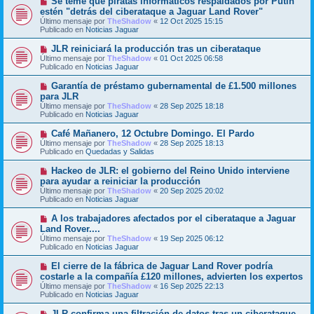
Se teme que piratas informáticos respaldados por Putin
e
e
u
estén "detrás del ciberataque a Jaguar Land Rover"
n
e
s
Último mensaje por
TheShadow
«
12 Oct 2025 15:15
v
a
Publicado en
Noticias Jaguar
o
j
m
e
N
JLR reiniciará la producción tras un ciberataque
e
u
Último mensaje por
n
TheShadow
«
01 Oct 2025 06:58
e
Publicado en
s
Noticias Jaguar
v
a
o
j
N
Garantía de préstamo gubernamental de £1.500 millones
m
e
u
para JLR
e
e
Último mensaje por
n
TheShadow
«
28 Sep 2025 18:18
v
Publicado en
s
Noticias Jaguar
o
a
m
j
N
Café Mañanero, 12 Octubre Domingo. El Pardo
e
e
u
Último mensaje por
n
TheShadow
«
28 Sep 2025 18:13
e
Publicado en
s
Quedadas y Salidas
v
a
o
j
N
Hackeo de JLR: el gobierno del Reino Unido interviene
m
e
u
para ayudar a reiniciar la producción
e
e
Último mensaje por
n
TheShadow
«
20 Sep 2025 20:02
v
Publicado en
s
Noticias Jaguar
o
a
m
j
N
A los trabajadores afectados por el ciberataque a Jaguar
e
e
u
Land Rover....
n
e
s
Último mensaje por
TheShadow
«
19 Sep 2025 06:12
v
a
Publicado en
Noticias Jaguar
o
j
m
e
N
El cierre de la fábrica de Jaguar Land Rover podría
e
u
costarle a la compañía £120 millones, advierten los expertos
n
e
s
Último mensaje por
TheShadow
«
16 Sep 2025 22:13
v
a
Publicado en
Noticias Jaguar
o
j
m
e
N
JLR confirma una filtración de datos tras un ciberataque