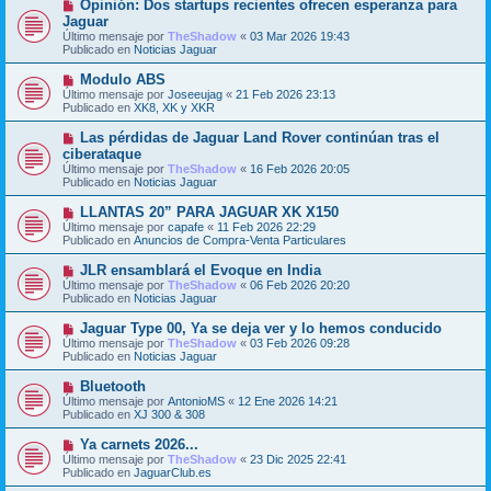
j
N
Opinión: Dos startups recientes ofrecen esperanza para
e
e
u
Jaguar
n
e
s
Último mensaje por
TheShadow
«
03 Mar 2026 19:43
v
a
Publicado en
Noticias Jaguar
o
j
m
e
N
Modulo ABS
e
u
Último mensaje por
n
Joseeujag
«
21 Feb 2026 23:13
e
Publicado en
s
XK8, XK y XKR
v
a
o
j
N
Las pérdidas de Jaguar Land Rover continúan tras el
m
e
u
ciberataque
e
e
Último mensaje por
n
TheShadow
«
16 Feb 2026 20:05
v
Publicado en
s
Noticias Jaguar
o
a
m
j
N
LLANTAS 20” PARA JAGUAR XK X150
e
e
u
Último mensaje por
n
capafe
«
11 Feb 2026 22:29
e
Publicado en
s
Anuncios de Compra-Venta Particulares
v
a
o
j
N
JLR ensamblará el Evoque en India
m
e
u
Último mensaje por
TheShadow
«
06 Feb 2026 20:20
e
e
Publicado en
Noticias Jaguar
n
v
s
o
N
Jaguar Type 00, Ya se deja ver y lo hemos conducido
a
m
u
j
Último mensaje por
TheShadow
«
03 Feb 2026 09:28
e
e
e
Publicado en
Noticias Jaguar
n
v
s
o
N
Bluetooth
a
m
u
j
Último mensaje por
AntonioMS
«
12 Ene 2026 14:21
e
e
e
Publicado en
XJ 300 & 308
n
v
s
o
N
Ya carnets 2026...
a
m
u
j
Último mensaje por
TheShadow
«
23 Dic 2025 22:41
e
e
e
Publicado en
JaguarClub.es
n
v
s