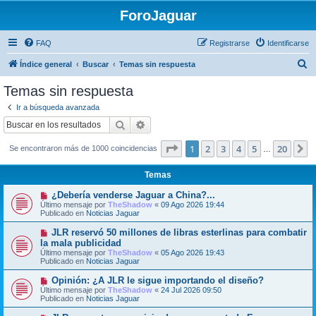
ForoJaguar
FAQ
Registrarse
Identificarse
B
Índice general
Buscar
Temas sin respuesta
u
Temas sin respuesta
s
Ir a búsqueda avanzada
c
Buscar
Búsqueda avanzada
a
Página
1
de
20
1
2
3
4
5
20
S
Se encontraron más de 1000 coincidencias
r
…
Temas
N
¿Debería venderse Jaguar a China?...
u
Último mensaje por
TheShadow
«
09 Ago 2026 19:44
e
Publicado en
Noticias Jaguar
v
o
N
JLR reservó 50 millones de libras esterlinas para combatir
m
u
la mala publicidad
e
e
Último mensaje por
n
TheShadow
«
05 Ago 2026 19:43
v
Publicado en
s
Noticias Jaguar
o
a
m
j
N
Opinión: ¿A JLR le sigue importando el diseño?
e
e
u
Último mensaje por
n
TheShadow
«
24 Jul 2026 09:50
e
Publicado en
s
Noticias Jaguar
v
a
o
j
N