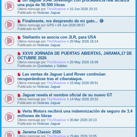
Un Jaguar XJ40 Sovereign con procedencia real alcanza
e
u
una puja de 50.500 libras
n
e
s
Último mensaje por
TheShadow
«
10 Jun 2026 20:15
v
a
Publicado en
Noticias Jaguar
o
j
m
e
N
Finalmente, me desprendo de mi gato... 😪
e
u
Último mensaje por
n
GPS
«
04 Jun 2026 09:57
e
Publicado en
s
XF
v
a
o
j
N
Stellantis se asocia con JLR, para USA
m
e
u
Último mensaje por
TheShadow
«
20 May 2026 16:14
e
e
Publicado en
Noticias Jaguar
n
v
s
o
N
XXVII JORNADA DE PUERTAS ABIERTAS, JARAMA,17 DE
a
m
u
j
OCTUBRE 2026
e
e
e
Último mensaje por
n
TheShadow
«
20 May 2026 16:09
v
Publicado en
s
Quedadas y Salidas
o
a
m
j
N
Las ventas de Jaguar Land Rover continúan
e
e
u
recuperándose tras el ciberataque.
n
e
s
Último mensaje por
TheShadow
«
15 May 2026 09:51
v
a
Publicado en
Noticias Jaguar
o
j
m
e
N
Jaguar revela el nombre oficial de su nuevo GT
e
u
Último mensaje por
n
TheShadow
«
14 May 2026 20:52
e
Publicado en
s
Noticias Jaguar
v
a
o
j
N
Vertu Motors recibirá una indemnización de seguro de 3,4
m
e
u
millones de libras
e
e
Último mensaje por
n
TheShadow
«
30 Abr 2026 20:13
v
Publicado en
s
Noticias Jaguar
o
a
m
j
N
Jarama Classic 2026
e
e
u
Último mensaje por
n
TheShadow
«
29 Abr 2026 10:05