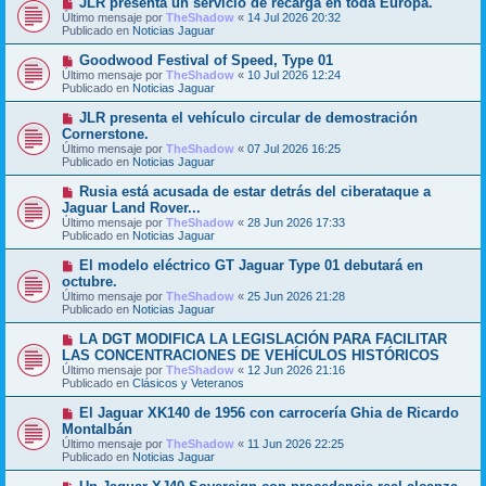
JLR presenta un servicio de recarga en toda Europa.
m
e
u
Último mensaje por
TheShadow
«
14 Jul 2026 20:32
e
e
Publicado en
Noticias Jaguar
n
v
s
o
N
Goodwood Festival of Speed, Type 01
a
m
u
j
Último mensaje por
TheShadow
«
10 Jul 2026 12:24
e
e
e
Publicado en
Noticias Jaguar
n
v
s
o
N
JLR presenta el vehículo circular de demostración
a
m
u
j
Cornerstone.
e
e
e
Último mensaje por
n
TheShadow
«
07 Jul 2026 16:25
v
Publicado en
s
Noticias Jaguar
o
a
m
j
N
Rusia está acusada de estar detrás del ciberataque a
e
e
u
Jaguar Land Rover...
n
e
s
Último mensaje por
TheShadow
«
28 Jun 2026 17:33
v
a
Publicado en
Noticias Jaguar
o
j
m
e
N
El modelo eléctrico GT Jaguar Type 01 debutará en
e
u
octubre.
n
e
s
Último mensaje por
TheShadow
«
25 Jun 2026 21:28
v
a
Publicado en
Noticias Jaguar
o
j
m
e
N
LA DGT MODIFICA LA LEGISLACIÓN PARA FACILITAR
e
u
LAS CONCENTRACIONES DE VEHÍCULOS HISTÓRICOS
n
e
s
Último mensaje por
TheShadow
«
12 Jun 2026 21:16
v
a
Publicado en
Clásicos y Veteranos
o
j
m
e
N
El Jaguar XK140 de 1956 con carrocería Ghia de Ricardo
e
u
Montalbán
n
e
s
Último mensaje por
TheShadow
«
11 Jun 2026 22:25
v
a
Publicado en
Noticias Jaguar
o
j
m
e
N