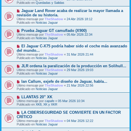
e
Publicado en
s
Quedadas y Salidas
v
a
o
j
N
Jaguar Land Rover acaba de realizar la mayor llamada a
m
e
u
revisión de su historia.
e
e
Último mensaje por
n
TheShadow
«
24 Abr 2026 18:12
v
Publicado en
s
Noticias Jaguar
o
a
m
j
N
Prueba Jaguar GT camuflado (X900)
e
e
u
Último mensaje por
n
TheShadow
«
05 Abr 2026 22:34
e
Publicado en
s
Noticias Jaguar
v
a
o
j
N
El Jaguar C-X75 podría haber sido el coche más avanzado
m
e
u
del mundo...
e
e
Último mensaje por
n
TheShadow
«
31 Mar 2026 21:44
v
Publicado en
s
Noticias Jaguar
o
a
m
j
N
JLR ordena la paralización de la producción en Solihull...
e
e
u
Último mensaje por
n
TheShadow
«
29 Mar 2026 19:03
e
Publicado en
s
Noticias Jaguar
v
a
o
j
N
Ian Callum, exjefe de diseño de Jaguar, habla...
m
e
u
Último mensaje por
TheShadow
«
21 Mar 2026 22:56
e
e
Publicado en
Noticias Jaguar
n
v
s
o
N
LLANTAS 20” XK
a
m
u
j
Último mensaje por
capafe
«
05 Mar 2026 10:34
e
e
e
Publicado en
XK8, XK y XKR
n
v
s
o
N
LA CIBERSEGURIDAD SE CONVIERTE EN UN FACTOR
a
m
u
j
CRÍTICO
e
e
e
Último mensaje por
n
TheShadow
«
04 Mar 2026 12:22
v
Publicado en
s
Noticias Jaguar
o
a
m