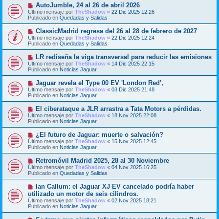
o
N
AutoJumble, 24 al 26 de abril 2026
a
m
u
j
Último mensaje por
TheShadow
«
22 Dic 2025 12:26
e
e
e
Publicado en
Quedadas y Salidas
n
v
s
o
N
ClassicMadrid regresa del 26 al 28 de febrero de 2027
a
m
u
j
Último mensaje por
TheShadow
«
22 Dic 2025 12:24
e
e
e
Publicado en
Quedadas y Salidas
n
v
s
o
N
LR rediseña la viga transversal para reducir las emisiones
a
m
u
j
Último mensaje por
TheShadow
«
14 Dic 2025 22:15
e
e
e
Publicado en
Noticias Jaguar
n
v
s
o
N
Jaguar revela el Type 00 EV 'London Red',
a
m
u
j
Último mensaje por
TheShadow
«
03 Dic 2025 21:48
e
e
e
Publicado en
Noticias Jaguar
n
v
s
o
N
El ciberataque a JLR arrastra a Tata Motors a pérdidas.
a
m
u
j
Último mensaje por
TheShadow
«
18 Nov 2025 22:08
e
e
e
Publicado en
Noticias Jaguar
n
v
s
o
N
¿El futuro de Jaguar: muerte o salvación?
a
m
u
j
Último mensaje por
TheShadow
«
15 Nov 2025 12:45
e
e
e
Publicado en
Noticias Jaguar
n
v
s
o
N
Retromóvil Madrid 2025, 28 al 30 Noviembre
a
m
u
j
Último mensaje por
TheShadow
«
04 Nov 2025 16:25
e
e
e
Publicado en
Quedadas y Salidas
n
v
s
o
N
Ian Callum: el Jaguar XJ EV cancelado podría haber
a
m
u
j
utilizado un motor de seis cilindros.
e
e
e
Último mensaje por
n
TheShadow
«
02 Nov 2025 18:21
v
Publicado en
s
Noticias Jaguar
o
a
m
j
N