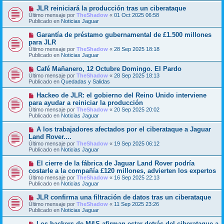
m
e
N
JLR reiniciará la producción tras un ciberataque
e
u
Último mensaje por
n
TheShadow
«
01 Oct 2025 06:58
e
Publicado en
s
Noticias Jaguar
v
a
o
j
N
Garantía de préstamo gubernamental de £1.500 millones
m
e
u
para JLR
e
e
Último mensaje por
n
TheShadow
«
28 Sep 2025 18:18
v
Publicado en
s
Noticias Jaguar
o
a
m
j
N
Café Mañanero, 12 Octubre Domingo. El Pardo
e
e
u
Último mensaje por
n
TheShadow
«
28 Sep 2025 18:13
e
Publicado en
s
Quedadas y Salidas
v
a
o
j
N
Hackeo de JLR: el gobierno del Reino Unido interviene
m
e
u
para ayudar a reiniciar la producción
e
e
Último mensaje por
n
TheShadow
«
20 Sep 2025 20:02
v
Publicado en
s
Noticias Jaguar
o
a
m
j
N
A los trabajadores afectados por el ciberataque a Jaguar
e
e
u
Land Rover....
n
e
s
Último mensaje por
TheShadow
«
19 Sep 2025 06:12
v
a
Publicado en
Noticias Jaguar
o
j
m
e
N
El cierre de la fábrica de Jaguar Land Rover podría
e
u
costarle a la compañía £120 millones, advierten los expertos
n
e
s
Último mensaje por
TheShadow
«
16 Sep 2025 22:13
v
a
Publicado en
Noticias Jaguar
o
j
m
e
N
JLR confirma una filtración de datos tras un ciberataque
e
u
Último mensaje por
n
TheShadow
«
11 Sep 2025 23:26
e
Publicado en
s
Noticias Jaguar
v
a
o
j
N
Los hackers de M&S afirman estar detrás del ciberataque a