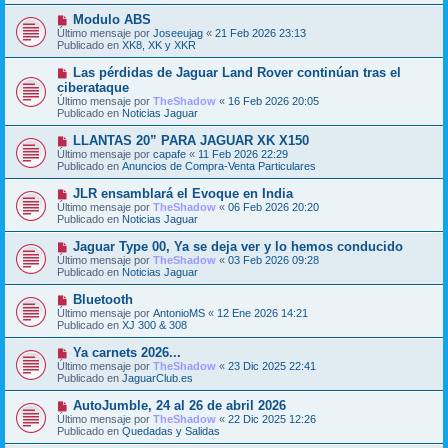
j
m
e
N
Modulo ABS
e
u
Último mensaje por
n
Joseeujag
«
21 Feb 2026 23:13
e
Publicado en
s
XK8, XK y XKR
v
a
o
j
N
Las pérdidas de Jaguar Land Rover continúan tras el
m
e
u
ciberataque
e
e
Último mensaje por
n
TheShadow
«
16 Feb 2026 20:05
v
Publicado en
s
Noticias Jaguar
o
a
m
j
N
LLANTAS 20” PARA JAGUAR XK X150
e
e
u
Último mensaje por
n
capafe
«
11 Feb 2026 22:29
e
Publicado en
s
Anuncios de Compra-Venta Particulares
v
a
o
j
N
JLR ensamblará el Evoque en India
m
e
u
Último mensaje por
TheShadow
«
06 Feb 2026 20:20
e
e
Publicado en
Noticias Jaguar
n
v
s
o
N
Jaguar Type 00, Ya se deja ver y lo hemos conducido
a
m
u
j
Último mensaje por
TheShadow
«
03 Feb 2026 09:28
e
e
e
Publicado en
Noticias Jaguar
n
v
s
o
N
Bluetooth
a
m
u
j
Último mensaje por
AntonioMS
«
12 Ene 2026 14:21
e
e
e
Publicado en
XJ 300 & 308
n
v
s
o
N
Ya carnets 2026...
a
m
u
j
Último mensaje por
TheShadow
«
23 Dic 2025 22:41
e
e
e
Publicado en
JaguarClub.es
n
v
s
o
N
AutoJumble, 24 al 26 de abril 2026
a
m
u
j
Último mensaje por
TheShadow
«
22 Dic 2025 12:26
e
e
e
Publicado en
Quedadas y Salidas
n
v
s