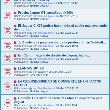
e
Último mensaje por
n
TheShadow
«
24 Abr 2026 18:12
v
Publicado en
s
Noticias Jaguar
o
a
m
j
N
Prueba Jaguar GT camuflado (X900)
e
e
u
Último mensaje por
n
TheShadow
«
05 Abr 2026 22:34
e
Publicado en
s
Noticias Jaguar
v
a
o
j
N
El Jaguar C-X75 podría haber sido el coche más avanzado
m
e
u
del mundo...
e
e
Último mensaje por
n
TheShadow
«
31 Mar 2026 21:44
v
Publicado en
s
Noticias Jaguar
o
a
m
j
N
JLR ordena la paralización de la producción en Solihull...
e
e
u
Último mensaje por
n
TheShadow
«
29 Mar 2026 19:03
e
Publicado en
s
Noticias Jaguar
v
a
o
j
N
Ian Callum, exjefe de diseño de Jaguar, habla...
m
e
u
Último mensaje por
TheShadow
«
21 Mar 2026 22:56
e
e
Publicado en
Noticias Jaguar
n
v
s
o
N
LLANTAS 20” XK
a
m
u
j
Último mensaje por
capafe
«
05 Mar 2026 10:34
e
e
e
Publicado en
XK8, XK y XKR
n
v
s
o
N
LA CIBERSEGURIDAD SE CONVIERTE EN UN FACTOR
a
m
u
j
CRÍTICO
e
e
e
Último mensaje por
n
TheShadow
«
04 Mar 2026 12:22
v
Publicado en
s
Noticias Jaguar
o
a
m
j
N
Opinión: Dos startups recientes ofrecen esperanza para
e
e
u
Jaguar
n
e
s
Último mensaje por
TheShadow
«
03 Mar 2026 19:43
v
a
Publicado en
Noticias Jaguar
o