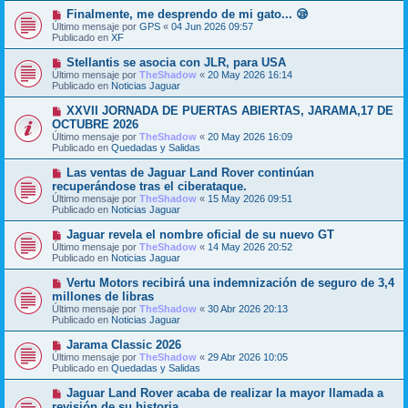
m
e
N
Finalmente, me desprendo de mi gato... 😪
e
u
Último mensaje por
n
GPS
«
04 Jun 2026 09:57
e
Publicado en
s
XF
v
a
o
j
N
Stellantis se asocia con JLR, para USA
m
e
u
Último mensaje por
TheShadow
«
20 May 2026 16:14
e
e
Publicado en
Noticias Jaguar
n
v
s
o
N
XXVII JORNADA DE PUERTAS ABIERTAS, JARAMA,17 DE
a
m
u
j
OCTUBRE 2026
e
e
e
Último mensaje por
n
TheShadow
«
20 May 2026 16:09
v
Publicado en
s
Quedadas y Salidas
o
a
m
j
N
Las ventas de Jaguar Land Rover continúan
e
e
u
recuperándose tras el ciberataque.
n
e
s
Último mensaje por
TheShadow
«
15 May 2026 09:51
v
a
Publicado en
Noticias Jaguar
o
j
m
e
N
Jaguar revela el nombre oficial de su nuevo GT
e
u
Último mensaje por
n
TheShadow
«
14 May 2026 20:52
e
Publicado en
s
Noticias Jaguar
v
a
o
j
N
Vertu Motors recibirá una indemnización de seguro de 3,4
m
e
u
millones de libras
e
e
Último mensaje por
n
TheShadow
«
30 Abr 2026 20:13
v
Publicado en
s
Noticias Jaguar
o
a
m
j
N
Jarama Classic 2026
e
e
u
Último mensaje por
n
TheShadow
«
29 Abr 2026 10:05
e
Publicado en
s
Quedadas y Salidas
v
a
o
j
N
Jaguar Land Rover acaba de realizar la mayor llamada a
m
e
u
revisión de su historia.
e