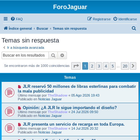
ForoJaguar
FAQ
Registrarse
Identificarse
B
Índice general
Buscar
Temas sin respuesta
u
Temas sin respuesta
s
Ir a búsqueda avanzada
c
Buscar
Búsqueda avanzada
a
Página
1
de
20
1
2
3
4
5
20
S
Se encontraron más de 1000 coincidencias
r
…
Temas
N
JLR reservó 50 millones de libras esterlinas para combatir
u
la mala publicidad
e
Último mensaje por
TheShadow
«
05 Ago 2026 19:43
v
Publicado en
Noticias Jaguar
o
m
N
Opinión: ¿A JLR le sigue importando el diseño?
e
u
Último mensaje por
n
TheShadow
«
24 Jul 2026 09:50
e
Publicado en
s
Noticias Jaguar
v
a
o
j
N
JLR presenta un servicio de recarga en toda Europa.
m
e
u
Último mensaje por
TheShadow
«
14 Jul 2026 20:32
e
e
Publicado en
Noticias Jaguar
n
v
s
o
N