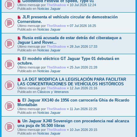
Goodwood Festival of Speed, Type 01
a
m
u
j
Último mensaje por
TheShadow
«
10 Jul 2026 12:24
e
e
e
Publicado en
Noticias Jaguar
n
v
s
o
N
JLR presenta el vehículo circular de demostración
a
m
u
j
Cornerstone.
e
e
e
Último mensaje por
n
TheShadow
«
07 Jul 2026 16:25
v
Publicado en
s
Noticias Jaguar
o
a
m
j
N
Rusia está acusada de estar detrás del ciberataque a
e
e
u
Jaguar Land Rover...
n
e
s
Último mensaje por
TheShadow
«
28 Jun 2026 17:33
v
a
Publicado en
Noticias Jaguar
o
j
m
e
N
El modelo eléctrico GT Jaguar Type 01 debutará en
e
u
octubre.
n
e
s
Último mensaje por
TheShadow
«
25 Jun 2026 21:28
v
a
Publicado en
Noticias Jaguar
o
j
m
e
N
LA DGT MODIFICA LA LEGISLACIÓN PARA FACILITAR
e
u
LAS CONCENTRACIONES DE VEHÍCULOS HISTÓRICOS
n
e
s
Último mensaje por
TheShadow
«
12 Jun 2026 21:16
v
a
Publicado en
Clásicos y Veteranos
o
j
m
e
N
El Jaguar XK140 de 1956 con carrocería Ghia de Ricardo
e
u
Montalbán
n
e
s
Último mensaje por
TheShadow
«
11 Jun 2026 22:25
v
a
Publicado en
Noticias Jaguar
o
j
m
e
N
Un Jaguar XJ40 Sovereign con procedencia real alcanza
e
u
una puja de 50.500 libras
n
e
s
Último mensaje por
TheShadow
«
10 Jun 2026 20:15
v
a
Publicado en
Noticias Jaguar
o
j