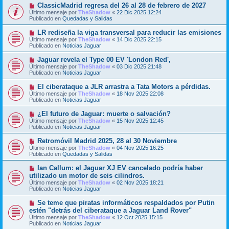
o
N
ClassicMadrid regresa del 26 al 28 de febrero de 2027
a
m
u
j
Último mensaje por
TheShadow
«
22 Dic 2025 12:24
e
e
e
Publicado en
Quedadas y Salidas
n
v
s
o
N
LR rediseña la viga transversal para reducir las emisiones
a
m
u
j
Último mensaje por
TheShadow
«
14 Dic 2025 22:15
e
e
e
Publicado en
Noticias Jaguar
n
v
s
o
N
Jaguar revela el Type 00 EV 'London Red',
a
m
u
j
Último mensaje por
TheShadow
«
03 Dic 2025 21:48
e
e
e
Publicado en
Noticias Jaguar
n
v
s
o
N
El ciberataque a JLR arrastra a Tata Motors a pérdidas.
a
m
u
j
Último mensaje por
TheShadow
«
18 Nov 2025 22:08
e
e
e
Publicado en
Noticias Jaguar
n
v
s
o
N
¿El futuro de Jaguar: muerte o salvación?
a
m
u
j
Último mensaje por
TheShadow
«
15 Nov 2025 12:45
e
e
e
Publicado en
Noticias Jaguar
n
v
s
o
N
Retromóvil Madrid 2025, 28 al 30 Noviembre
a
m
u
j
Último mensaje por
TheShadow
«
04 Nov 2025 16:25
e
e
e
Publicado en
Quedadas y Salidas
n
v
s
o
N
Ian Callum: el Jaguar XJ EV cancelado podría haber
a
m
u
j
utilizado un motor de seis cilindros.
e
e
e
Último mensaje por
n
TheShadow
«
02 Nov 2025 18:21
v
Publicado en
s
Noticias Jaguar
o
a
m
j
N
Se teme que piratas informáticos respaldados por Putin
e
e
u
estén "detrás del ciberataque a Jaguar Land Rover"
n
e
s
Último mensaje por
TheShadow
«
12 Oct 2025 15:15
v
a
Publicado en
Noticias Jaguar
o
j