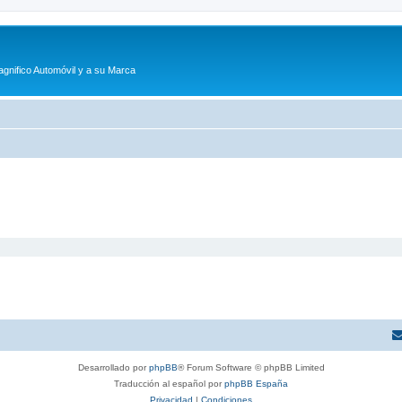
agnifico Automóvil y a su Marca
Desarrollado por
phpBB
® Forum Software © phpBB Limited
Traducción al español por
phpBB España
Privacidad
|
Condiciones