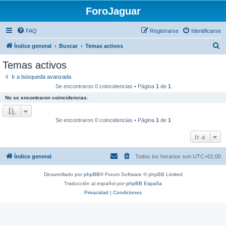
ForoJaguar
FAQ
Registrarse
Identificarse
B
Índice general
Buscar
Temas activos
u
Temas activos
s
Ir a búsqueda avanzada
c
Se encontraron 0 coincidencias • Página
1
de
1
a
No se encontraron coincidencias.
r
Se encontraron 0 coincidencias • Página
1
de
1
Ir a
Índice general
Todos los horarios son
UTC+01:00
Desarrollado por
phpBB
® Forum Software © phpBB Limited
Traducción al español por
phpBB España
Privacidad
|
Condiciones