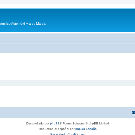
agnifico Automóvil y a su Marca
Desarrollado por
phpBB
® Forum Software © phpBB Limited
Traducción al español por
phpBB España
Privacidad
|
Condiciones