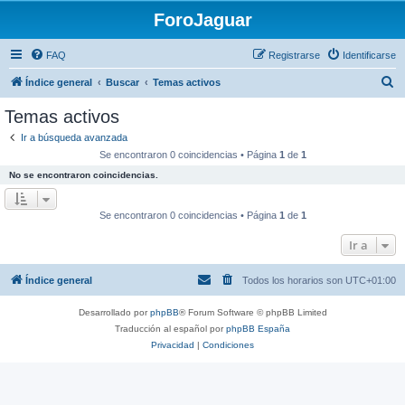
ForoJaguar
FAQ
Registrarse
Identificarse
B
Índice general
Buscar
Temas activos
u
Temas activos
s
Ir a búsqueda avanzada
c
Se encontraron 0 coincidencias • Página
1
de
1
a
No se encontraron coincidencias.
r
Se encontraron 0 coincidencias • Página
1
de
1
Ir a
Índice general
Todos los horarios son
UTC+01:00
Desarrollado por
phpBB
® Forum Software © phpBB Limited
Traducción al español por
phpBB España
Privacidad
|
Condiciones