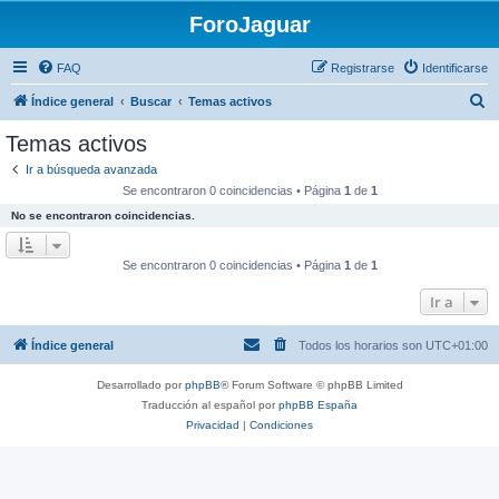
ForoJaguar
FAQ
Registrarse
Identificarse
B
Índice general
Buscar
Temas activos
u
Temas activos
s
Ir a búsqueda avanzada
c
Se encontraron 0 coincidencias • Página
1
de
1
a
No se encontraron coincidencias.
r
Se encontraron 0 coincidencias • Página
1
de
1
Ir a
Índice general
Todos los horarios son
UTC+01:00
Desarrollado por
phpBB
® Forum Software © phpBB Limited
Traducción al español por
phpBB España
Privacidad
|
Condiciones