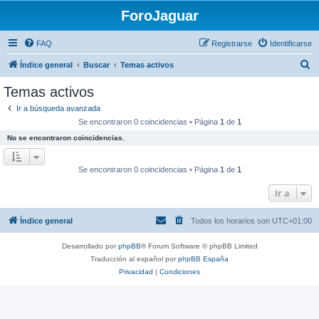
ForoJaguar
FAQ
Registrarse
Identificarse
B
Índice general
Buscar
Temas activos
u
Temas activos
s
Ir a búsqueda avanzada
c
Se encontraron 0 coincidencias • Página
1
de
1
a
No se encontraron coincidencias.
r
Se encontraron 0 coincidencias • Página
1
de
1
Ir a
Índice general
Todos los horarios son
UTC+01:00
Desarrollado por
phpBB
® Forum Software © phpBB Limited
Traducción al español por
phpBB España
Privacidad
|
Condiciones