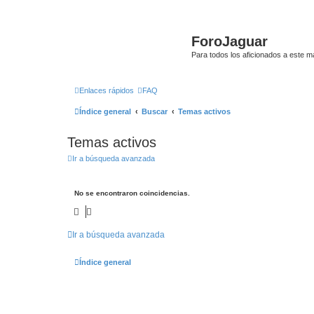
ForoJaguar
Para todos los aficionados a este m
Enlaces rápidos
FAQ
Índice general
Buscar
Temas activos
Temas activos
Ir a búsqueda avanzada
No se encontraron coincidencias.
Ir a búsqueda avanzada
Índice general