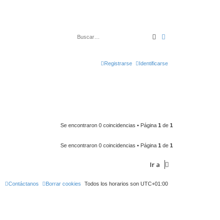
Buscar
Búsqueda avanza
Registrarse
Identificarse
Se encontraron 0 coincidencias • Página
1
de
1
Se encontraron 0 coincidencias • Página
1
de
1
Ir a
Contáctanos
Borrar cookies
Todos los horarios son
UTC+01:00