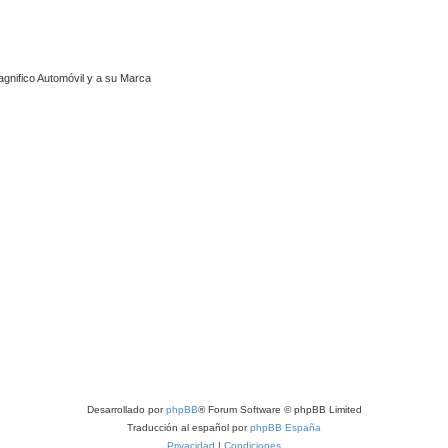
agnifico Automóvil y a su Marca
Desarrollado por
phpBB
® Forum Software © phpBB Limited
Traducción al español por
phpBB España
Privacidad
|
Condiciones