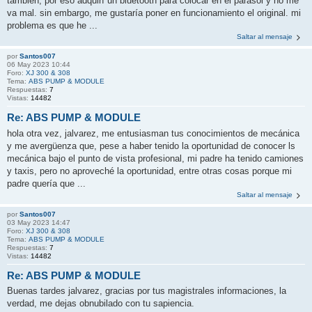
también, por eso adquirí un bluetooth para colocar en el parasol y no me
va mal. sin embargo, me gustaría poner en funcionamiento el original. mi
problema es que he ...
Saltar al mensaje
por
Santos007
06 May 2023 10:44
Foro:
XJ 300 & 308
Tema:
ABS PUMP & MODULE
Respuestas:
7
Vistas:
14482
Re: ABS PUMP & MODULE
hola otra vez, jalvarez, me entusiasman tus conocimientos de mecánica
y me avergüenza que, pese a haber tenido la oportunidad de conocer ls
mecánica bajo el punto de vista profesional, mi padre ha tenido camiones
y taxis, pero no aproveché la oportunidad, entre otras cosas porque mi
padre quería que ...
Saltar al mensaje
por
Santos007
03 May 2023 14:47
Foro:
XJ 300 & 308
Tema:
ABS PUMP & MODULE
Respuestas:
7
Vistas:
14482
Re: ABS PUMP & MODULE
Buenas tardes jalvarez, gracias por tus magistrales informaciones, la
verdad, me dejas obnubilado con tu sapiencia.