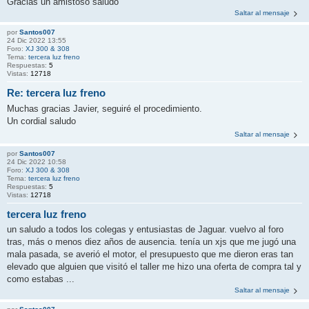
Gracias un amistoso saludo
Saltar al mensaje
por
Santos007
24 Dic 2022 13:55
Foro:
XJ 300 & 308
Tema:
tercera luz freno
Respuestas:
5
Vistas:
12718
Re: tercera luz freno
Muchas gracias Javier, seguiré el procedimiento.
Un cordial saludo
Saltar al mensaje
por
Santos007
24 Dic 2022 10:58
Foro:
XJ 300 & 308
Tema:
tercera luz freno
Respuestas:
5
Vistas:
12718
tercera luz freno
un saludo a todos los colegas y entusiastas de Jaguar. vuelvo al foro
tras, más o menos diez años de ausencia. tenía un xjs que me jugó una
mala pasada, se averió el motor, el presupuesto que me dieron eras tan
elevado que alguien que visitó el taller me hizo una oferta de compra tal y
como estabas ...
Saltar al mensaje