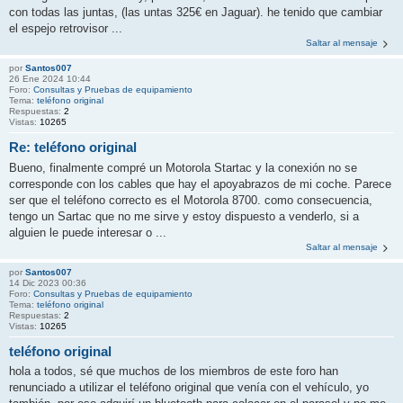
con todas las juntas, (las untas 325€ en Jaguar). he tenido que cambiar
el espejo retrovisor ...
Saltar al mensaje
por
Santos007
26 Ene 2024 10:44
Foro:
Consultas y Pruebas de equipamiento
Tema:
teléfono original
Respuestas:
2
Vistas:
10265
Re: teléfono original
Bueno, finalmente compré un Motorola Startac y la conexión no se
corresponde con los cables que hay el apoyabrazos de mi coche. Parece
ser que el teléfono correcto es el Motorola 8700. como consecuencia,
tengo un Sartac que no me sirve y estoy dispuesto a venderlo, si a
alguien le puede interesar o ...
Saltar al mensaje
por
Santos007
14 Dic 2023 00:36
Foro:
Consultas y Pruebas de equipamiento
Tema:
teléfono original
Respuestas:
2
Vistas:
10265
teléfono original
hola a todos, sé que muchos de los miembros de este foro han
renunciado a utilizar el teléfono original que venía con el vehículo, yo