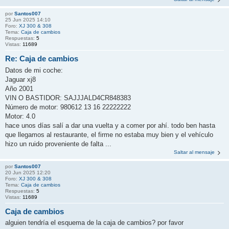
por
Santos007
25 Jun 2025 14:10
Foro:
XJ 300 & 308
Tema:
Caja de cambios
Respuestas:
5
Vistas:
11689
Re: Caja de cambios
Datos de mi coche:
Jaguar xj8
Año 2001
VIN O BASTIDOR: SAJJJALD4CR848383
Número de motor: 980612 13 16 22222222
Motor: 4.0
hace unos días salí a dar una vuelta y a comer por ahí. todo ben hasta
que llegamos al restaurante, el firme no estaba muy bien y el vehículo
hizo un ruido proveniente de falta ...
Saltar al mensaje
por
Santos007
20 Jun 2025 12:20
Foro:
XJ 300 & 308
Tema:
Caja de cambios
Respuestas:
5
Vistas:
11689
Caja de cambios
alguien tendría el esquema de la caja de cambios? por favor