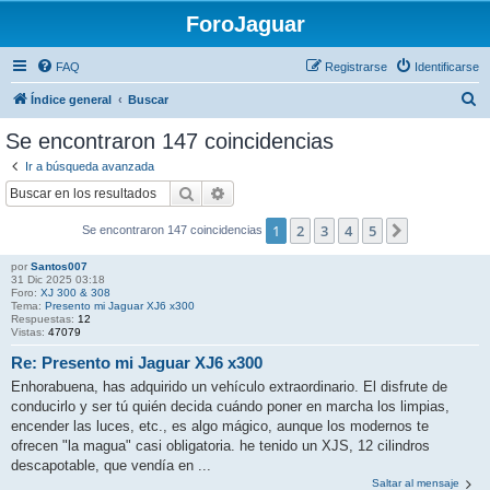
ForoJaguar
FAQ
Registrarse
Identificarse
B
Índice general
Buscar
u
Se encontraron 147 coincidencias
s
Ir a búsqueda avanzada
c
Buscar
Búsqueda avanzada
a
1
2
3
4
5
Siguiente
Se encontraron 147 coincidencias
r
por
Santos007
31 Dic 2025 03:18
Foro:
XJ 300 & 308
Tema:
Presento mi Jaguar XJ6 x300
Respuestas:
12
Vistas:
47079
Re: Presento mi Jaguar XJ6 x300
Enhorabuena, has adquirido un vehículo extraordinario. El disfrute de
conducirlo y ser tú quién decida cuándo poner en marcha los limpias,
encender las luces, etc., es algo mágico, aunque los modernos te
ofrecen "la magua" casi obligatoria. he tenido un XJS, 12 cilindros
descapotable, que vendía en ...
Saltar al mensaje