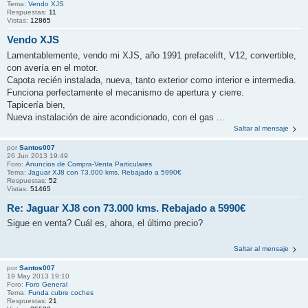
Tema:
Vendo XJS
Respuestas:
11
Vistas:
12865
Vendo XJS
Lamentablemente, vendo mi XJS, año 1991 prefacelift, V12, convertible,
con avería en el motor.
Capota recién instalada, nueva, tanto exterior como interior e intermedia.
Funciona perfectamente el mecanismo de apertura y cierre.
Tapicería bien,
Nueva instalación de aire acondicionado, con el gas ...
Saltar al mensaje
por
Santos007
26 Jun 2013 19:49
Foro:
Anuncios de Compra-Venta Particulares
Tema:
Jaguar XJ8 con 73.000 kms. Rebajado a 5990€
Respuestas:
52
Vistas:
51465
Re: Jaguar XJ8 con 73.000 kms. Rebajado a 5990€
Sigue en venta? Cuál es, ahora, el último precio?
Saltar al mensaje
por
Santos007
19 May 2013 19:10
Foro:
Foro General
Tema:
Funda cubre coches
Respuestas:
21