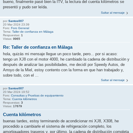
bueno, finalmente pasé bien la ITV, la lectura del cuenta kilómetros se
presentó y pudo ser leída.
Saltar al mensaje
por
Santos007
20 Mar 2024 23:39
Foro:
Foro General
Tema:
Taller de confianza en Málaga
Respuestas:
1
Vistas:
9965
Re: Taller de confianza en Málaga
hola, quizás mi mensaje llegue un poco tarde, pero... por si acaso:
tengo un XJ8 con el motor 4000, he cambiado la cadena de distribución y
después de analizar las posibilidades, me decidí por Speedy Autos, de
Arroyo de la Miel, estoy contento con la forma en que han trabajado y,
sobre todo, con el ...
Saltar al mensaje
por
Santos007
20 Mar 2024 19:52
Foro:
Consultas y Pruebas de equipamiento
Tema:
Cuenta kilómetros
Respuestas:
3
Vistas:
17679
Cuenta kilómetros
buenas tardes, estoy terminando de acondicionar mi XJ8, X308, he
procedido a cambiarle el sistema de refrigeración completo, los
amortiguadores traseros y, por último, la cadena de distribución completa