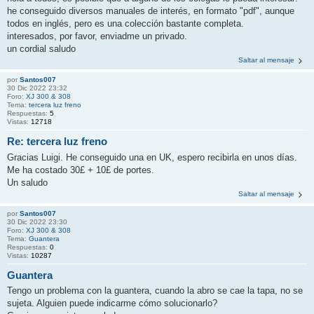
he conseguido diversos manuales de interés, en formato "pdf", aunque
todos en inglés, pero es una colección bastante completa.
interesados, por favor, enviadme un privado.
un cordial saludo
Saltar al mensaje
por
Santos007
30 Dic 2022 23:32
Foro:
XJ 300 & 308
Tema:
tercera luz freno
Respuestas:
5
Vistas:
12718
Re: tercera luz freno
Gracias Luigi. He conseguido una en UK, espero recibirla en unos días.
Me ha costado 30£ + 10£ de portes.
Un saludo
Saltar al mensaje
por
Santos007
30 Dic 2022 23:30
Foro:
XJ 300 & 308
Tema:
Guantera
Respuestas:
0
Vistas:
10287
Guantera
Tengo un problema con la guantera, cuando la abro se cae la tapa, no se
sujeta. Alguien puede indicarme cómo solucionarlo?