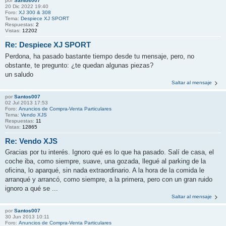
por
Santos007
20 Dic 2022 19:40
Foro:
XJ 300 & 308
Tema:
Despiece XJ SPORT
Respuestas:
2
Vistas:
12202
Re: Despiece XJ SPORT
Perdona, ha pasado bastante tiempo desde tu mensaje, pero, no
obstante, te pregunto: ¿te quedan algunas piezas?
un saludo
Saltar al mensaje
por
Santos007
02 Jul 2013 17:53
Foro:
Anuncios de Compra-Venta Particulares
Tema:
Vendo XJS
Respuestas:
11
Vistas:
12865
Re: Vendo XJS
Gracias por tu interés. Ignoro qué es lo que ha pasado. Salí de casa, el
coche iba, como siempre, suave, una gozada, llegué al parking de la
oficina, lo aparqué, sin nada extraordinario. A la hora de la comida le
arranqué y arrancó, como siempre, a la primera, pero con un gran ruido
ignoro a qué se ...
Saltar al mensaje
por
Santos007
30 Jun 2013 10:11
Foro:
Anuncios de Compra-Venta Particulares