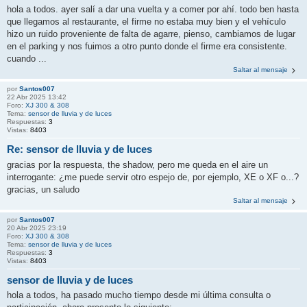
hola a todos. ayer salí a dar una vuelta y a comer por ahí. todo ben hasta
que llegamos al restaurante, el firme no estaba muy bien y el vehículo
hizo un ruido proveniente de falta de agarre, pienso, cambiamos de lugar
en el parking y nos fuimos a otro punto donde el firme era consistente.
cuando ...
Saltar al mensaje
por
Santos007
22 Abr 2025 13:42
Foro:
XJ 300 & 308
Tema:
sensor de lluvia y de luces
Respuestas:
3
Vistas:
8403
Re: sensor de lluvia y de luces
gracias por la respuesta, the shadow, pero me queda en el aire un
interrogante: ¿me puede servir otro espejo de, por ejemplo, XE o XF o...?
gracias, un saludo
Saltar al mensaje
por
Santos007
20 Abr 2025 23:19
Foro:
XJ 300 & 308
Tema:
sensor de lluvia y de luces
Respuestas:
3
Vistas:
8403
sensor de lluvia y de luces
hola a todos, ha pasado mucho tiempo desde mi última consulta o