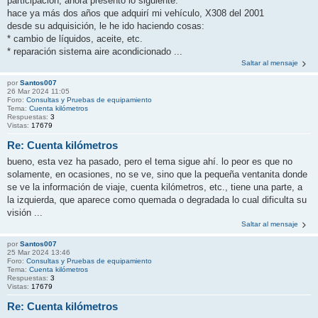
participación, ahora presento lo siguiente:
hace ya más dos años que adquirí mi vehículo, X308 del 2001
desde su adquisición, le he ido haciendo cosas:
* cambio de líquidos, aceite, etc.
* reparación sistema aire acondicionado ...
Saltar al mensaje
por
Santos007
26 Mar 2024 11:05
Foro:
Consultas y Pruebas de equipamiento
Tema:
Cuenta kilómetros
Respuestas:
3
Vistas:
17679
Re: Cuenta kilómetros
bueno, esta vez ha pasado, pero el tema sigue ahí. lo peor es que no
solamente, en ocasiones, no se ve, sino que la pequeña ventanita donde
se ve la información de viaje, cuenta kilómetros, etc., tiene una parte, a
la izquierda, que aparece como quemada o degradada lo cual dificulta su
visión ...
Saltar al mensaje
por
Santos007
25 Mar 2024 13:46
Foro:
Consultas y Pruebas de equipamiento
Tema:
Cuenta kilómetros
Respuestas:
3
Vistas:
17679
Re: Cuenta kilómetros