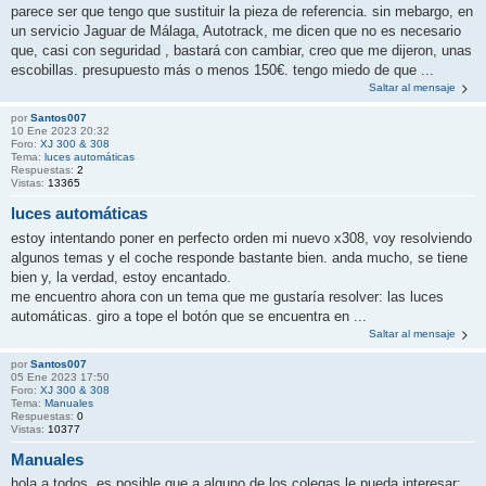
parece ser que tengo que sustituir la pieza de referencia. sin mebargo, en
un servicio Jaguar de Málaga, Autotrack, me dicen que no es necesario
que, casi con seguridad , bastará con cambiar, creo que me dijeron, unas
escobillas. presupuesto más o menos 150€. tengo miedo de que ...
Saltar al mensaje
por
Santos007
10 Ene 2023 20:32
Foro:
XJ 300 & 308
Tema:
luces automáticas
Respuestas:
2
Vistas:
13365
luces automáticas
estoy intentando poner en perfecto orden mi nuevo x308, voy resolviendo
algunos temas y el coche responde bastante bien. anda mucho, se tiene
bien y, la verdad, estoy encantado.
me encuentro ahora con un tema que me gustaría resolver: las luces
automáticas. giro a tope el botón que se encuentra en ...
Saltar al mensaje
por
Santos007
05 Ene 2023 17:50
Foro:
XJ 300 & 308
Tema:
Manuales
Respuestas:
0
Vistas:
10377
Manuales
hola a todos, es posible que a alguno de los colegas le pueda interesar: