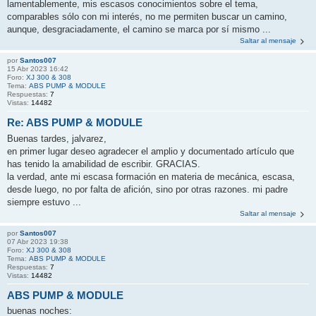
lamentablemente, mis escasos conocimientos sobre el tema,
comparables sólo con mi interés, no me permiten buscar un camino,
aunque, desgraciadamente, el camino se marca por sí mismo ...
Saltar al mensaje
por
Santos007
15 Abr 2023 16:42
Foro:
XJ 300 & 308
Tema:
ABS PUMP & MODULE
Respuestas:
7
Vistas:
14482
Re: ABS PUMP & MODULE
Buenas tardes, jalvarez,
en primer lugar deseo agradecer el amplio y documentado artículo que
has tenido la amabilidad de escribir. GRACIAS.
la verdad, ante mi escasa formación en materia de mecánica, escasa,
desde luego, no por falta de afición, sino por otras razones. mi padre
siempre estuvo ...
Saltar al mensaje
por
Santos007
07 Abr 2023 19:38
Foro:
XJ 300 & 308
Tema:
ABS PUMP & MODULE
Respuestas:
7
Vistas:
14482
ABS PUMP & MODULE
buenas noches: