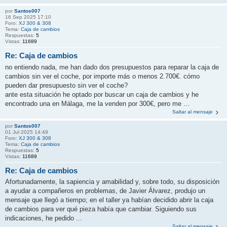
por
Santos007
16 Sep 2025 17:10
Foro:
XJ 300 & 308
Tema:
Caja de cambios
Respuestas:
5
Vistas:
11689
Re: Caja de cambios
no entiendo nada, me han dado dos presupuestos para reparar la caja de
cambios sin ver el coche, por importe más o menos 2.700€. cómo
pueden dar presupuesto sin ver el coche?
ante esta situación he optado por buscar un caja de cambios y he
encontrado una en Málaga, me la venden por 300€, pero me ...
Saltar al mensaje
por
Santos007
01 Jul 2025 14:49
Foro:
XJ 300 & 308
Tema:
Caja de cambios
Respuestas:
5
Vistas:
11689
Re: Caja de cambios
Afortunadamente, la sapiencia y amabilidad y, sobre todo, su disposición
a ayudar a compañeros en problemas, de Javier Álvarez, produjo un
mensaje que llegó a tiempo; en el taller ya habían decidido abrir la caja
de cambios para ver qué pieza había que cambiar. Siguiendo sus
indicaciones, he pedido ...
Saltar al mensaje