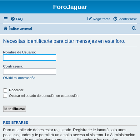
ForoJaguar
FAQ
Registrarse
Identificarse
B
Índice general
u
Necesitas identificarte para citar mensajes en este foro.
s
c
Nombre de Usuario:
a
r
Contraseña:
Olvidé mi contraseña
Recordar
Ocultar mi estado de conexión en esta sesión
REGISTRARSE
Para autenticarte debes estar registrado. Registrarte te tomará solo unos
pocos segundos y te permitirá un amplio acceso al sistema. La Administración
del sitio puede además otorgar permisos adicionales a los usuarios