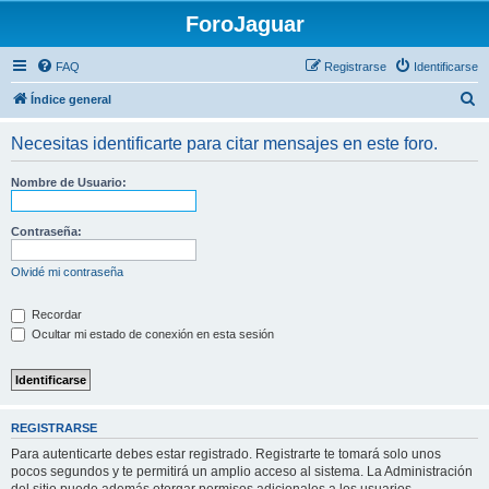
ForoJaguar
FAQ
Registrarse
Identificarse
B
Índice general
u
Necesitas identificarte para citar mensajes en este foro.
s
c
Nombre de Usuario:
a
r
Contraseña:
Olvidé mi contraseña
Recordar
Ocultar mi estado de conexión en esta sesión
REGISTRARSE
Para autenticarte debes estar registrado. Registrarte te tomará solo unos
pocos segundos y te permitirá un amplio acceso al sistema. La Administración
del sitio puede además otorgar permisos adicionales a los usuarios