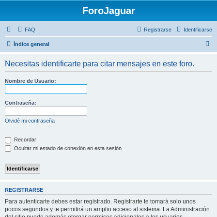
ForoJaguar
FAQ
Registrarse
Identificarse
B
Índice general
u
Necesitas identificarte para citar mensajes en este foro.
s
c
Nombre de Usuario:
a
r
Contraseña:
Olvidé mi contraseña
Recordar
Ocultar mi estado de conexión en esta sesión
REGISTRARSE
Para autenticarte debes estar registrado. Registrarte te tomará solo unos
pocos segundos y te permitirá un amplio acceso al sistema. La Administración
del sitio puede además otorgar permisos adicionales a los usuarios