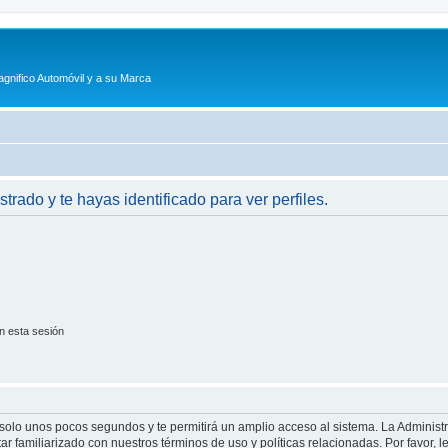
agnifico Automóvil y a su Marca
strado y te hayas identificado para ver perfiles.
n esta sesión
á solo unos pocos segundos y te permitirá un amplio acceso al sistema. La Adminis
tar familiarizado con nuestros términos de uso y políticas relacionadas. Por favor, l