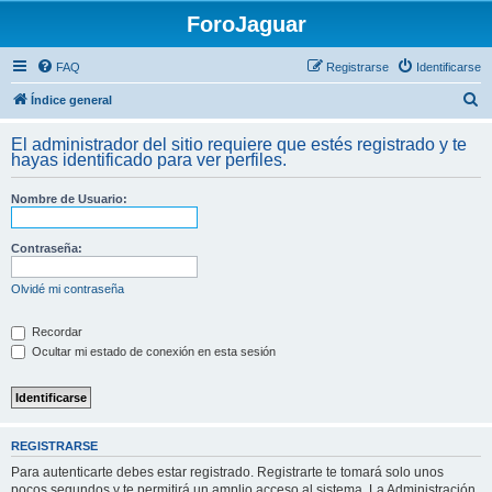
ForoJaguar
FAQ
Registrarse
Identificarse
B
Índice general
u
El administrador del sitio requiere que estés registrado y te
s
hayas identificado para ver perfiles.
c
Nombre de Usuario:
a
r
Contraseña:
Olvidé mi contraseña
Recordar
Ocultar mi estado de conexión en esta sesión
REGISTRARSE
Para autenticarte debes estar registrado. Registrarte te tomará solo unos
pocos segundos y te permitirá un amplio acceso al sistema. La Administración