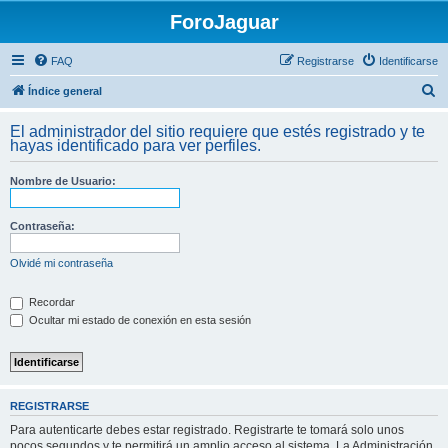
ForoJaguar
FAQ
Registrarse
Identificarse
B
Índice general
u
El administrador del sitio requiere que estés registrado y te
s
hayas identificado para ver perfiles.
c
Nombre de Usuario:
a
r
Contraseña:
Olvidé mi contraseña
Recordar
Ocultar mi estado de conexión en esta sesión
REGISTRARSE
Para autenticarte debes estar registrado. Registrarte te tomará solo unos
pocos segundos y te permitirá un amplio acceso al sistema. La Administración