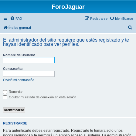
ForoJaguar
FAQ
Registrarse
Identificarse
B
Índice general
u
El administrador del sitio requiere que estés registrado y te
s
hayas identificado para ver perfiles.
c
Nombre de Usuario:
a
r
Contraseña:
Olvidé mi contraseña
Recordar
Ocultar mi estado de conexión en esta sesión
REGISTRARSE
Para autenticarte debes estar registrado. Registrarte te tomará solo unos
pocos segundos y te permitirá un amplio acceso al sistema. La Administración