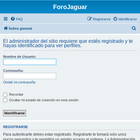
ForoJaguar
FAQ
Registrarse
Identificarse
B
Índice general
u
El administrador del sitio requiere que estés registrado y te
s
hayas identificado para ver perfiles.
c
Nombre de Usuario:
a
r
Contraseña:
Olvidé mi contraseña
Recordar
Ocultar mi estado de conexión en esta sesión
REGISTRARSE
Para autenticarte debes estar registrado. Registrarte te tomará solo unos
pocos segundos y te permitirá un amplio acceso al sistema. La Administración